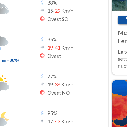
88
%
15
-
29
Km/h
Ovest SO
Met
95
%
Fer
19
-
41
Km/h
int
La 
Ovest
sett
4mm
-
88
%)
nuov
11 e
77
%
anc
19
-
36
Km/h
Ovest NO
95
%
17
-
43
Km/h