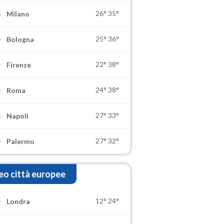
26°
35°
Milano
25°
36°
Bologna
22°
38°
Firenze
24°
38°
Roma
27°
33°
Napoli
27°
32°
Palermo
o città europee
12°
24°
Londra