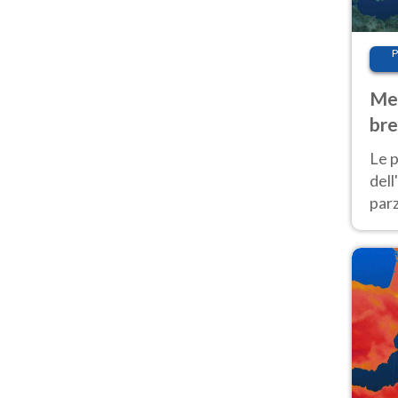
P
Met
bre
Nor
Le p
dell
parz
al 
40 g