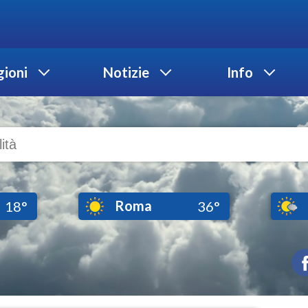
ioni
Notizie
Info
Roma
18°
36°