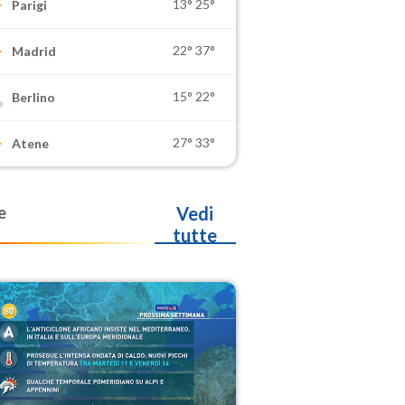
13°
25°
Parigi
22°
37°
Madrid
15°
22°
Berlino
27°
33°
Atene
e
Vedi
tutte