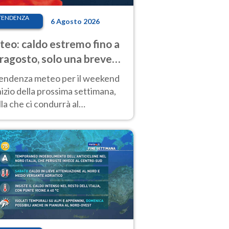
TENDENZA
6 Agosto 2026
eo: caldo estremo fino a
ragosto, solo una breve
sa. Ecco dove
tendenza meteo per il weekend
inizio della prossima settimana,
la che ci condurrà al
ragosto, vede ancora
perature molto elevate