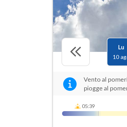
Lu
10 ag
Vento al pomerig
piogge al pome
05:39