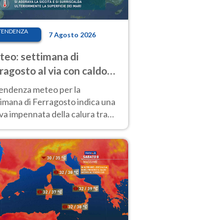
TENDENZA
7 Agosto 2026
eo: settimana di
ragosto al via con caldo
enso e qualche temporale
tendenza meteo per la
imana di Ferragosto indica una
a impennata della calura tra
 14 agosto, con nuovi rialzi
he al Nord.