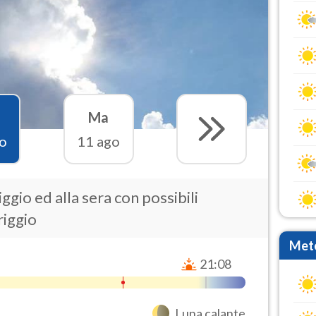
Ma
o
11 ago
gio ed alla sera con possibili
riggio
Mete
21:08
Luna calante