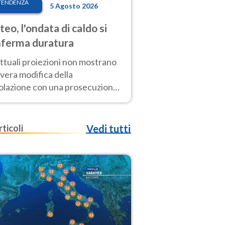
TENDENZA
5 Agosto 2026
eo, l'ondata di caldo si
ferma duratura
ttuali proiezioni non mostrano
vera modifica della
colazione con una prosecuzione
caldo fuori scala per molti
ni, compresa la settimana di
ragosto
rticoli
Vedi tutti