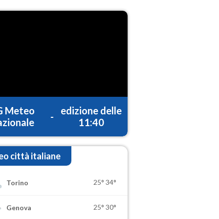
G Meteo
edizione delle
-
zionale
11:40
o città italiane
25°
34°
Torino
25°
30°
Genova