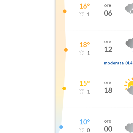
16
°
ore
06
1
ore
18
°
12
1
moderata
(
4.
15
°
ore
18
1
10
°
ore
00
0