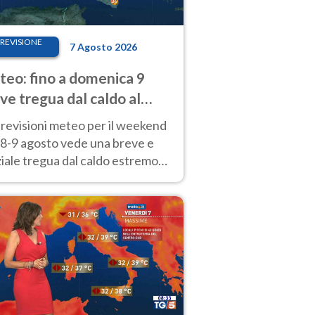
REVISIONE
7 Agosto 2026
eo: fino a domenica 9
ve tregua dal caldo al
d! Altrove calura e afa
revisioni meteo per il weekend
'8-9 agosto vede una breve e
iale tregua dal caldo estremo
Nord mentre altrove persistono
radi.