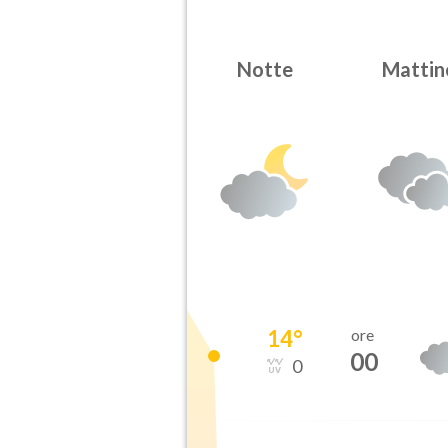
Notte
Mattin
14
°
ore
00
0