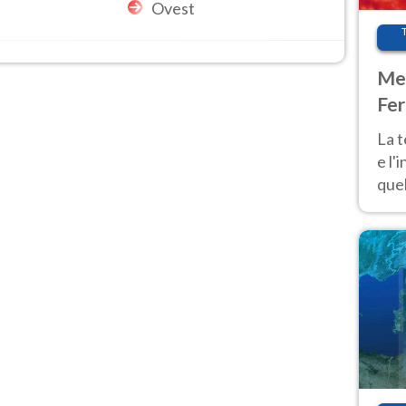
Ovest
Met
Fer
pau
La 
e l'
quel
Fer
tem