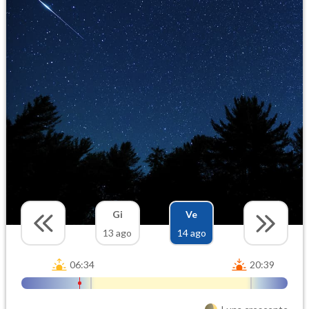
Gi
Ve
13 ago
14 ago
06:34
20:39