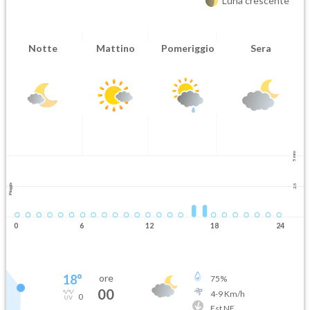
Luna crescente
Notte
Mattino
Pomeriggio
Sera
5 mm
Pioggia
2.5
0
6
12
18
24
18
°
ore
75
%
00
4
-
9
Km/h
0
Est NE