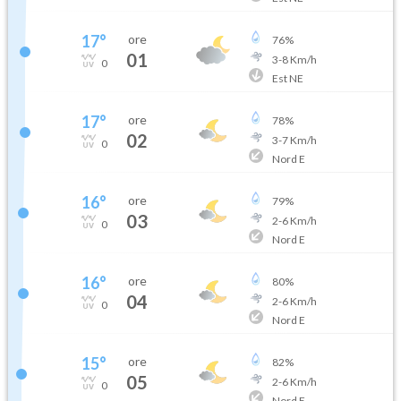
17
°
ore
76
%
01
3
-
8
Km/h
0
Est NE
17
°
ore
78
%
02
3
-
7
Km/h
0
Nord E
16
°
ore
79
%
03
2
-
6
Km/h
0
Nord E
16
°
ore
80
%
04
2
-
6
Km/h
0
Nord E
15
°
ore
82
%
05
2
-
6
Km/h
0
Nord E