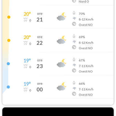
Nord O
20
°
ore
70
%
21
8
-
12
Km/h
0
Ovest NO
20
°
ore
69
%
22
8
-
12
Km/h
0
Ovest NO
19
°
ore
67
%
23
7
-
11
Km/h
0
Ovest NO
19
°
ore
66
%
00
7
-
11
Km/h
0
Ovest NO