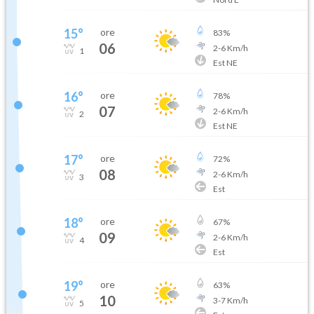
15
°
ore
83
%
06
2
-
6
Km/h
1
Est NE
16
°
ore
78
%
07
2
-
6
Km/h
2
Est NE
17
°
ore
72
%
08
2
-
6
Km/h
3
Est
18
°
ore
67
%
09
2
-
6
Km/h
4
Est
19
°
ore
63
%
10
3
-
7
Km/h
5