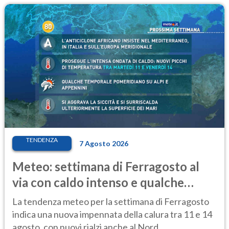
TENDENZA
7 Agosto 2026
Meteo: settimana di Ferragosto al
via con caldo intenso e qualche
temporale
La tendenza meteo per la settimana di Ferragosto
indica una nuova impennata della calura tra 11 e 14
agosto, con nuovi rialzi anche al Nord.