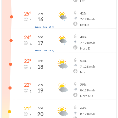
Est
25
°
ore
42
%
16
7
-
12
Km/h
5
Est NE
debole
(
1mm
-
30
%)
24
°
ore
48
%
17
7
-
12
Km/h
4
Nord E
debole
(
1mm
-
30
%)
23
°
ore
53
%
18
7
-
12
Km/h
3
Nord
22
°
ore
59
%
19
8
-
12
Km/h
2
Nord NO
21
°
ore
64
%
20
8
-
12
Km/h
1