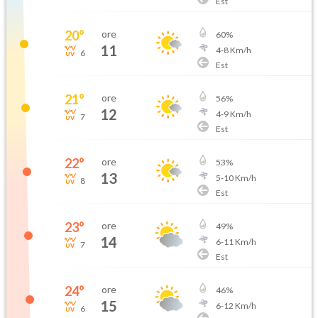
Est
20
°
ore
60
%
11
4
-
8
Km/h
6
Est
21
°
ore
56
%
12
4
-
9
Km/h
7
Est
22
°
ore
53
%
13
5
-
10
Km/h
8
Est
23
°
ore
49
%
14
6
-
11
Km/h
7
Est
24
°
ore
46
%
15
6
-
12
Km/h
6