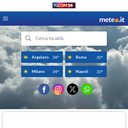
Argelato
Roma
34°
35°
Milano
Napoli
34°
33°