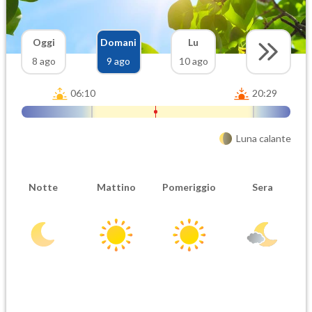
Oggi
Domani
Lu
8 ago
9 ago
10 ago
06:10
20:29
Luna calante
Notte
Mattino
Pomeriggio
Sera