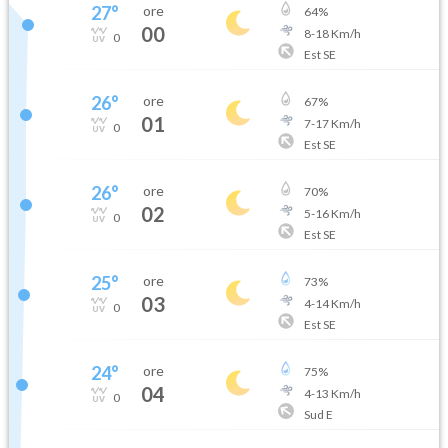
27
°
ore
64
%
00
8
-
18
Km/h
0
Est SE
26
°
ore
67
%
01
7
-
17
Km/h
0
Est SE
26
°
ore
70
%
02
5
-
16
Km/h
0
Est SE
25
°
ore
73
%
03
4
-
14
Km/h
0
Est SE
24
°
ore
75
%
04
4
-
13
Km/h
0
Sud E