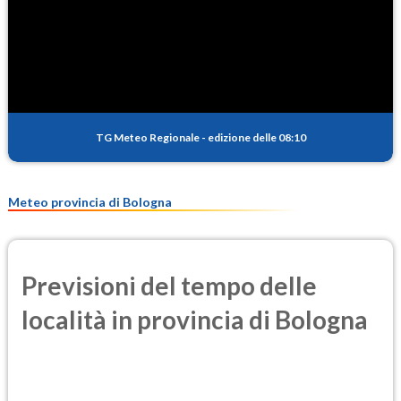
SO2
0.8
(Anidride solforosa)
PM10
15.2
(Materia particolata)
TG Meteo Regionale
-
edizione delle 08:10
PM25
10.7
(Materia particolata)
Meteo provincia di Bologna
Previsioni del tempo delle
località in provincia di Bologna