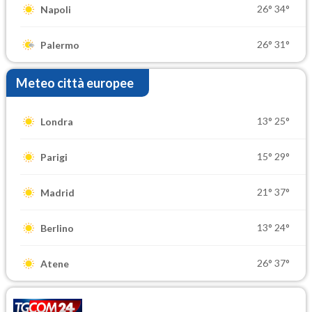
26°
34°
Napoli
26°
31°
Palermo
Meteo città europee
13°
25°
Londra
15°
29°
Parigi
21°
37°
Madrid
13°
24°
Berlino
26°
37°
Atene