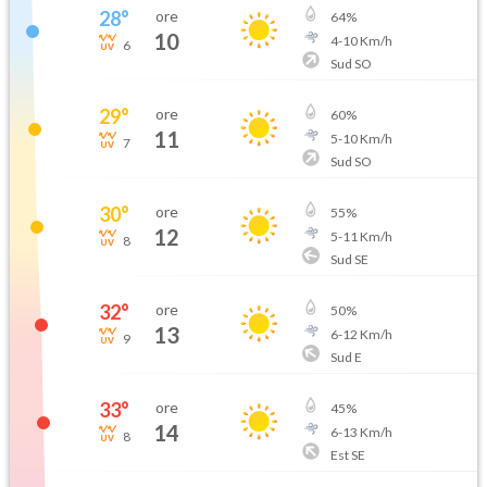
28
°
ore
64
%
10
4
-
10
Km/h
6
Sud SO
29
°
ore
60
%
11
5
-
10
Km/h
7
Sud SO
30
°
ore
55
%
12
5
-
11
Km/h
8
Sud SE
32
°
ore
50
%
13
6
-
12
Km/h
9
Sud E
33
°
ore
45
%
14
6
-
13
Km/h
8
Est SE