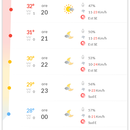
32
°
ore
47
%
20
11
-
23
Km/h
1
Est SE
31
°
ore
50
%
21
11
-
25
Km/h
0
Est SE
30
°
ore
53
%
22
10
-
24
Km/h
0
Est SE
29
°
ore
56
%
23
9
-
23
Km/h
0
Sud E
28
°
ore
57
%
00
8
-
21
Km/h
0
Sud E