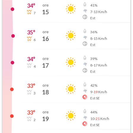
34
°
ore
41
%
15
7
-
13
Km/h
7
Est
35
°
ore
36
%
16
8
-
15
Km/h
6
Est
34
°
ore
39
%
17
8
-
17
Km/h
4
Est
33
°
ore
42
%
18
9
-
19
Km/h
3
Est SE
33
°
ore
44
%
19
10
-
21
Km/h
2
Est SE