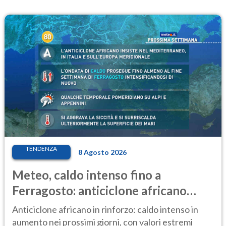
TENDENZA
8 Agosto 2026
Meteo, caldo intenso fino a
Ferragosto: anticiclone africano
ancora protagonista
Anticiclone africano in rinforzo: caldo intenso in
aumento nei prossimi giorni, con valori estremi