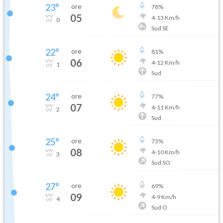
23
°
ore
78
%
05
4
-
13
Km/h
0
Sud SE
22
°
ore
81
%
06
4
-
12
Km/h
1
Sud
24
°
ore
77
%
07
4
-
11
Km/h
2
Sud
25
°
ore
73
%
08
4
-
10
Km/h
3
Sud SO
27
°
ore
69
%
09
4
-
9
Km/h
4
Sud O