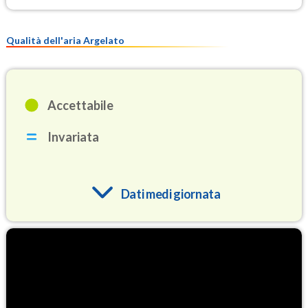
Qualità dell'aria Argelato
Accettabile
Invariata
Dati medi giornata
O3
84.4
(Ozono)
NO2
5.7
(Diossido di azoto)