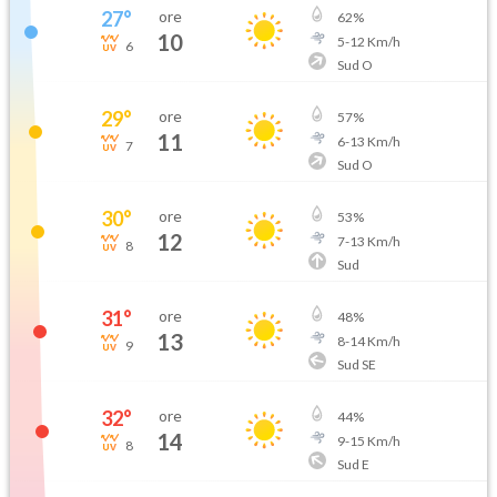
27
°
ore
62
%
10
5
-
12
Km/h
6
Sud O
29
°
ore
57
%
11
6
-
13
Km/h
7
Sud O
30
°
ore
53
%
12
7
-
13
Km/h
8
Sud
31
°
ore
48
%
13
8
-
14
Km/h
9
Sud SE
32
°
ore
44
%
14
9
-
15
Km/h
8
Sud E