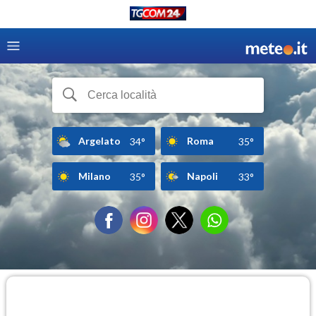
Argelato
Roma
34°
35°
Milano
Napoli
35°
33°