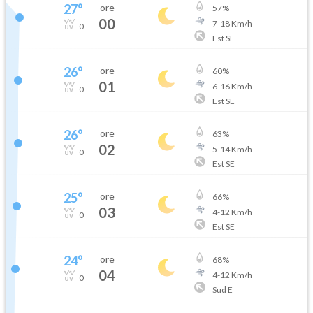
27
°
ore
57
%
00
7
-
18
Km/h
0
Est SE
26
°
ore
60
%
01
6
-
16
Km/h
0
Est SE
26
°
ore
63
%
02
5
-
14
Km/h
0
Est SE
25
°
ore
66
%
03
4
-
12
Km/h
0
Est SE
24
°
ore
68
%
04
4
-
12
Km/h
0
Sud E