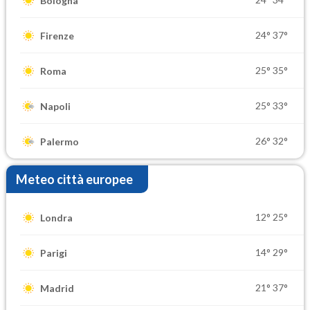
Bologna
24°
37°
Firenze
25°
35°
Roma
25°
33°
Napoli
26°
32°
Palermo
Meteo città europee
12°
25°
Londra
14°
29°
Parigi
21°
37°
Madrid