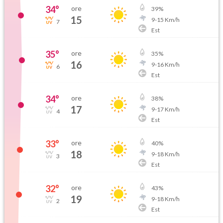
34
°
ore
39
%
15
9
-
15
Km/h
7
Est
35
°
ore
35
%
16
9
-
16
Km/h
6
Est
34
°
ore
38
%
17
9
-
17
Km/h
4
Est
33
°
ore
40
%
18
9
-
18
Km/h
3
Est
32
°
ore
43
%
19
9
-
18
Km/h
2
Est