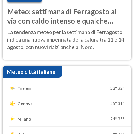
Meteo: settimana di Ferragosto al
via con caldo intenso e qualche
temporale
La tendenza meteo per la settimana di Ferragosto
indica una nuova impennata della calura tra 11 e 14
agosto, con nuovi rialzi anche al Nord.
Meteo città italiane
22°
32°
Torino
25°
31°
Genova
24°
35°
Milano
24°
34°