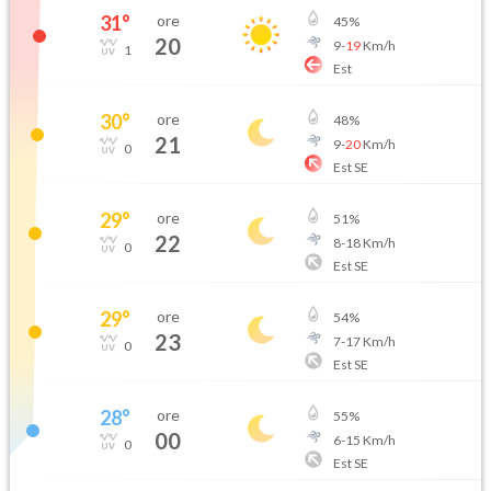
31
°
ore
45
%
20
9
-
19
Km/h
1
Est
30
°
ore
48
%
21
9
-
20
Km/h
0
Est SE
29
°
ore
51
%
22
8
-
18
Km/h
0
Est SE
29
°
ore
54
%
23
7
-
17
Km/h
0
Est SE
28
°
ore
55
%
00
6
-
15
Km/h
0
Est SE