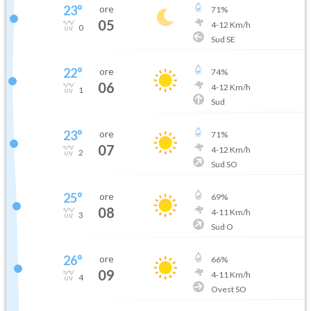
23
°
ore
71
%
05
4
-
12
Km/h
0
Sud SE
22
°
ore
74
%
06
4
-
12
Km/h
1
Sud
23
°
ore
71
%
07
4
-
12
Km/h
2
Sud SO
25
°
ore
69
%
08
4
-
11
Km/h
3
Sud O
26
°
ore
66
%
09
4
-
11
Km/h
4
Ovest SO