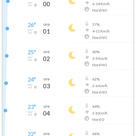
00
6
-
14
Km/h
0
Nord NO
26
°
ore
57
%
01
4
-
11
Km/h
0
Nord NO
25
°
ore
60
%
02
3
-
9
Km/h
0
Nord NO
24
°
ore
62
%
03
2
-
6
Km/h
0
Nord NO
23
°
ore
64
%
04
2
-
6
Km/h
0
Nord O
22
°
ore
66
%