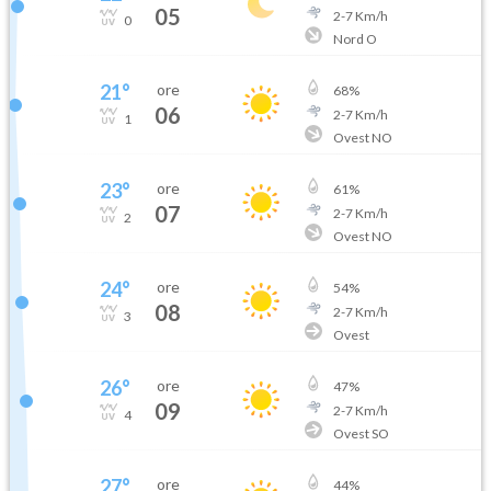
05
2
-
7
Km/h
0
Nord O
21
°
ore
68
%
06
2
-
7
Km/h
1
Ovest NO
23
°
ore
61
%
07
2
-
7
Km/h
2
Ovest NO
24
°
ore
54
%
08
2
-
7
Km/h
3
Ovest
26
°
ore
47
%
09
2
-
7
Km/h
4
Ovest SO
27
°
ore
44
%