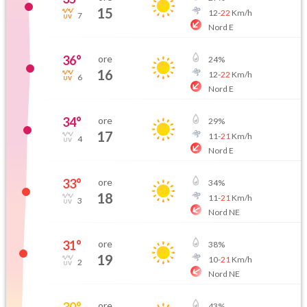
15
12
-
22
Km/h
7
Nord E
36
°
ore
24
%
16
12
-
22
Km/h
6
Nord E
34
°
ore
29
%
17
11
-
21
Km/h
4
Nord E
33
°
ore
34
%
18
11
-
21
Km/h
3
Nord NE
31
°
ore
38
%
19
10
-
21
Km/h
2
Nord NE
30
°
ore
43
%