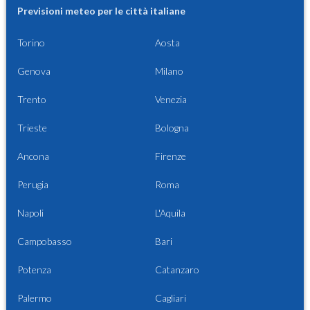
Previsioni meteo per le città italiane
Torino
Aosta
Genova
Milano
Trento
Venezia
Trieste
Bologna
Ancona
Firenze
Perugia
Roma
Napoli
L'Aquila
Campobasso
Bari
Potenza
Catanzaro
Palermo
Cagliari