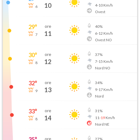
10
4
-
10
Km/h
6
Ovest
29
°
ore
40
%
11
6
-
12
Km/h
7
Ovest NO
30
°
ore
37
%
12
7
-
15
Km/h
8
Nord NO
32
°
ore
34
%
13
9
-
17
Km/h
9
Nord
33
°
ore
31
%
14
11
-
19
Km/h
8
Nord NE
35
°
ore
27
%