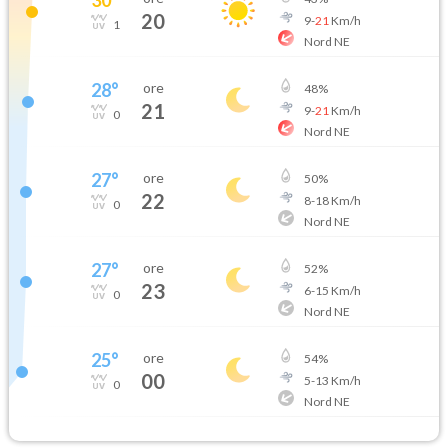
20
9
-
21
Km/h
1
Nord NE
28
°
ore
48
%
21
9
-
21
Km/h
0
Nord NE
27
°
ore
50
%
22
8
-
18
Km/h
0
Nord NE
27
°
ore
52
%
23
6
-
15
Km/h
0
Nord NE
25
°
ore
54
%
00
5
-
13
Km/h
0
Nord NE