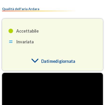
Qualità dell'aria Ardara
Accettabile
Invariata
Dati medi giornata
O3
76.6
(Ozono)
NO2
1.3
(Diossido di azoto)