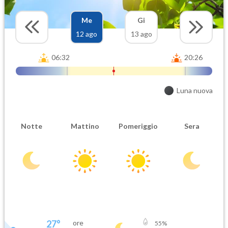
Me
Gi
12 ago
13 ago
06:32
20:26
Luna nuova
Notte
Mattino
Pomeriggio
Sera
27
°
ore
55
%