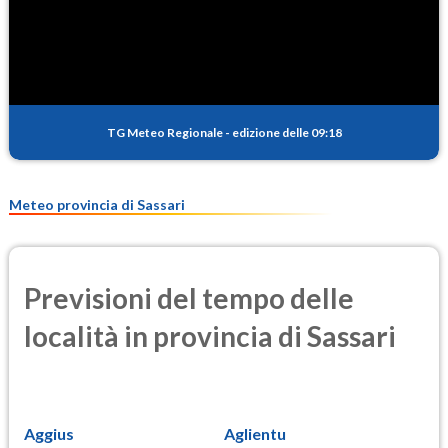
SO2
0.2
(Anidride solforosa)
PM10
11.9
(Materia particolata)
TG Meteo Regionale
-
edizione delle 09:18
PM25
7.5
(Materia particolata)
Meteo provincia di Sassari
Previsioni del tempo delle
località in provincia di Sassari
Aggius
Aglientu