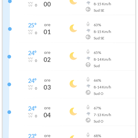
00
8
-
15
Km/h
0
Sud SE
25
°
ore
63
%
01
8
-
15
Km/h
0
Sud SE
24
°
ore
65
%
02
8
-
14
Km/h
0
Sud
24
°
ore
66
%
03
8
-
14
Km/h
0
Sud O
24
°
ore
67
%
04
7
-
13
Km/h
0
Sud O
23
°
ore
68
%