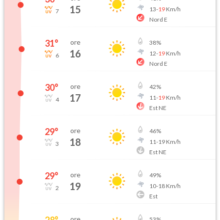
15
13
-
19
Km/h
7
Nord E
31
°
ore
38
%
16
12
-
19
Km/h
6
Nord E
30
°
ore
42
%
17
11
-
19
Km/h
4
Est NE
29
°
ore
46
%
18
11
-
19
Km/h
3
Est NE
29
°
ore
49
%
19
10
-
18
Km/h
2
Est
28
°
ore
53
%