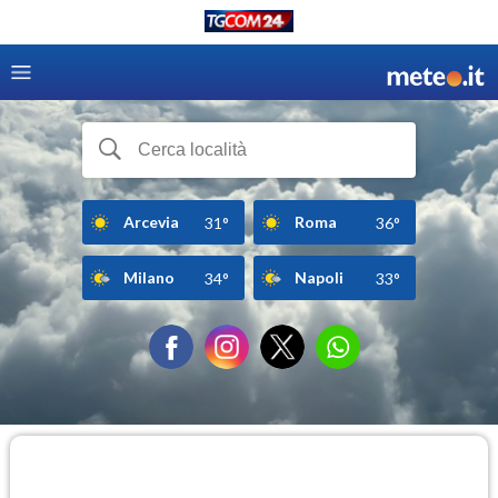
Arcevia
Roma
31°
36°
Milano
Napoli
34°
33°