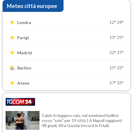
Meteo città europee
12°
24°
Londra
13°
25°
Parigi
22°
37°
Madrid
15°
22°
Berlino
27°
33°
Atene
Caldo in leggero calo, nel weekend bollino
rosso "solo" per 19 città | A Napoli raggiunti
48 gradi, 40 a Gorizia (record in Friuli)