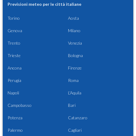
Previsioni meteo per le città italiane
Torino
Aosta
Genova
Milano
Trento
Venezia
Trieste
Bologna
Ancona
Firenze
Perugia
Roma
Napoli
L'Aquila
Campobasso
Bari
Potenza
Catanzaro
Palermo
Cagliari