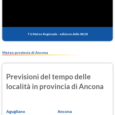
SO2
0.4
(Anidride solforosa)
PM10
12.1
(Materia particolata)
TG Meteo Regionale
-
edizione delle 08:28
PM25
8.6
(Materia particolata)
Meteo provincia di Ancona
Previsioni del tempo delle
località in provincia di Ancona
Agugliano
Ancona