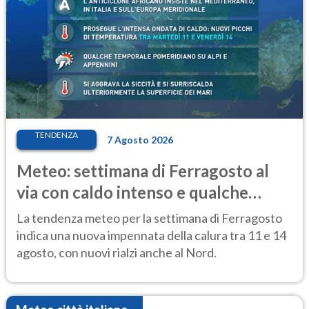
TENDENZA
7 Agosto 2026
Meteo: settimana di Ferragosto al
via con caldo intenso e qualche
temporale
La tendenza meteo per la settimana di Ferragosto
indica una nuova impennata della calura tra 11 e 14
agosto, con nuovi rialzi anche al Nord.