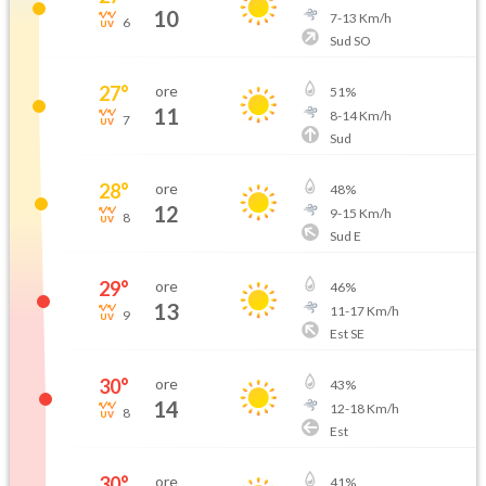
10
7
-
13
Km/h
6
Sud SO
27
°
ore
51
%
11
8
-
14
Km/h
7
Sud
28
°
ore
48
%
12
9
-
15
Km/h
8
Sud E
29
°
ore
46
%
13
11
-
17
Km/h
9
Est SE
30
°
ore
43
%
14
12
-
18
Km/h
8
Est
30
°
ore
41
%