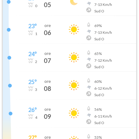
05
7
-
13
Km/h
0
Sud O
23
°
ore
69
%
06
7
-
13
Km/h
1
Sud O
24
°
ore
65
%
07
7
-
12
Km/h
2
Sud O
25
°
ore
60
%
08
6
-
12
Km/h
3
Sud O
26
°
ore
56
%
09
6
-
11
Km/h
4
Sud O
27
°
ore
53
%