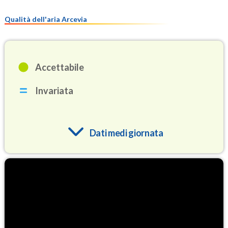
Qualità dell'aria Arcevia
Accettabile
Invariata
Dati medi giornata
O3
94.3
(Ozono)
NO2
2.2
(Diossido di azoto)