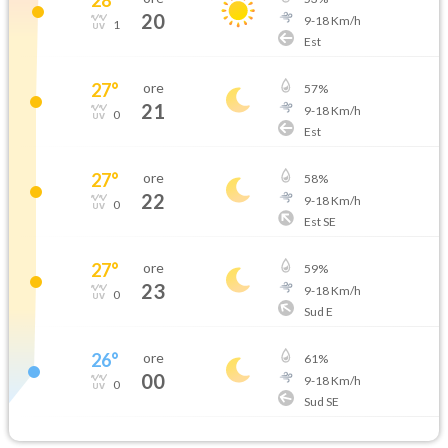
20
9
-
18
Km/h
1
Est
27
°
ore
57
%
21
9
-
18
Km/h
0
Est
27
°
ore
58
%
22
9
-
18
Km/h
0
Est SE
27
°
ore
59
%
23
9
-
18
Km/h
0
Sud E
26
°
ore
61
%
00
9
-
18
Km/h
0
Sud SE