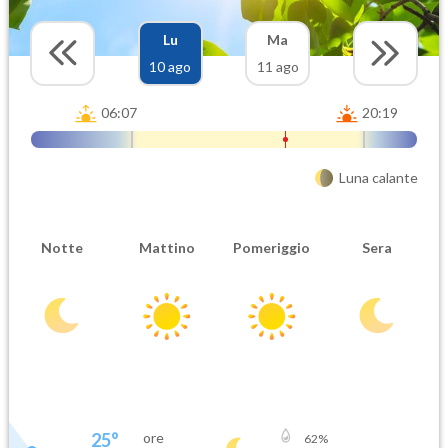
Lu
Ma
10 ago
11 ago
06:07
20:19
Luna calante
Notte
Mattino
Pomeriggio
Sera
25
°
ore
62
%