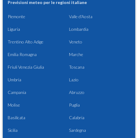
Previsioni meteo per le regioni italiane
Piemonte
Valle d'Aosta
Liguria
Lombardia
Trentino Alto Adige
Veneto
Emilia Romagna
Marche
Friuli Venezia Giulia
Toscana
Umbria
Lazio
Campania
Abruzzo
Molise
Puglia
Basilicata
Calabria
Sicilia
Sardegna