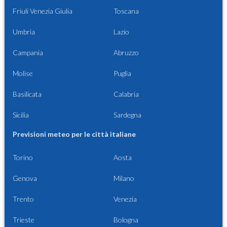
Friuli Venezia Giulia
Toscana
Umbria
Lazio
Campania
Abruzzo
Molise
Puglia
Basilicata
Calabria
Sicilia
Sardegna
Previsioni meteo per le città italiane
Torino
Aosta
Genova
Milano
Trento
Venezia
Trieste
Bologna