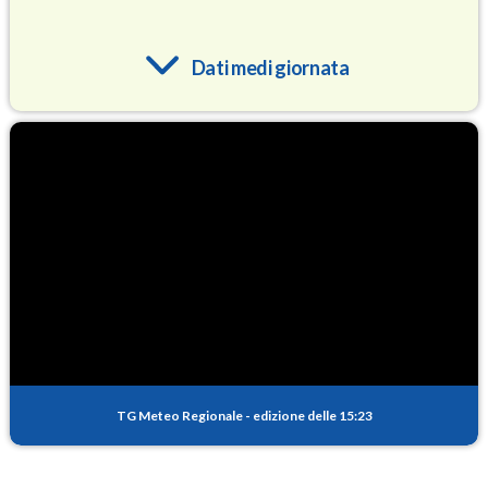
Dati medi giornata
O3
93.6
(Ozono)
NO2
2.0
(Diossido di azoto)
SO2
1.0
(Anidride solforosa)
PM10
15.6
(Materia particolata)
TG Meteo Regionale
-
edizione delle 15:23
PM25
9.3
(Materia particolata)