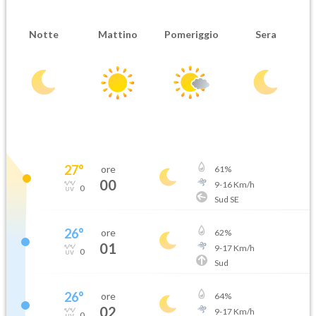
Notte
Mattino
Pomeriggio
Sera
27
°
ore
61
%
00
9
-
16
Km/h
0
Sud SE
26
°
ore
62
%
01
9
-
17
Km/h
0
Sud
26
°
ore
64
%
02
9
-
17
Km/h
0