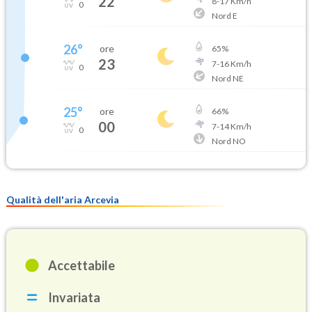
22
8
-
17
Km/h
0
Nord E
26
°
ore
65
%
23
7
-
16
Km/h
0
Nord NE
25
°
ore
66
%
00
7
-
14
Km/h
0
Nord NO
Qualità dell'aria Arcevia
Accettabile
Invariata