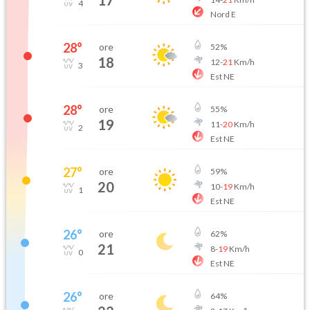
17
4
Nord E
28
°
ore
52
%
18
12
-
21
Km/h
3
Est NE
28
°
ore
55
%
19
11
-
20
Km/h
2
Est NE
27
°
ore
59
%
20
10
-
19
Km/h
1
Est NE
26
°
ore
62
%
21
8
-
19
Km/h
0
Est NE
26
°
ore
64
%