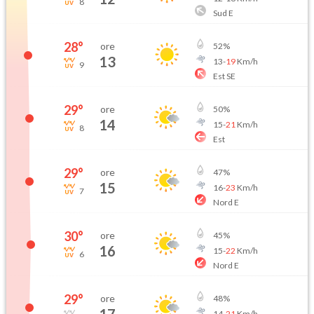
8
Sud E
28
°
ore
52
%
13
13
-
19
Km/h
9
Est SE
29
°
ore
50
%
14
15
-
21
Km/h
8
Est
29
°
ore
47
%
15
16
-
23
Km/h
7
Nord E
30
°
ore
45
%
16
15
-
22
Km/h
6
Nord E
29
°
ore
48
%
14
-
21
Km/h