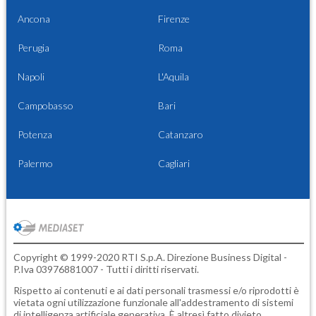
Ancona
Firenze
Perugia
Roma
Napoli
L'Aquila
Campobasso
Bari
Potenza
Catanzaro
Palermo
Cagliari
Copyright © 1999-2020 RTI S.p.A. Direzione Business Digital -
P.Iva 03976881007 - Tutti i diritti riservati.
Rispetto ai contenuti e ai dati personali trasmessi e/o riprodotti è
vietata ogni utilizzazione funzionale all'addestramento di sistemi
di intelligenza artificiale generativa. È altresì fatto divieto