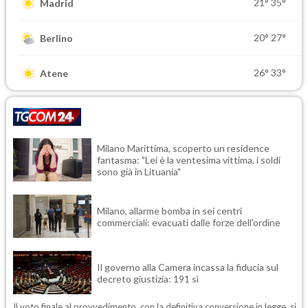
21°
35°
Madrid
20°
27°
Berlino
26°
33°
Atene
Milano Marittima, scoperto un residence
fantasma: "Lei è la ventesima vittima, i soldi
sono già in Lituania"
Milano, allarme bomba in sei centri
commerciali: evacuati dalle forze dell'ordine
Il governo alla Camera incassa la fiducia sul
decreto giustizia: 191 sì
Il voto finale al provvedimento, con la definitiva conversione in legge, si