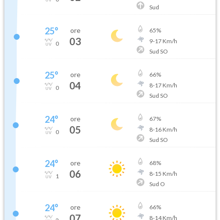
Sud
25
°
ore
65
%
03
9
-
17
Km/h
0
Sud SO
25
°
ore
66
%
04
8
-
17
Km/h
0
Sud SO
24
°
ore
67
%
05
8
-
16
Km/h
0
Sud SO
24
°
ore
68
%
06
8
-
15
Km/h
1
Sud O
24
°
ore
66
%
07
8
-
14
Km/h