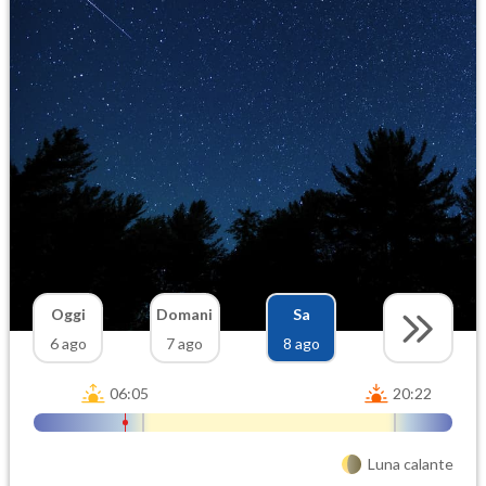
Oggi
Domani
Sa
6 ago
7 ago
8 ago
06:05
20:22
Luna calante