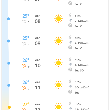
2
Sud O
25
°
ore
64
%
08
7
-
14
Km/h
3
Sud O
25
°
ore
62
%
09
7
-
13
Km/h
4
Sud O
26
°
ore
60
%
10
9
-
14
Km/h
6
Sud SO
26
°
ore
57
%
11
10
-
16
Km/h
7
Sud
27
°
ore
55
%
12
12
-
18
Km/h