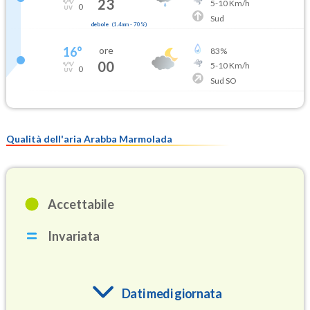
23
5
-
10
Km/h
0
Sud
debole
(
1.4mm
-
70
%)
16
°
ore
83
%
00
5
-
10
Km/h
0
Sud SO
Qualità dell'aria Arabba Marmolada
Accettabile
Invariata
Dati medi giornata