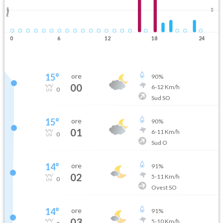
Pioggia
2.5
0
6
12
18
24
15
°
ore
90
%
00
6
-
12
Km/h
0
Sud SO
15
°
ore
90
%
01
6
-
11
Km/h
0
Sud O
14
°
ore
91
%
02
5
-
11
Km/h
0
Ovest SO
14
°
ore
91
%
03
5
-
10
Km/h