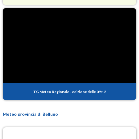
O3
73.5
(Ozono)
NO2
1.2
(Diossido di azoto)
SO2
0.1
(Anidride solforosa)
PM10
9.9
(Materia particolata)
TG Meteo Regionale
-
edizione delle 09:12
PM25
6.8
(Materia particolata)
Meteo provincia di Belluno