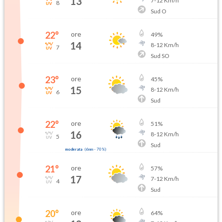
13
7
-
12
Km/h
8
Sud O
22
°
ore
49
%
14
8
-
12
Km/h
7
Sud SO
23
°
ore
45
%
15
8
-
12
Km/h
6
Sud
22
°
ore
51
%
16
8
-
12
Km/h
5
Sud
moderata
(
6mm
-
70
%)
21
°
ore
57
%
17
7
-
12
Km/h
4
Sud
20
°
ore
64
%