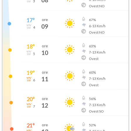
3
Ovest NO
17
°
ore
67
%
09
6
-
13
Km/h
4
Ovest NO
18
°
ore
63
%
10
7
-
13
Km/h
5
Ovest
19
°
ore
60
%
11
7
-
13
Km/h
6
Ovest
20
°
ore
56
%
12
7
-
13
Km/h
7
Ovest SO
21
°
ore
52
%