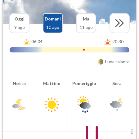
Oggi
Domani
Ma
9 ago
10 ago
11 ago
06:04
20:30
Luna calante
Notte
Mattino
Pomeriggio
Sera
5 mm