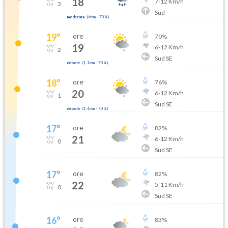
18
7
-
12
Km/h
3
Sud
moderata
(
6mm
-
70
%)
19
°
ore
70
%
19
6
-
12
Km/h
2
Sud SE
debole
(
1.1mm
-
70
%)
18
°
ore
76
%
20
6
-
12
Km/h
1
Sud SE
debole
(
1.4mm
-
70
%)
17
°
ore
82
%
21
6
-
12
Km/h
0
Sud SE
17
°
ore
82
%
22
5
-
11
Km/h
0
Sud SE
16
°
ore
83
%