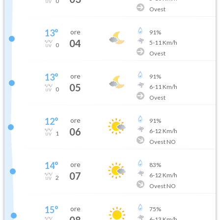
0
Ovest
13
°
ore
91
%
04
5
-
11
Km/h
0
Ovest
13
°
ore
91
%
05
6
-
11
Km/h
0
Ovest
12
°
ore
91
%
06
6
-
12
Km/h
1
Ovest NO
14
°
ore
83
%
07
6
-
12
Km/h
2
Ovest NO
15
°
ore
75
%
08
6
-
13
Km/h