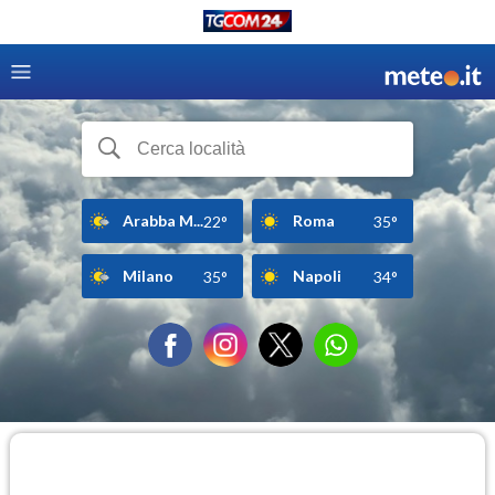
Arabba M...
Roma
22°
35°
Milano
Napoli
35°
34°