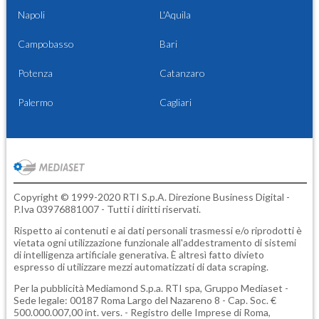
Napoli
L'Aquila
Campobasso
Bari
Potenza
Catanzaro
Palermo
Cagliari
Copyright © 1999-2020 RTI S.p.A. Direzione Business Digital -
P.Iva 03976881007 - Tutti i diritti riservati.
Rispetto ai contenuti e ai dati personali trasmessi e/o riprodotti è
vietata ogni utilizzazione funzionale all'addestramento di sistemi
di intelligenza artificiale generativa. È altresì fatto divieto
espresso di utilizzare mezzi automatizzati di data scraping.
Per la pubblicità
Mediamond S.p.a.
RTI spa, Gruppo Mediaset -
Sede legale: 00187 Roma Largo del Nazareno 8 - Cap. Soc. €
500.000.007,00 int. vers. - Registro delle Imprese di Roma,