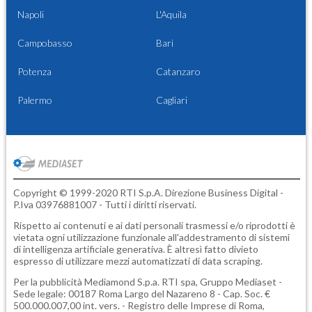
Napoli
L'Aquila
Campobasso
Bari
Potenza
Catanzaro
Palermo
Cagliari
Copyright © 1999-2020 RTI S.p.A. Direzione Business Digital -
P.Iva 03976881007 - Tutti i diritti riservati.
Rispetto ai contenuti e ai dati personali trasmessi e/o riprodotti è
vietata ogni utilizzazione funzionale all'addestramento di sistemi
di intelligenza artificiale generativa. È altresì fatto divieto
espresso di utilizzare mezzi automatizzati di data scraping.
Per la pubblicità
Mediamond S.p.a.
RTI spa, Gruppo Mediaset -
Sede legale: 00187 Roma Largo del Nazareno 8 - Cap. Soc. €
500.000.007,00 int. vers. - Registro delle Imprese di Roma,