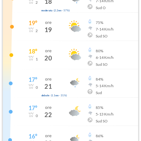
18
7
-
14
Km/h
2
Sud O
moderata
(
2.2mm
-
57
%)
19
°
ore
75
%
19
7
-
14
Km/h
2
Sud SO
18
°
ore
80
%
20
6
-
14
Km/h
1
Sud SO
17
°
ore
84
%
21
5
-
14
Km/h
0
Sud
debole
(
1.1mm
-
31
%)
17
°
ore
85
%
22
5
-
13
Km/h
0
Sud SO
16
°
ore
86
%