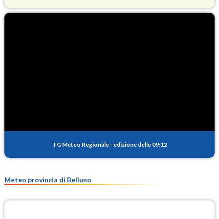
O3
67.0
(Ozono)
NO2
1.1
(Diossido di azoto)
SO2
0.1
(Anidride solforosa)
PM10
8.2
(Materia particolata)
TG Meteo Regionale
-
edizione delle 09:12
PM25
5.8
(Materia particolata)
Meteo provincia di Belluno