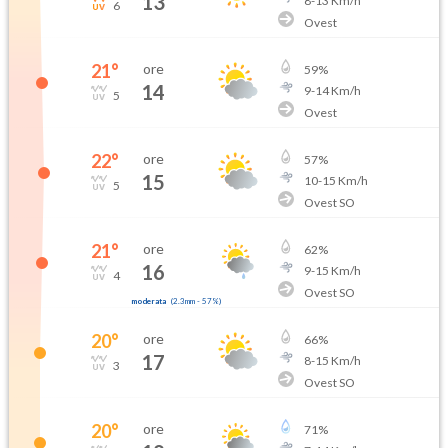
13
8
-
13
Km/h
6
Ovest
21
°
ore
59
%
14
9
-
14
Km/h
5
Ovest
22
°
ore
57
%
15
10
-
15
Km/h
5
Ovest SO
21
°
ore
62
%
16
9
-
15
Km/h
4
Ovest SO
moderata
(
2.3mm
-
57
%)
20
°
ore
66
%
17
8
-
15
Km/h
3
Ovest SO
20
°
ore
71
%