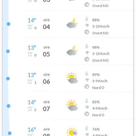
0
Ovest NO
14
°
ore
88
%
04
5
-
10
Km/h
0
Ovest NO
13
°
ore
88
%
05
5
-
10
Km/h
0
Ovest NO
13
°
ore
89
%
06
5
-
9
Km/h
1
Nord O
14
°
ore
83
%
07
4
-
9
Km/h
2
Nord O
16
°
ore
76
%
08
4
-
9
Km/h