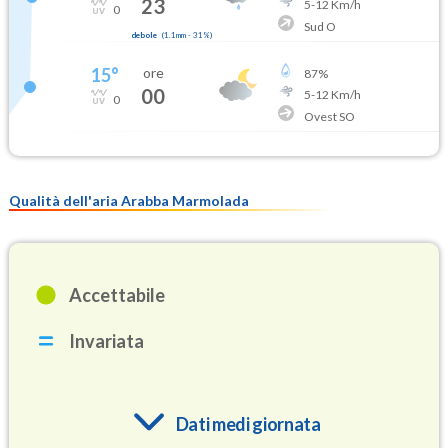
23
5
-
12
Km/h
0
Sud O
debole
(
1.1mm
-
31
%)
15
°
ore
87
%
00
5
-
12
Km/h
0
Ovest SO
Qualità dell'aria Arabba Marmolada
Accettabile
Invariata
Dati medi giornata