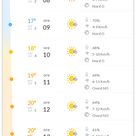
2
Nord O
17
°
ore
70
%
09
4
-
9
Km/h
3
Nord O
18
°
ore
68
%
10
5
-
10
Km/h
4
Nord O
19
°
ore
66
%
11
6
-
11
Km/h
5
Ovest NO
20
°
ore
64
%
12
7
-
12
Km/h
5
Ovest NO
20
°
ore
61
%