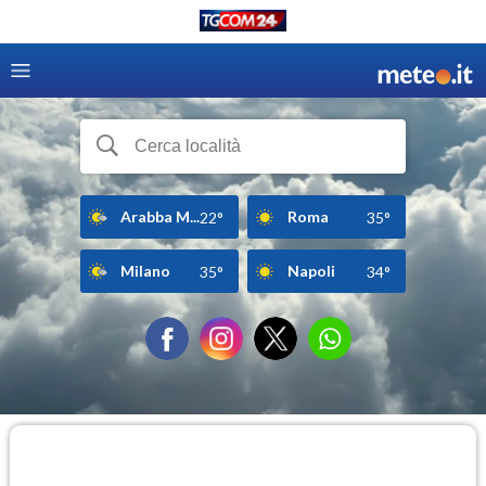
Arabba M...
Roma
22°
35°
Milano
Napoli
35°
34°