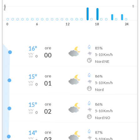
Pioggia
2.5
0
6
12
18
24
16
°
ore
85
%
00
5
-
10
Km/h
0
Nord NE
15
°
ore
86
%
01
5
-
10
Km/h
0
Nord
15
°
ore
86
%
02
5
-
10
Km/h
0
Nord NO
14
°
ore
87
%
03
5
-
10
Km/h