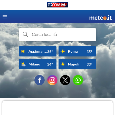
Appignan...
Roma
35°
35°
Milano
Napoli
34°
33°