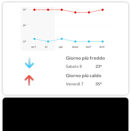
35°
29°
23°
mer 5
ieri
oggi
domani
dom 9
lun 10
Giorno più freddo
Sabato 8
23°
Giorno più caldo
Venerdì 7
35°