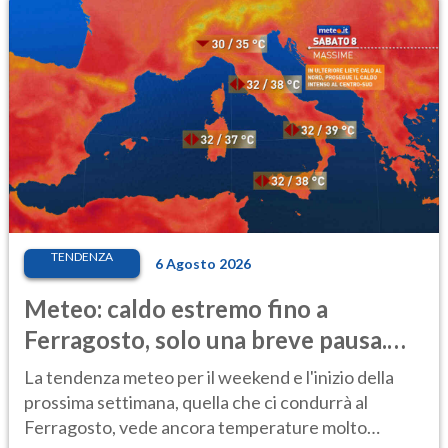
TENDENZA
6 Agosto 2026
Meteo: caldo estremo fino a
Ferragosto, solo una breve pausa.
Ecco dove
La tendenza meteo per il weekend e l'inizio della
prossima settimana, quella che ci condurrà al
Ferragosto, vede ancora temperature molto