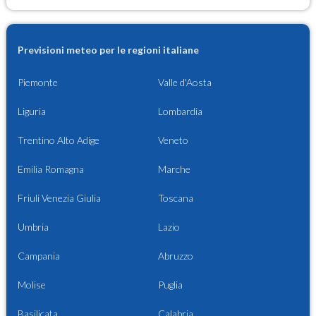
Previsioni meteo per le regioni italiane
Piemonte
Valle d'Aosta
Liguria
Lombardia
Trentino Alto Adige
Veneto
Emilia Romagna
Marche
Friuli Venezia Giulia
Toscana
Umbria
Lazio
Campania
Abruzzo
Molise
Puglia
Basilicata
Calabria