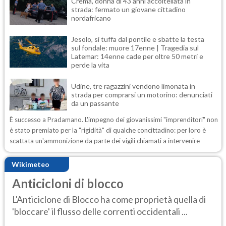
Crema, donna di 43 anni accoltellata in
strada: fermato un giovane cittadino
nordafricano
Jesolo, si tuffa dal pontile e sbatte la testa
sul fondale: muore 17enne | Tragedia sul
Latemar: 14enne cade per oltre 50 metri e
perde la vita
Udine, tre ragazzini vendono limonata in
strada per comprarsi un motorino: denunciati
da un passante
È successo a Pradamano. L'impegno dei giovanissimi "imprenditori" non
è stato premiato per la "rigidità" di qualche concittadino: per loro è
scattata un'ammonizione da parte dei vigili chiamati a intervenire
Wikimeteo
Anticicloni di blocco
L'Anticiclone di Blocco ha come proprietà quella di
'bloccare' il flusso delle correnti occidentali ...