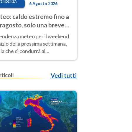
TENDENZA
6 Agosto 2026
eo: caldo estremo fino a
ragosto, solo una breve
sa. Ecco dove
tendenza meteo per il weekend
inizio della prossima settimana,
la che ci condurrà al
ragosto, vede ancora
perature molto elevate
rticoli
Vedi tutti