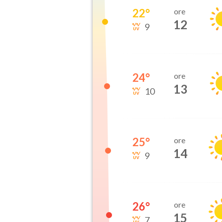
22
°
ore
12
9
24
°
ore
13
10
25
°
ore
14
9
26
°
ore
15
7