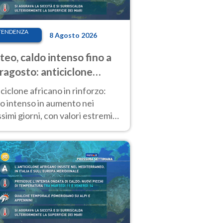
TENDENZA
8 Agosto 2026
eo, caldo intenso fino a
ragosto: anticiclone
icano ancora
ciclone africano in rinforzo:
tagonista
o intenso in aumento nei
simi giorni, con valori estremi
so Ferragosto su gran parte
alia