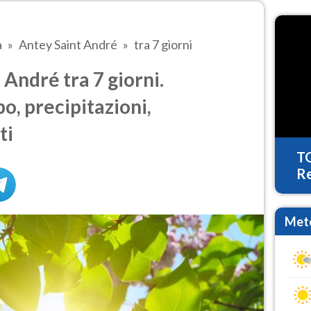
a
Antey Saint André
tra 7 giorni
André tra 7 giorni.
o, precipitazioni,
ti
T
Re
Mete