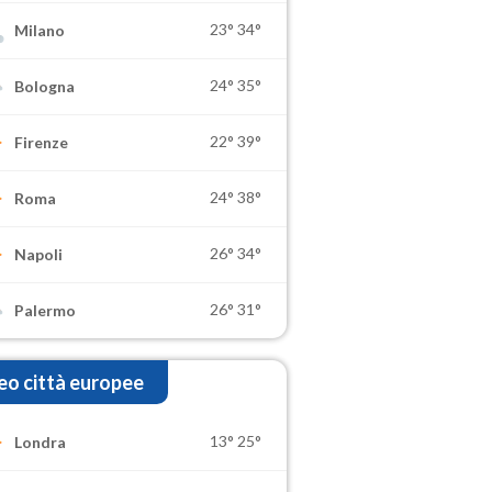
23°
34°
Milano
24°
35°
Bologna
22°
39°
Firenze
24°
38°
Roma
26°
34°
Napoli
26°
31°
Palermo
o città europee
13°
25°
Londra