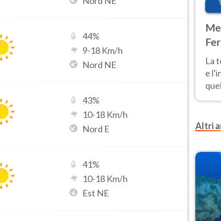
Nord NE
Met
44
%
Fer
9
-
18
Km/h
pau
La 
Nord NE
e l'
quel
Fer
43
%
tem
10
-
18
Km/h
Altri a
Nord E
41
%
10
-
18
Km/h
Est NE