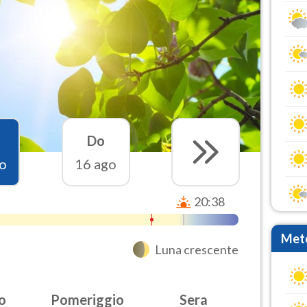
Do
o
16 ago
20:38
Mete
Luna crescente
o
Pomeriggio
Sera