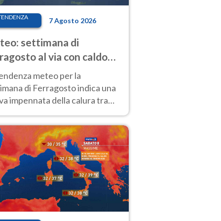
TENDENZA
7 Agosto 2026
eo: settimana di
ragosto al via con caldo
enso e qualche temporale
tendenza meteo per la
imana di Ferragosto indica una
a impennata della calura tra
 14 agosto, con nuovi rialzi
he al Nord.