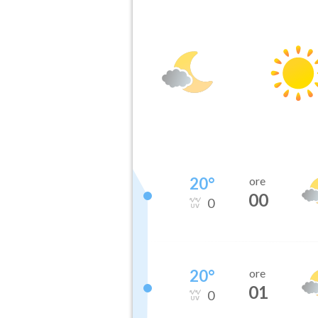
20
°
ore
00
0
20
°
ore
01
0