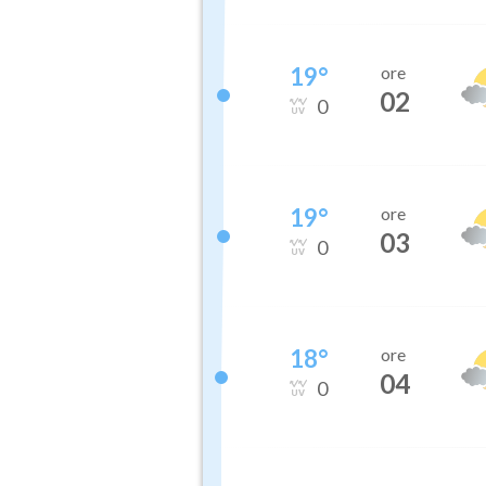
19
°
ore
02
0
19
°
ore
03
0
18
°
ore
04
0