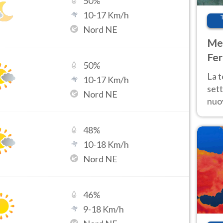
50
%
10
-
17
Km/h
Nord NE
Met
Fer
50
%
int
La 
10
-
17
Km/h
sett
Nord NE
nuov
11 e
anc
48
%
10
-
18
Km/h
Nord NE
46
%
9
-
18
Km/h