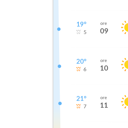
19
°
ore
09
5
20
°
ore
10
6
21
°
ore
11
7