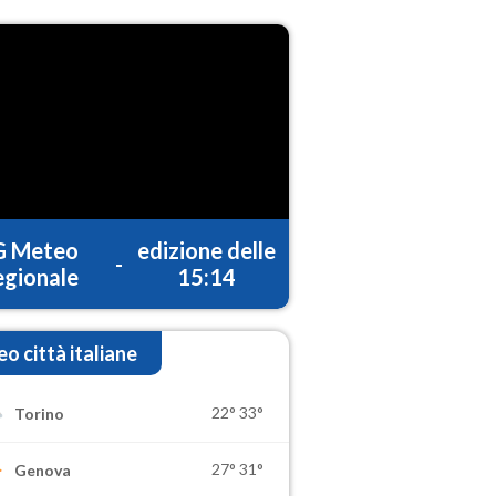
G Meteo
edizione delle
-
gionale
15:14
o città italiane
22°
33°
Torino
27°
31°
Genova