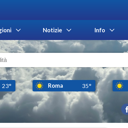
ioni
Notizie
Info
Roma
23°
35°