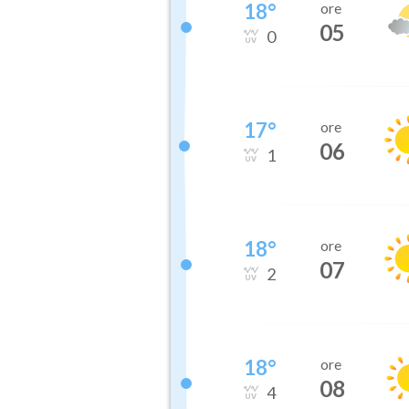
18
°
ore
05
0
17
°
ore
06
1
18
°
ore
07
2
18
°
ore
08
4