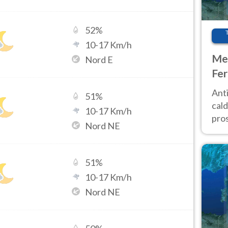
52
%
10
-
17
Km/h
Met
Nord E
Fer
afr
Anti
51
%
pro
cald
10
-
17
Km/h
pros
Nord NE
ver
d’It
51
%
10
-
17
Km/h
Nord NE