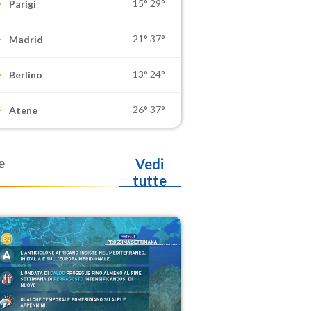
15°
29°
Parigi
21°
37°
Madrid
13°
24°
Berlino
26°
37°
Atene
e
Vedi
tutte