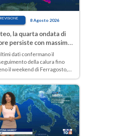
REVISIONE
8 Agosto 2026
eo, la quarta ondata di
ore persiste con massime
pre molto elevate
ultimi dati confermano il
eguimento della calura fino
eno il weekend di Ferragosto,
 tendenza a una nuova
nsificazione prossima
timana