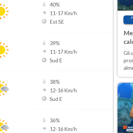
40
%
11
-
17
Km/h
P
Est SE
Met
cal
39
%
sem
11
-
17
Km/h
Gli 
Sud E
pros
alm
con
38
%
inte
set
12
-
16
Km/h
Sud E
36
%
12
-
16
Km/h