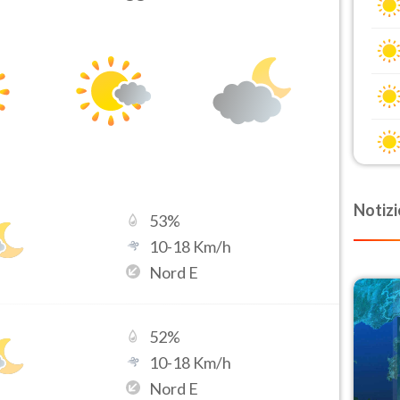
Notizi
53
%
10
-
18
Km/h
Nord E
52
%
10
-
18
Km/h
Nord E