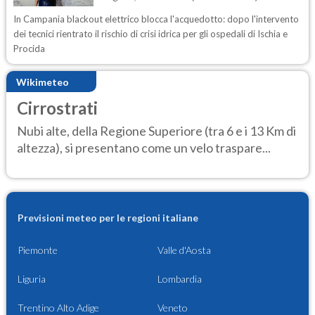
In Campania blackout elettrico blocca l'acquedotto: dopo l'intervento
dei tecnici rientrato il rischio di crisi idrica per gli ospedali di Ischia e
Procida
Wikimeteo
Cirrostrati
Nubi alte, della Regione Superiore (tra 6 e i 13 Km di
altezza), si presentano come un velo traspare...
Previsioni meteo per le regioni italiane
Piemonte
Valle d'Aosta
Liguria
Lombardia
Trentino Alto Adige
Veneto