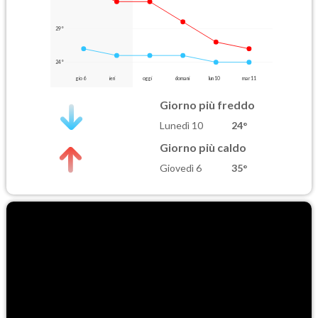
29°
24°
gio 6
ieri
oggi
domani
lun 10
mar 11
Giorno più freddo
Lunedì 10
24°
Giorno più caldo
Giovedì 6
35°