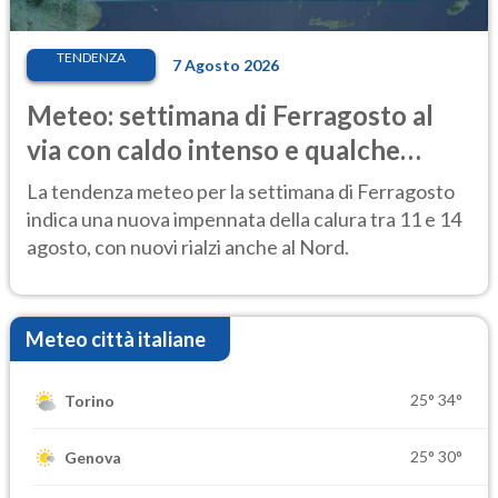
TENDENZA
7 Agosto 2026
Meteo: settimana di Ferragosto al
via con caldo intenso e qualche
temporale
La tendenza meteo per la settimana di Ferragosto
indica una nuova impennata della calura tra 11 e 14
agosto, con nuovi rialzi anche al Nord.
Meteo città italiane
25°
34°
Torino
25°
30°
Genova