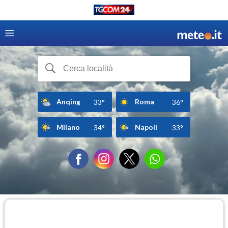
Anqing
Roma
33°
36°
Milano
Napoli
34°
33°