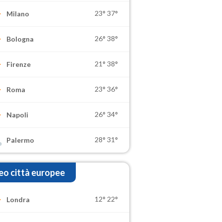
23°
37°
Milano
26°
38°
Bologna
21°
38°
Firenze
23°
36°
Roma
26°
34°
Napoli
28°
31°
Palermo
o città europee
12°
22°
Londra