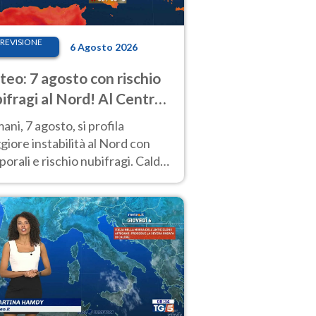
REVISIONE
6 Agosto 2026
eo: 7 agosto con rischio
ifragi al Nord! Al Centro-
 caldo estremo
ni, 7 agosto, si profila
iore instabilità al Nord con
orali e rischio nubifragi. Caldo
pre estremo al Centro-Sud. Le
isioni.