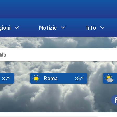
ioni
Notizie
Info
Roma
37°
35°