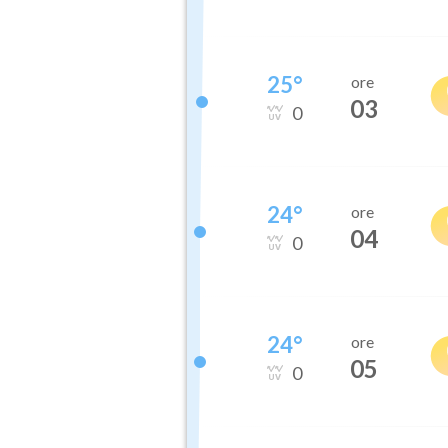
25
°
ore
03
0
24
°
ore
04
0
24
°
ore
05
0