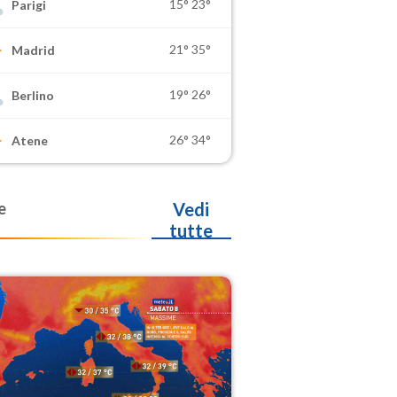
15°
23°
Parigi
21°
35°
Madrid
19°
26°
Berlino
26°
34°
Atene
e
Vedi
tutte