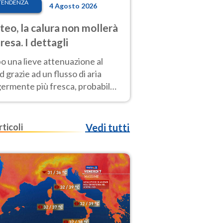
TENDENZA
4 Agosto 2026
eo, la calura non mollerà
presa. I dettagli
o una lieve attenuazione al
 grazie ad un flusso di aria
germente più fresca, probabile
o rinforzo dell’anticiclone
icano entro Ferragosto
rticoli
Vedi tutti