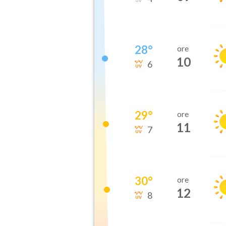
28
°
ore
10
6
29
°
ore
11
7
30
°
ore
12
8