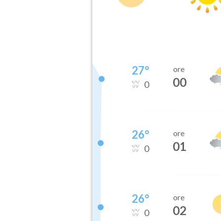
27
°
ore
00
0
26
°
ore
01
0
26
°
ore
02
0