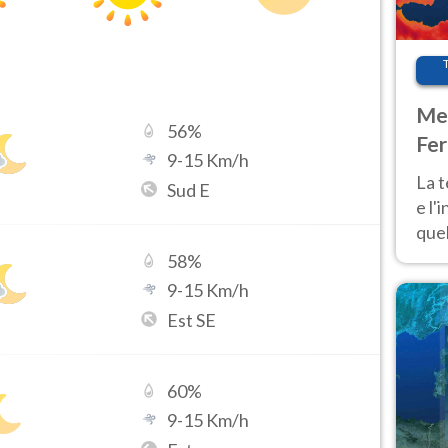
Met
56
%
Fer
9
-
15
Km/h
pau
La 
Sud E
e l'
quel
Fer
58
%
tem
9
-
15
Km/h
Est SE
60
%
9
-
15
Km/h