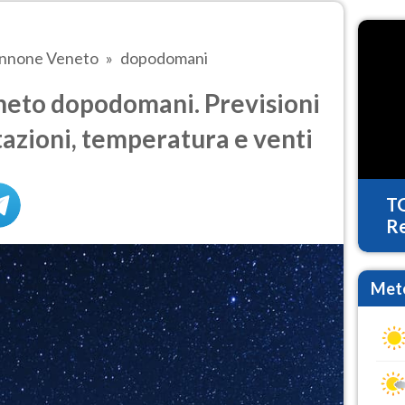
nnone Veneto
dopodomani
eto dopodomani. Previsioni
tazioni, temperatura e venti
T
Re
Mete