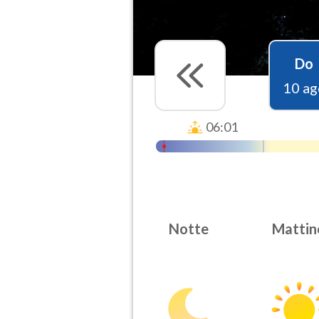
Do
10 ag
06:01
Notte
Mattin