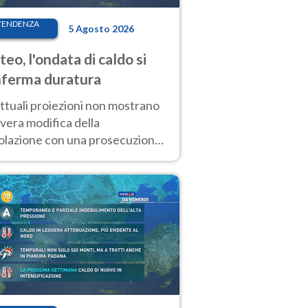
TENDENZA
5 Agosto 2026
eo, l'ondata di caldo si
ferma duratura
ttuali proiezioni non mostrano
vera modifica della
colazione con una prosecuzione
caldo fuori scala per molti
ni, compresa la settimana di
ragosto