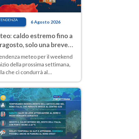
TENDENZA
6 Agosto 2026
eo: caldo estremo fino a
ragosto, solo una breve
sa. Ecco dove
tendenza meteo per il weekend
inizio della prossima settimana,
la che ci condurrà al
ragosto, vede ancora
perature molto elevate