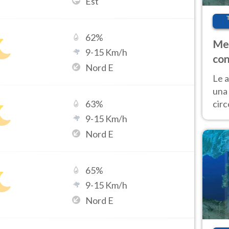
Est
62
%
Met
9
-
15
Km/h
con
Nord E
Le a
una 
cir
63
%
del 
9
-
15
Km/h
gior
Nord E
Fer
65
%
9
-
15
Km/h
Nord E