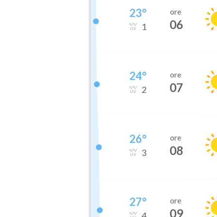
23
°
ore
06
1
24
°
ore
07
2
26
°
ore
08
3
27
°
ore
09
4