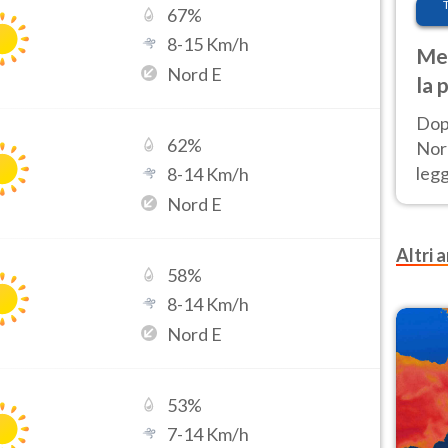
67
%
8
-
15
Km/h
Met
Nord E
la 
Dop
62
%
Nord
leg
8
-
14
Km/h
nuov
Nord E
afr
Altri a
58
%
8
-
14
Km/h
Nord E
53
%
7
-
14
Km/h