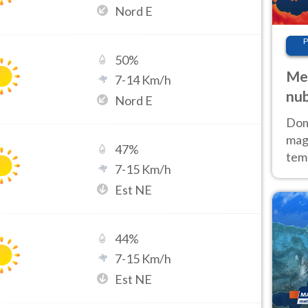
Nord E
P
50
%
Met
7
-
14
Km/h
nub
Nord E
Sud
Doma
magg
47
%
temp
7
-
15
Km/h
sem
Est NE
prev
44
%
7
-
15
Km/h
Est NE