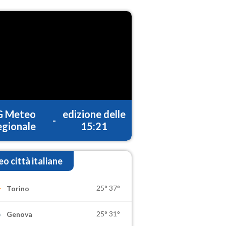
G Meteo
edizione delle
-
gionale
15:21
o città italiane
25°
37°
Torino
25°
31°
Genova