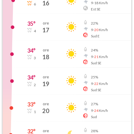
16
9
-
18
Km/h
6
Est SE
35
°
ore
22
%
17
9
-
20
Km/h
4
Sud E
34
°
ore
24
%
18
9
-
21
Km/h
3
Sud SE
34
°
ore
25
%
19
9
-
22
Km/h
2
Sud SE
33
°
ore
27
%
20
9
-
24
Km/h
1
Sud
32
°
ore
28
%