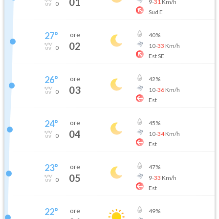
01
9
-
31
Km/h
0
Sud E
27
°
ore
40
%
02
10
-
33
Km/h
0
Est SE
26
°
ore
42
%
03
10
-
36
Km/h
0
Est
24
°
ore
45
%
04
10
-
34
Km/h
0
Est
23
°
ore
47
%
05
9
-
33
Km/h
0
Est
22
°
ore
49
%