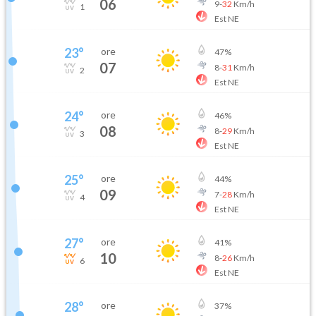
06
9
-
32
Km/h
1
Est NE
23
°
ore
47
%
07
8
-
31
Km/h
2
Est NE
24
°
ore
46
%
08
8
-
29
Km/h
3
Est NE
25
°
ore
44
%
09
7
-
28
Km/h
4
Est NE
27
°
ore
41
%
10
8
-
26
Km/h
6
Est NE
28
°
ore
37
%