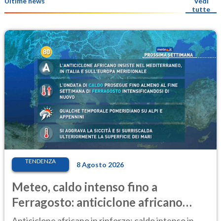
Ultime news
Vedi
tutte
TENDENZA
8 Agosto 2026
Meteo, caldo intenso fino a
Ferragosto: anticiclone africano
ancora protagonista
Anticiclone africano in rinforzo: caldo intenso in