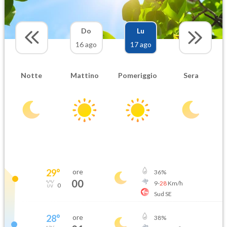
Do
Lu
16 ago
17 ago
Notte
Mattino
Pomeriggio
Sera
29
°
ore
36
%
00
9
-
28
Km/h
0
Sud SE
28
°
ore
38
%