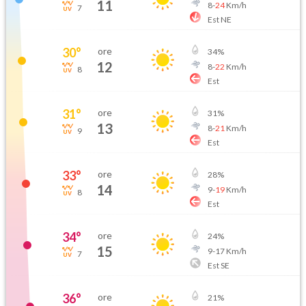
11
8
-
24
Km/h
7
Est NE
30
°
ore
34
%
12
8
-
22
Km/h
8
Est
31
°
ore
31
%
13
8
-
21
Km/h
9
Est
33
°
ore
28
%
14
9
-
19
Km/h
8
Est
34
°
ore
24
%
15
9
-
17
Km/h
7
Est SE
36
°
ore
21
%