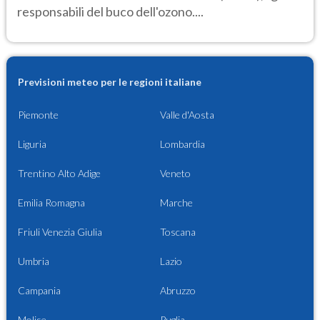
responsabili del buco dell'ozono....
Previsioni meteo per le regioni italiane
Piemonte
Valle d'Aosta
Liguria
Lombardia
Trentino Alto Adige
Veneto
Emilia Romagna
Marche
Friuli Venezia Giulia
Toscana
Umbria
Lazio
Campania
Abruzzo
Molise
Puglia