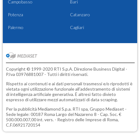
Campobasso
Bari
Potenza
Catanzaro
Palermo
Cagliari
Copyright © 1999-2020 RTI S.p.A. Direzione Business Digital -
P.Iva 03976881007 - Tutti i diritti riservati.
Rispetto ai contenuti e ai dati personali trasmessi e/o riprodotti è
vietata ogni utilizzazione funzionale all'addestramento di sistemi
di intelligenza artificiale generativa. È altresì fatto divieto
espresso di utilizzare mezzi automatizzati di data scraping.
Per la pubblicità
Mediamond S.p.a.
RTI spa, Gruppo Mediaset -
Sede legale: 00187 Roma Largo del Nazareno 8 - Cap. Soc. €
500.000.007,00 int. vers. - Registro delle Imprese di Roma,
C.F.06921720154