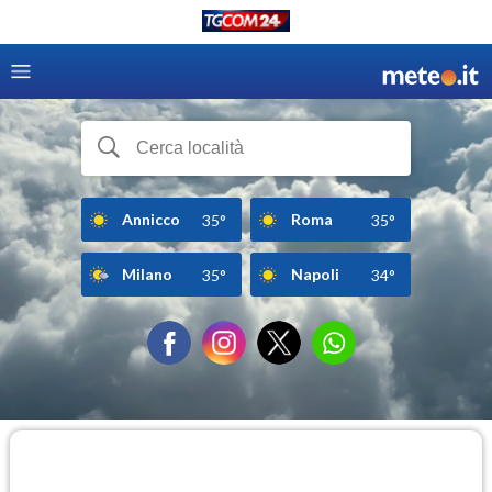
Annicco
Roma
35°
35°
Milano
Napoli
35°
34°