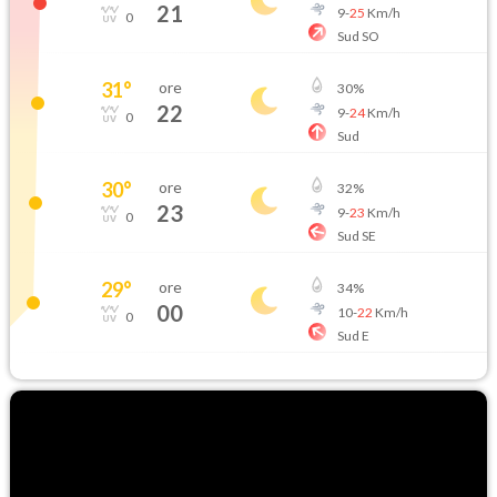
21
9
-
25
Km/h
0
Sud SO
31
°
ore
30
%
22
9
-
24
Km/h
0
Sud
30
°
ore
32
%
23
9
-
23
Km/h
0
Sud SE
29
°
ore
34
%
00
10
-
22
Km/h
0
Sud E