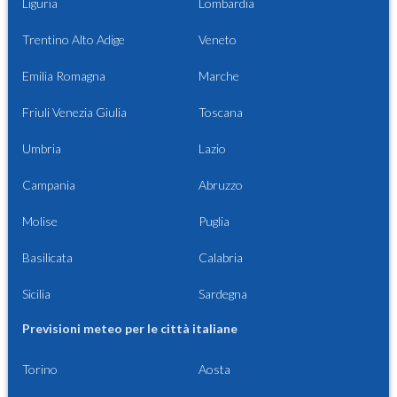
Liguria
Lombardia
Trentino Alto Adige
Veneto
Emilia Romagna
Marche
Friuli Venezia Giulia
Toscana
Umbria
Lazio
Campania
Abruzzo
Molise
Puglia
Basilicata
Calabria
Sicilia
Sardegna
Previsioni meteo per le città italiane
Torino
Aosta