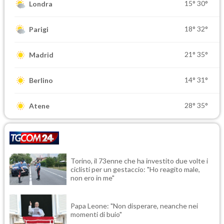
15°
30°
Londra
18°
32°
Parigi
21°
35°
Madrid
14°
31°
Berlino
28°
35°
Atene
Torino, il 73enne che ha investito due volte i
ciclisti per un gestaccio: "Ho reagito male,
non ero in me"
Papa Leone: "Non disperare, neanche nei
momenti di buio"