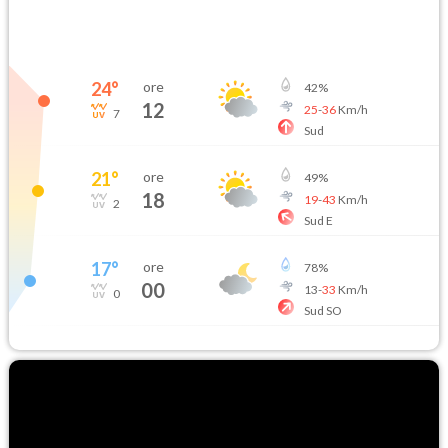
24
°
ore
42
%
12
25
-
36
Km/h
7
Sud
21
°
ore
49
%
18
19
-
43
Km/h
2
Sud E
17
°
ore
78
%
00
13
-
33
Km/h
0
Sud SO