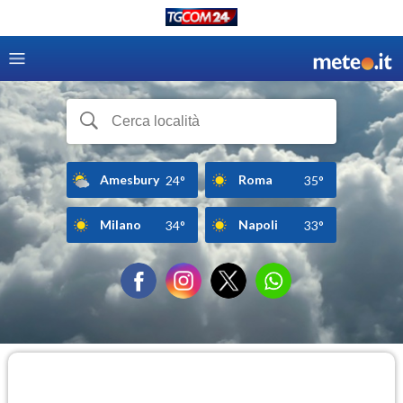
Amesbury
Roma
24°
35°
Milano
Napoli
34°
33°