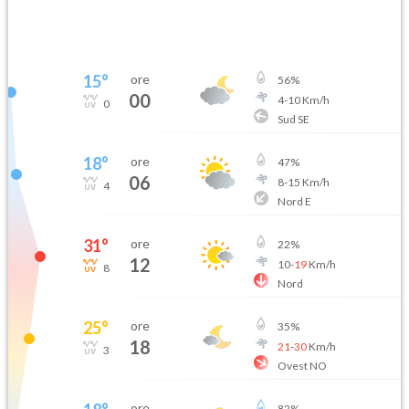
15
°
ore
56
%
00
4
-
10
Km/h
0
Sud SE
18
°
ore
47
%
06
8
-
15
Km/h
4
Nord E
31
°
ore
22
%
12
10
-
19
Km/h
8
Nord
25
°
ore
35
%
18
21
-
30
Km/h
3
Ovest NO
ore
82
%