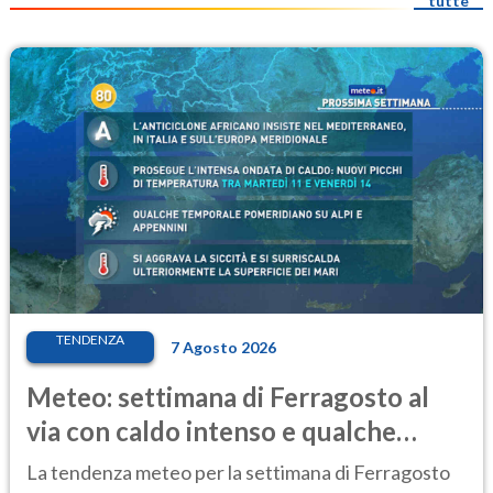
tutte
TENDENZA
7 Agosto 2026
Meteo: settimana di Ferragosto al
via con caldo intenso e qualche
temporale
La tendenza meteo per la settimana di Ferragosto