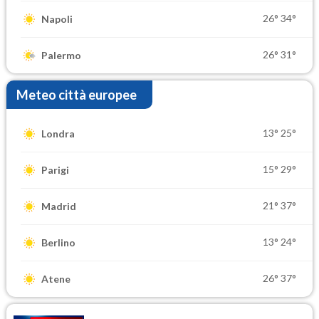
26°
34°
Napoli
26°
31°
Palermo
Meteo città europee
13°
25°
Londra
15°
29°
Parigi
21°
37°
Madrid
13°
24°
Berlino
26°
37°
Atene