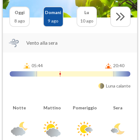
Oggi
Domani
Lu
8 ago
9 ago
10 ago
Vento alla sera
05:44
20:40
Luna calante
Notte
Mattino
Pomeriggio
Sera