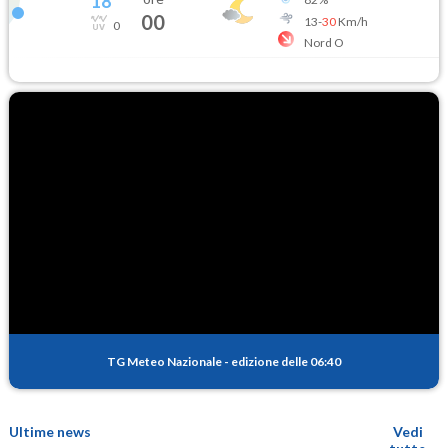
18
°
00
13
-
30
Km/h
0
Nord O
TG Meteo Nazionale
-
edizione delle 06:40
Ultime news
Vedi