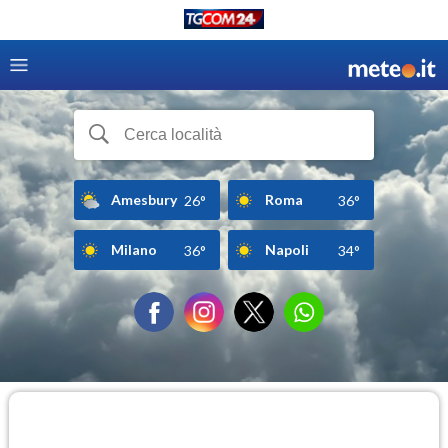
Amesbury
Roma
26°
36°
Milano
Napoli
36°
34°