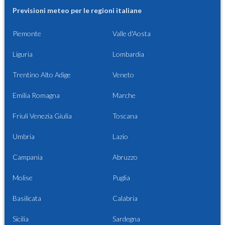
Previsioni meteo per le regioni italiane
Piemonte
Valle d'Aosta
Liguria
Lombardia
Trentino Alto Adige
Veneto
Emilia Romagna
Marche
Friuli Venezia Giulia
Toscana
Umbria
Lazio
Campania
Abruzzo
Molise
Puglia
Basilicata
Calabria
Sicilia
Sardegna