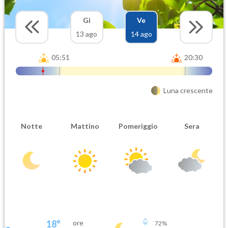
Gi
Ve
13 ago
14 ago
05:51
20:30
Luna crescente
Notte
Mattino
Pomeriggio
Sera
18
°
ore
72
%