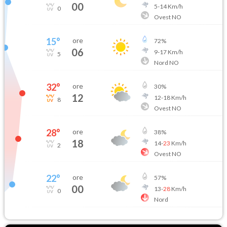
00
5
-
14
Km/h
0
Ovest NO
15
°
ore
72
%
06
9
-
17
Km/h
5
Nord NO
32
°
ore
30
%
12
12
-
18
Km/h
8
Ovest NO
28
°
ore
38
%
18
14
-
23
Km/h
2
Ovest NO
22
°
ore
57
%
00
13
-
28
Km/h
0
Nord