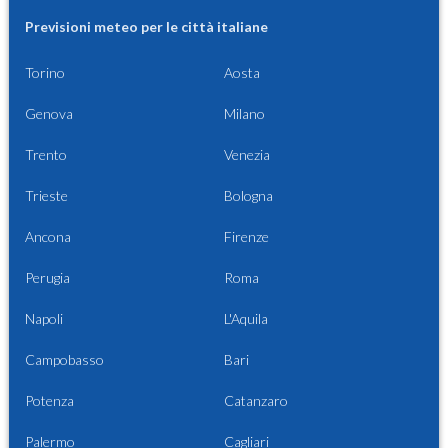
Previsioni meteo per le città italiane
Torino
Aosta
Genova
Milano
Trento
Venezia
Trieste
Bologna
Ancona
Firenze
Perugia
Roma
Napoli
L'Aquila
Campobasso
Bari
Potenza
Catanzaro
Palermo
Cagliari