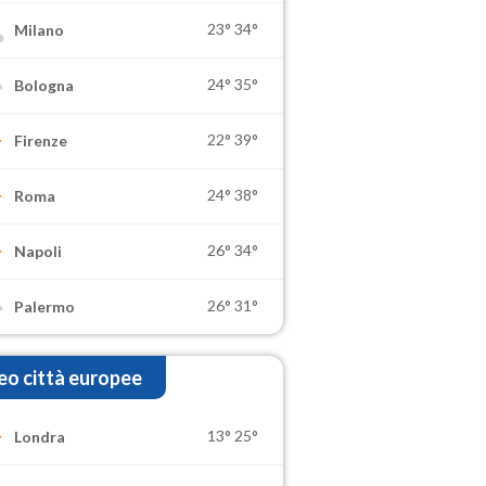
23°
34°
Milano
24°
35°
Bologna
22°
39°
Firenze
24°
38°
Roma
26°
34°
Napoli
26°
31°
Palermo
o città europee
13°
25°
Londra