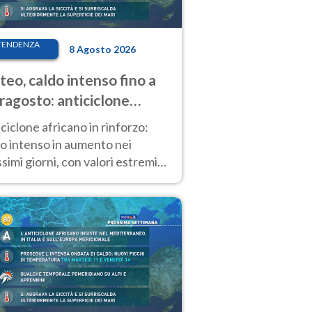
TENDENZA
8 Agosto 2026
eo, caldo intenso fino a
ragosto: anticiclone
icano ancora
ciclone africano in rinforzo:
tagonista
o intenso in aumento nei
simi giorni, con valori estremi
so Ferragosto su gran parte
alia