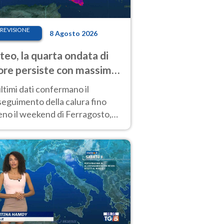
REVISIONE
8 Agosto 2026
eo, la quarta ondata di
ore persiste con massime
pre molto elevate
ultimi dati confermano il
eguimento della calura fino
eno il weekend di Ferragosto,
 tendenza a una nuova
nsificazione prossima
timana