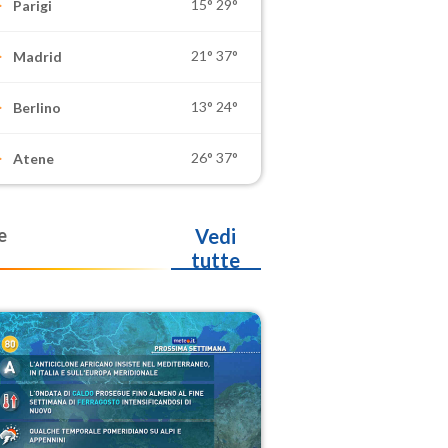
15°
29°
Parigi
21°
37°
Madrid
13°
24°
Berlino
26°
37°
Atene
e
Vedi
tutte