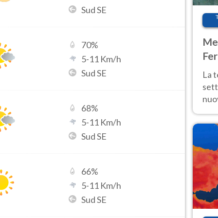
Sud SE
Met
70
%
Fer
5
-
11
Km/h
int
Sud SE
La 
sett
nuov
68
%
11 e
5
-
11
Km/h
anc
Sud SE
66
%
5
-
11
Km/h
Sud SE