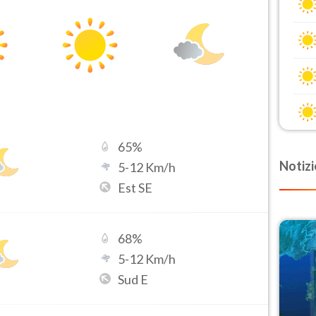
65
%
Notizi
5
-
12
Km/h
Est SE
68
%
5
-
12
Km/h
Sud E