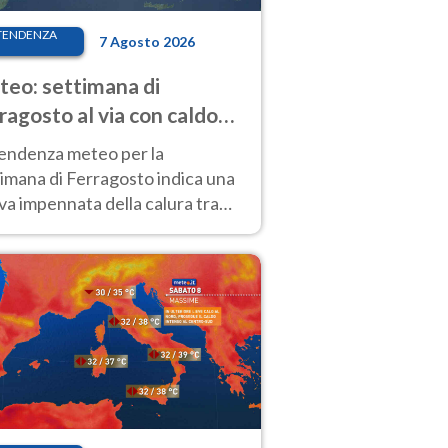
TENDENZA
7 Agosto 2026
eo: settimana di
ragosto al via con caldo
enso e qualche temporale
tendenza meteo per la
imana di Ferragosto indica una
a impennata della calura tra
 14 agosto, con nuovi rialzi
he al Nord.