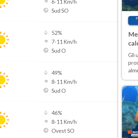
6
-
11
Km/h
Sud SO
P
52
%
Met
7
-
11
Km/h
cal
Sud O
sem
Gli 
pros
alm
49
%
con
8
-
11
Km/h
inte
Sud O
set
46
%
8
-
11
Km/h
Ovest SO