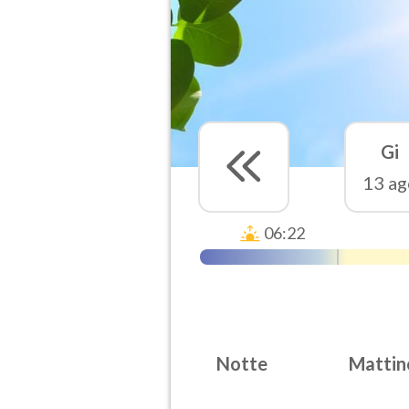
Gi
13 ag
06:22
Notte
Mattin