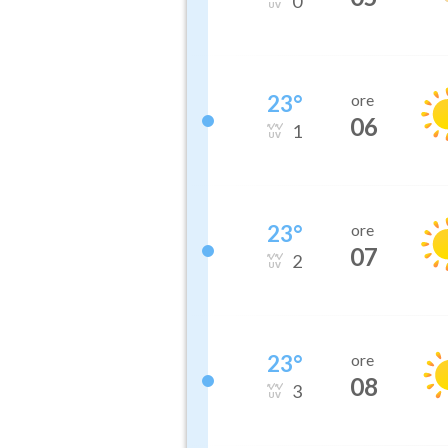
0
23
°
ore
06
1
23
°
ore
07
2
23
°
ore
08
3