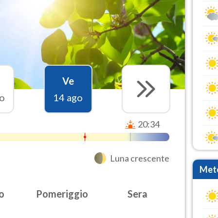
Ve
o
14 ago
20:34
Luna crescente
Mete
o
Pomeriggio
Sera