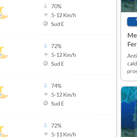
70
%
5
-
12
Km/h
Sud E
Met
Fer
72
%
afr
5
-
12
Km/h
Anti
pro
cald
Sud E
pros
ver
74
%
d’It
5
-
12
Km/h
Sud E
72
%
5
-
11
Km/h