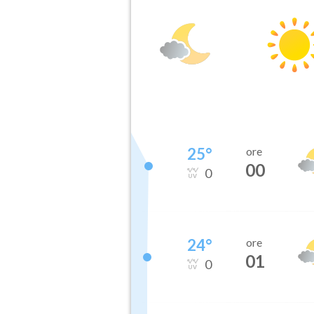
25
°
ore
00
0
24
°
ore
01
0