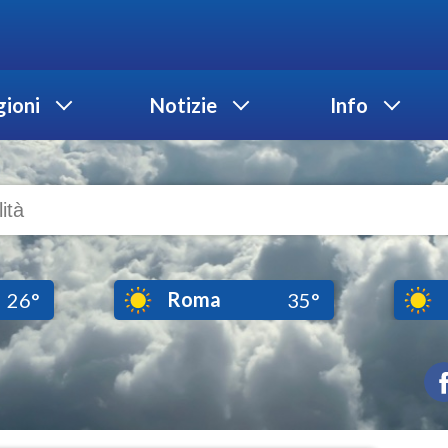
ioni
Notizie
Info
Roma
26°
35°