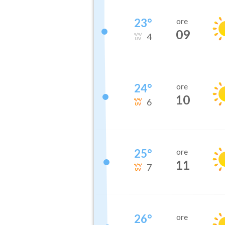
23
°
ore
09
4
24
°
ore
10
6
25
°
ore
11
7
26
°
ore