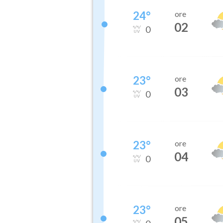
24
°
ore
02
0
23
°
ore
03
0
23
°
ore
04
0
23
°
ore
05