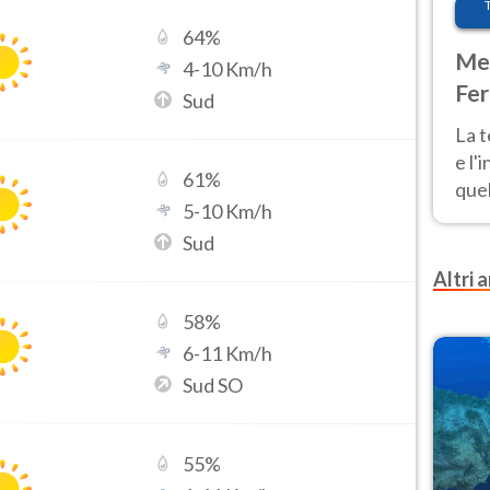
64
%
Met
4
-
10
Km/h
Fer
Sud
pau
La 
e l'
61
%
quel
5
-
10
Km/h
Fer
Sud
tem
Altri a
58
%
6
-
11
Km/h
Sud SO
55
%