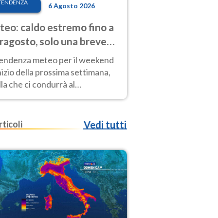
TENDENZA
6 Agosto 2026
eo: caldo estremo fino a
ragosto, solo una breve
sa. Ecco dove
tendenza meteo per il weekend
inizio della prossima settimana,
la che ci condurrà al
ragosto, vede ancora
perature molto elevate
rticoli
Vedi tutti