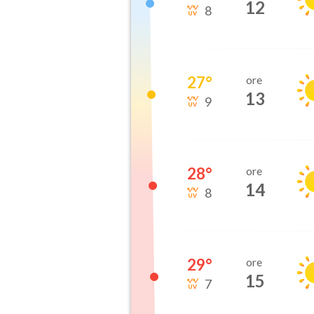
12
8
27
°
ore
13
9
28
°
ore
14
8
29
°
ore
15
7