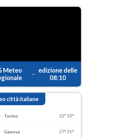
G Meteo
edizione delle
-
gionale
08:10
o città italiane
22°
33°
Torino
27°
31°
Genova