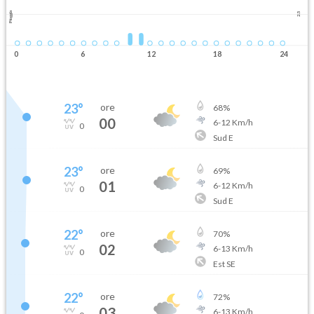
Pioggia
2.5
0
6
12
18
24
23
°
ore
68
%
00
6
-
12
Km/h
0
Sud E
23
°
ore
69
%
01
6
-
12
Km/h
0
Sud E
22
°
ore
70
%
02
6
-
13
Km/h
0
Est SE
22
°
ore
72
%
03
6
-
13
Km/h