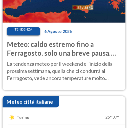
TENDENZA
6 Agosto 2026
Meteo: caldo estremo fino a
Ferragosto, solo una breve pausa.
Ecco dove
La tendenza meteo per il weekend e l'inizio della
prossima settimana, quella che ci condurrà al
Ferragosto, vede ancora temperature molto
elevate
Meteo città italiane
25°
37°
Torino