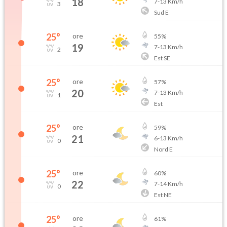
18
7
-
13
Km/h
3
Sud E
25
°
ore
55
%
19
7
-
13
Km/h
2
Est SE
25
°
ore
57
%
20
7
-
13
Km/h
1
Est
25
°
ore
59
%
21
6
-
13
Km/h
0
Nord E
25
°
ore
60
%
22
7
-
14
Km/h
0
Est NE
25
°
ore
61
%