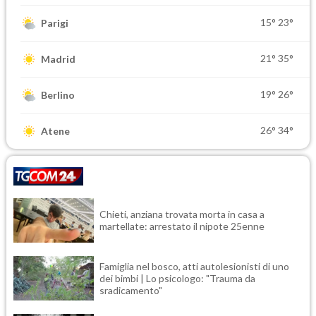
15°
23°
Parigi
21°
35°
Madrid
19°
26°
Berlino
26°
34°
Atene
Chieti, anziana trovata morta in casa a
martellate: arrestato il nipote 25enne
Famiglia nel bosco, atti autolesionisti di uno
dei bimbi | Lo psicologo: "Trauma da
sradicamento"