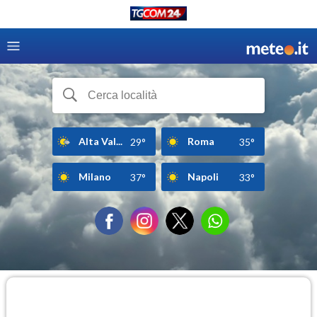
Alta Val...
Roma
29°
35°
Milano
Napoli
37°
33°