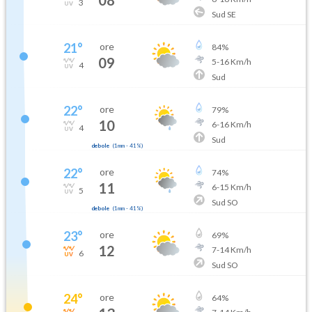
3
Sud SE
21
°
ore
84
%
09
5
-
16
Km/h
4
Sud
22
°
ore
79
%
10
6
-
16
Km/h
4
Sud
debole
(
1mm
-
41
%)
22
°
ore
74
%
11
6
-
15
Km/h
5
Sud SO
debole
(
1mm
-
41
%)
23
°
ore
69
%
12
7
-
14
Km/h
6
Sud SO
24
°
ore
64
%