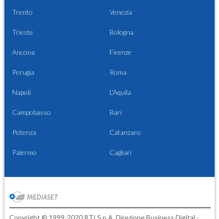
Trento
Venezia
Trieste
Bologna
Ancona
Firenze
Perugia
Roma
Napoli
L'Aquila
Campobasso
Bari
Potenza
Catanzaro
Palermo
Cagliari
Copyright © 1999-2020 RTI S.p.A. Direzione Business Digital -