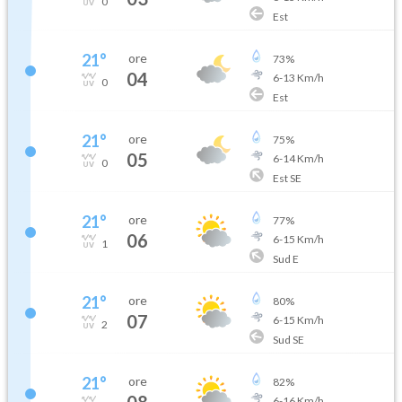
0
Est
21
°
ore
73
%
04
6
-
13
Km/h
0
Est
21
°
ore
75
%
05
6
-
14
Km/h
0
Est SE
21
°
ore
77
%
06
6
-
15
Km/h
1
Sud E
21
°
ore
80
%
07
6
-
15
Km/h
2
Sud SE
21
°
ore
82
%
08
6
-
16
Km/h