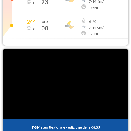
23
7
-
14
Km/h
0
Est NE
24
°
ore
61
%
00
7
-
14
Km/h
0
Est NE
TG Meteo Regionale
-
edizione delle 08:35