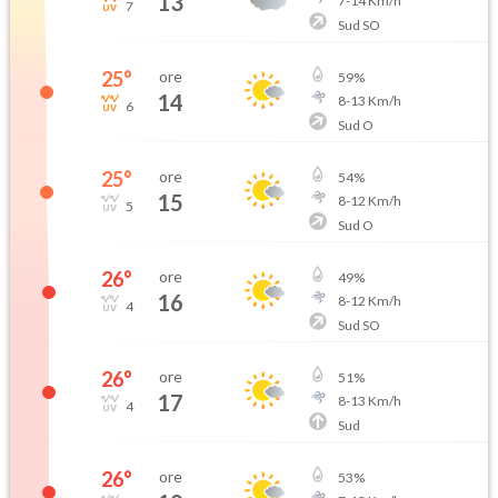
13
7
-
14
Km/h
7
Sud SO
25
°
ore
59
%
14
8
-
13
Km/h
6
Sud O
25
°
ore
54
%
15
8
-
12
Km/h
5
Sud O
26
°
ore
49
%
16
8
-
12
Km/h
4
Sud SO
26
°
ore
51
%
17
8
-
13
Km/h
4
Sud
26
°
ore
53
%