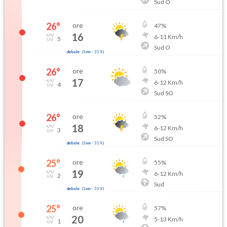
Sud O
26
°
ore
47
%
16
6
-
11
Km/h
5
Sud O
debole
(
1mm
-
31
%)
26
°
ore
50
%
17
6
-
12
Km/h
4
Sud SO
26
°
ore
52
%
18
6
-
12
Km/h
3
Sud SO
debole
(
1mm
-
31
%)
25
°
ore
55
%
19
6
-
12
Km/h
2
Sud
debole
(
1mm
-
31
%)
25
°
ore
57
%
20
5
-
13
Km/h
1