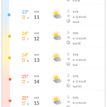
Est SE
23
°
ore
61
%
11
6
-
12
Km/h
6
Sud E
24
°
ore
58
%
12
6
-
11
Km/h
7
Sud SE
24
°
ore
55
%
13
6
-
11
Km/h
8
Sud
25
°
ore
52
%
14
6
-
11
Km/h
7
Sud SO
25
°
ore
50
%
15
6
-
11
Km/h
6