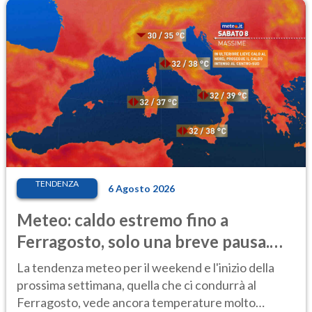
TENDENZA
6 Agosto 2026
Meteo: caldo estremo fino a
Ferragosto, solo una breve pausa.
Ecco dove
La tendenza meteo per il weekend e l'inizio della
prossima settimana, quella che ci condurrà al
Ferragosto, vede ancora temperature molto