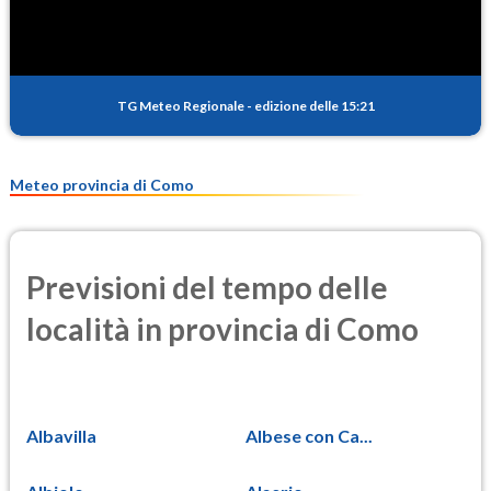
0.4
(Anidride solforosa)
PM10
15.5
(Materia particolata)
TG Meteo Regionale
-
edizione delle 15:21
PM25
11.2
(Materia particolata)
Meteo provincia di Como
Previsioni del tempo delle
località in provincia di Como
Albavilla
Albese con Ca...