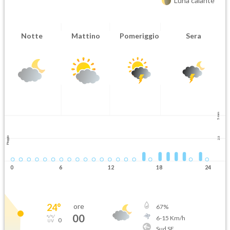
Luna calante
Notte
Mattino
Pomeriggio
Sera
5 mm
Pioggia
2.5
0
6
12
18
24
24
°
ore
67
%
00
6
-
15
Km/h
0
Sud SE