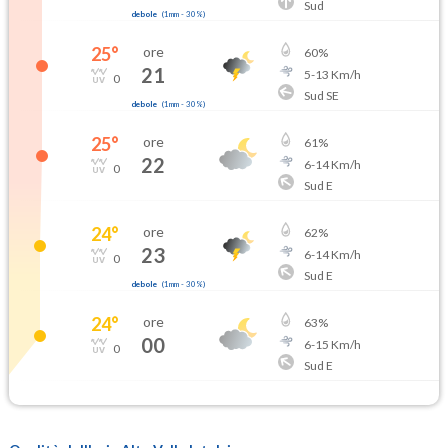
Sud
debole
(
1mm
-
30
%)
25
°
ore
60
%
21
5
-
13
Km/h
0
Sud SE
debole
(
1mm
-
30
%)
25
°
ore
61
%
22
6
-
14
Km/h
0
Sud E
24
°
ore
62
%
23
6
-
14
Km/h
0
Sud E
debole
(
1mm
-
30
%)
24
°
ore
63
%
00
6
-
15
Km/h
0
Sud E