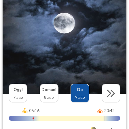
Oggi
Domani
Do
7 ago
8 ago
9 ago
06:16
20:42