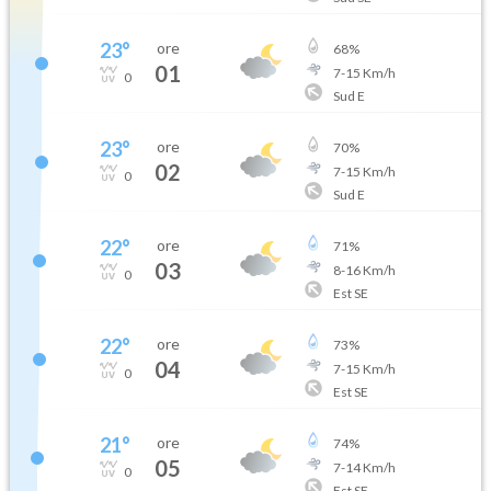
23
°
ore
68
%
01
7
-
15
Km/h
0
Sud E
23
°
ore
70
%
02
7
-
15
Km/h
0
Sud E
22
°
ore
71
%
03
8
-
16
Km/h
0
Est SE
22
°
ore
73
%
04
7
-
15
Km/h
0
Est SE
21
°
ore
74
%
05
7
-
14
Km/h
0
Est SE