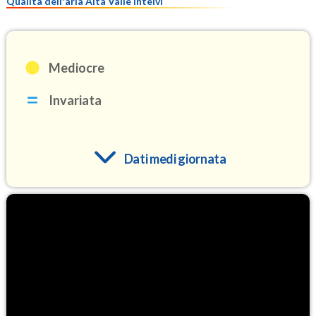
Qualità dell'aria Alta Valle Intelvi
Mediocre
Invariata
Dati medi giornata
O3
99.7
(Ozono)
NO2
2.5
(Diossido di azoto)
SO2