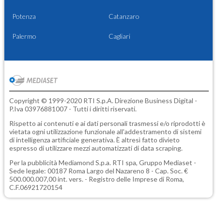
Potenza
Catanzaro
Palermo
Cagliari
Copyright © 1999-2020 RTI S.p.A. Direzione Business Digital -
P.Iva 03976881007 - Tutti i diritti riservati.
Rispetto ai contenuti e ai dati personali trasmessi e/o riprodotti è
vietata ogni utilizzazione funzionale all'addestramento di sistemi
di intelligenza artificiale generativa. È altresì fatto divieto
espresso di utilizzare mezzi automatizzati di data scraping.
Per la pubblicità
Mediamond S.p.a.
RTI spa, Gruppo Mediaset -
Sede legale: 00187 Roma Largo del Nazareno 8 - Cap. Soc. €
500.000.007,00 int. vers. - Registro delle Imprese di Roma,
C.F.06921720154