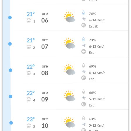
21
°
ore
76
%
06
6
-
14
Km/h
1
Est SE
21
°
ore
73
%
07
6
-
13
Km/h
2
Est
22
°
ore
69
%
08
6
-
13
Km/h
3
Est
22
°
ore
66
%
09
5
-
12
Km/h
4
Est
23
°
ore
63
%
10
5
-
12
Km/h
5