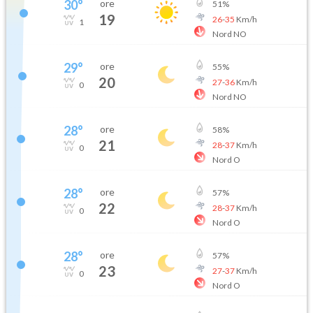
30
°
ore
51
%
19
26
-
35
Km/h
1
Nord NO
29
°
ore
55
%
20
27
-
36
Km/h
0
Nord NO
28
°
ore
58
%
21
28
-
37
Km/h
0
Nord O
28
°
ore
57
%
22
28
-
37
Km/h
0
Nord O
28
°
ore
57
%
23
27
-
37
Km/h
0
Nord O