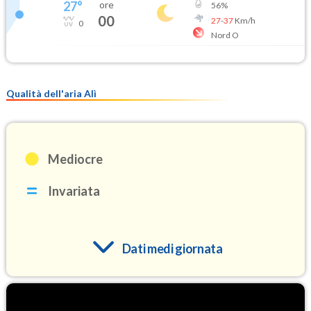
27
°
ore
56
%
00
27
-
37
Km/h
0
Nord O
Qualità dell'aria Alì
Mediocre
Invariata
Dati medi giornata
O3