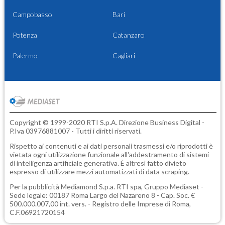
Campobasso
Bari
Potenza
Catanzaro
Palermo
Cagliari
Copyright © 1999-2020 RTI S.p.A. Direzione Business Digital -
P.Iva 03976881007 - Tutti i diritti riservati.
Rispetto ai contenuti e ai dati personali trasmessi e/o riprodotti è
vietata ogni utilizzazione funzionale all'addestramento di sistemi
di intelligenza artificiale generativa. È altresì fatto divieto
espresso di utilizzare mezzi automatizzati di data scraping.
Per la pubblicità
Mediamond S.p.a.
RTI spa, Gruppo Mediaset -
Sede legale: 00187 Roma Largo del Nazareno 8 - Cap. Soc. €
500.000.007,00 int. vers. - Registro delle Imprese di Roma,
C.F.06921720154