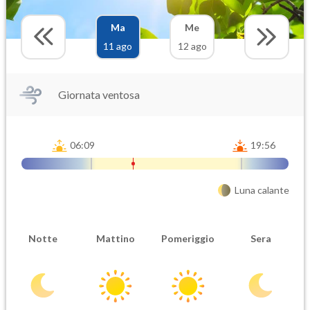
Ma
Me
11 ago
12 ago
Giornata ventosa
06:09
19:56
Luna calante
Notte
Mattino
Pomeriggio
Sera