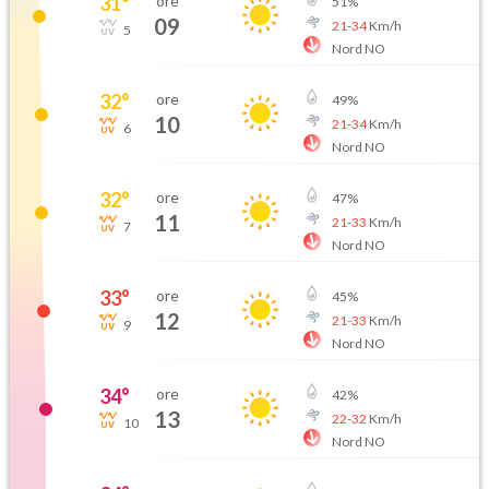
31
°
ore
51
%
09
21
-
34
Km/h
5
Nord NO
32
°
ore
49
%
10
21
-
34
Km/h
6
Nord NO
32
°
ore
47
%
11
21
-
33
Km/h
7
Nord NO
33
°
ore
45
%
12
21
-
33
Km/h
9
Nord NO
34
°
ore
42
%
13
22
-
32
Km/h
10
Nord NO