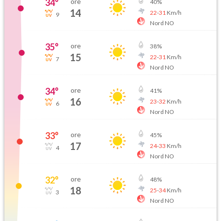
34
°
ore
40
%
14
22
-
31
Km/h
9
Nord NO
35
°
ore
38
%
15
22
-
31
Km/h
7
Nord NO
34
°
ore
41
%
16
23
-
32
Km/h
6
Nord NO
33
°
ore
45
%
17
24
-
33
Km/h
4
Nord NO
32
°
ore
48
%
18
25
-
34
Km/h
3
Nord NO