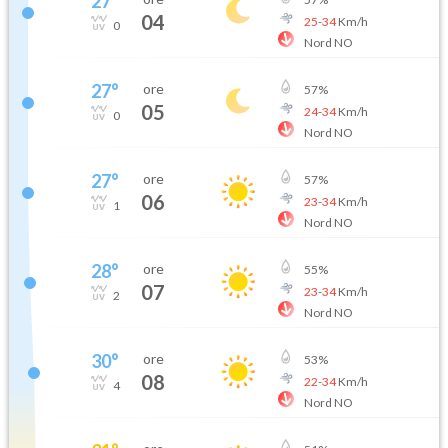
27
°
04
25
-
34
Km/h
0
Nord NO
27
°
ore
57
%
05
24
-
34
Km/h
0
Nord NO
27
°
ore
57
%
06
23
-
34
Km/h
1
Nord NO
28
°
ore
55
%
07
23
-
34
Km/h
2
Nord NO
30
°
ore
53
%
08
22
-
34
Km/h
4
Nord NO