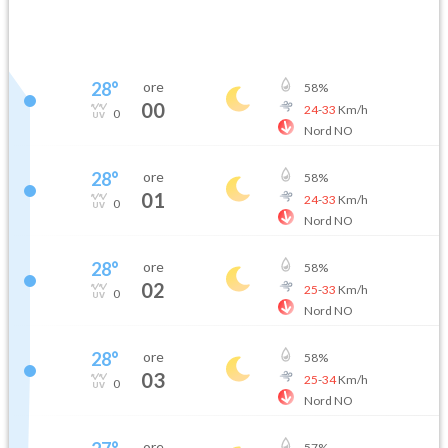
28
°
ore
58
%
00
24
-
33
Km/h
0
Nord NO
28
°
ore
58
%
01
24
-
33
Km/h
0
Nord NO
28
°
ore
58
%
02
25
-
33
Km/h
0
Nord NO
28
°
ore
58
%
03
25
-
34
Km/h
0
Nord NO
ore
57
%