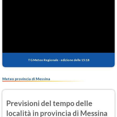
98.7
(Ozono)
NO2
2.3
(Diossido di azoto)
SO2
1.4
(Anidride solforosa)
PM10
18.6
(Materia particolata)
TG Meteo Regionale
-
edizione delle 15:18
PM25
12.9
(Materia particolata)
Meteo provincia di Messina
Previsioni del tempo delle
località in provincia di Messina