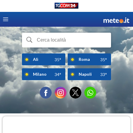
Alì
Roma
35°
35°
Milano
Napoli
34°
33°