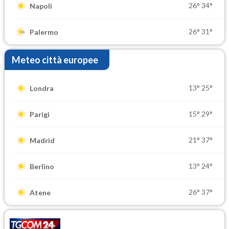
26°
34°
Napoli
26°
31°
Palermo
Meteo città europee
13°
25°
Londra
15°
29°
Parigi
21°
37°
Madrid
13°
24°
Berlino
26°
37°
Atene