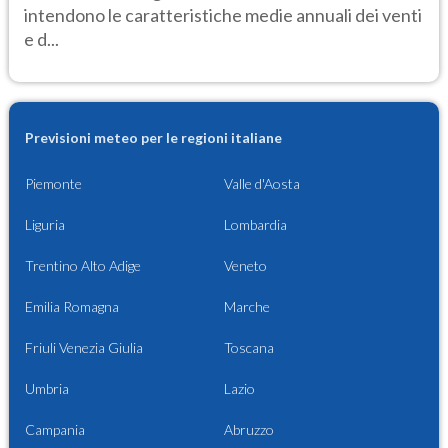
intendono le caratteristiche medie annuali dei venti
e d...
Previsioni meteo per le regioni italiane
Piemonte
Valle d'Aosta
Liguria
Lombardia
Trentino Alto Adige
Veneto
Emilia Romagna
Marche
Friuli Venezia Giulia
Toscana
Umbria
Lazio
Campania
Abruzzo