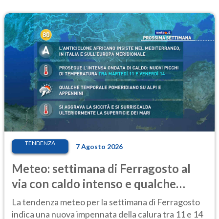
TENDENZA
7 Agosto 2026
Meteo: settimana di Ferragosto al
via con caldo intenso e qualche
temporale
La tendenza meteo per la settimana di Ferragosto
indica una nuova impennata della calura tra 11 e 14