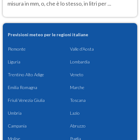
misura in mm, o, che è lo stesso, in litri per ...
Previsioni meteo per le regioni italiane
Piemonte
Valle d'Aosta
Liguria
Lombardia
Trentino Alto Adige
Veneto
Emilia Romagna
Marche
Friuli Venezia Giulia
Toscana
Umbria
Lazio
Campania
Abruzzo
Molise
Puglia