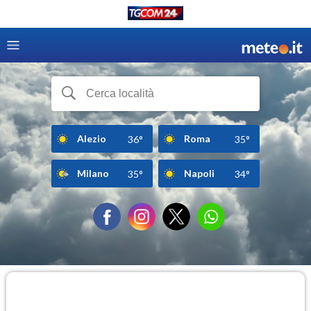
Alezio
Roma
36°
35°
Milano
Napoli
35°
34°