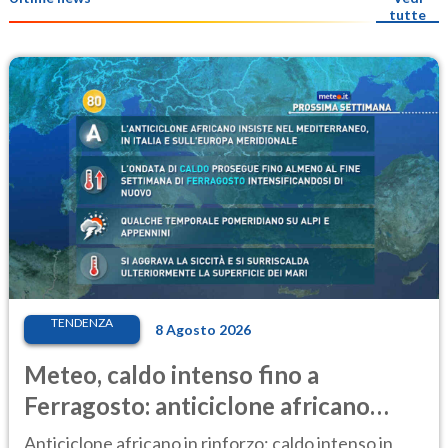
tutte
TENDENZA
8 Agosto 2026
Meteo, caldo intenso fino a
Ferragosto: anticiclone africano
ancora protagonista
Anticiclone africano in rinforzo: caldo intenso in