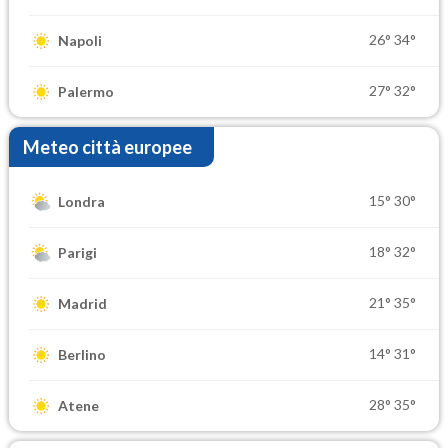
26°
34°
Napoli
27°
32°
Palermo
Meteo città europee
15°
30°
Londra
18°
32°
Parigi
21°
35°
Madrid
14°
31°
Berlino
28°
35°
Atene