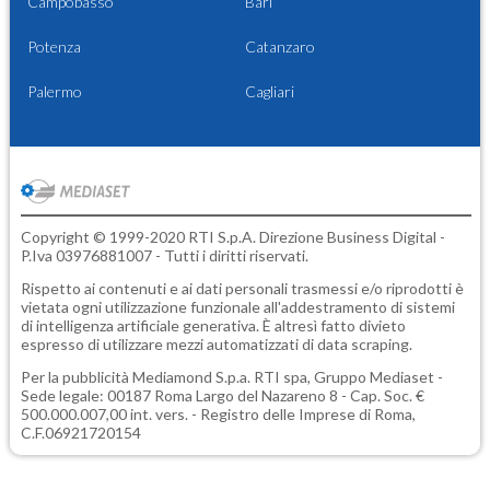
Campobasso
Bari
Potenza
Catanzaro
Palermo
Cagliari
Copyright © 1999-2020 RTI S.p.A. Direzione Business Digital -
P.Iva 03976881007 - Tutti i diritti riservati.
Rispetto ai contenuti e ai dati personali trasmessi e/o riprodotti è
vietata ogni utilizzazione funzionale all'addestramento di sistemi
di intelligenza artificiale generativa. È altresì fatto divieto
espresso di utilizzare mezzi automatizzati di data scraping.
Per la pubblicità
Mediamond S.p.a.
RTI spa, Gruppo Mediaset -
Sede legale: 00187 Roma Largo del Nazareno 8 - Cap. Soc. €
500.000.007,00 int. vers. - Registro delle Imprese di Roma,
C.F.06921720154