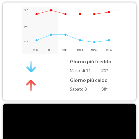
38°
29°
21°
ven 7
ieri
oggi
domani
mar 11
mer 12
Giorno più freddo
Martedì 11
21°
Giorno più caldo
Sabato 8
38°