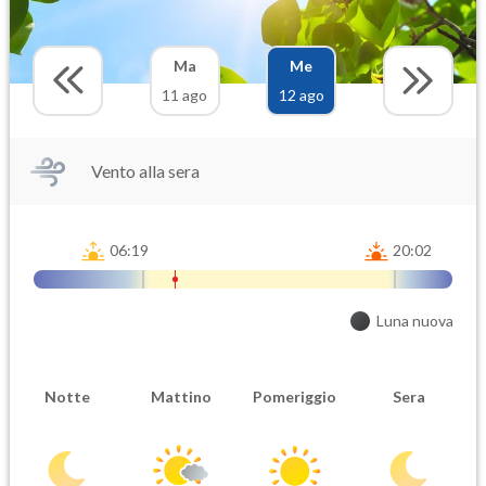
Ma
Me
11 ago
12 ago
Vento alla sera
06:19
20:02
Luna nuova
Notte
Mattino
Pomeriggio
Sera