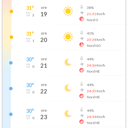
31
°
ore
38
%
19
21
-
31
Km/h
2
Nord O
31
°
ore
41
%
20
23
-
34
Km/h
1
Nord NO
30
°
ore
44
%
21
24
-
36
Km/h
0
Nord NE
30
°
ore
44
%
22
24
-
35
Km/h
0
Nord NE
30
°
ore
44
%
23
24
-
34
Km/h
0
Nord NE