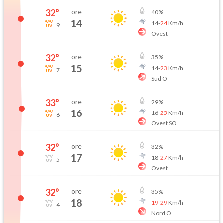
32
°
ore
40
%
14
14
-
24
Km/h
9
Ovest
32
°
ore
35
%
15
14
-
23
Km/h
7
Sud O
33
°
ore
29
%
16
16
-
25
Km/h
6
Ovest SO
32
°
ore
32
%
17
18
-
27
Km/h
5
Ovest
32
°
ore
35
%
18
19
-
29
Km/h
4
Nord O