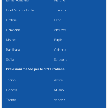
Emilia Romagna
Marche
Friuli Venezia Giulia
Toscana
Umbria
Lazio
Campania
Abruzzo
Molise
Puglia
Basilicata
Calabria
Sicilia
Sardegna
Previsioni meteo per le città italiane
Torino
Aosta
Genova
Milano
Trento
Venezia