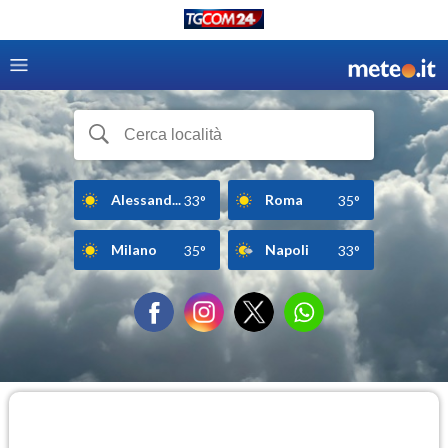
Alessand...
Roma
33°
35°
Milano
Napoli
35°
33°