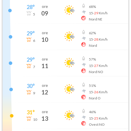
28
°
ore
68
%
09
15
-
29
Km/h
5
Nord NE
29
°
ore
62
%
10
15
-
28
Km/h
6
Nord
29
°
ore
57
%
11
15
-
27
Km/h
7
Nord NO
30
°
ore
51
%
12
15
-
26
Km/h
9
Nord O
31
°
ore
46
%
13
15
-
25
Km/h
10
Ovest NO