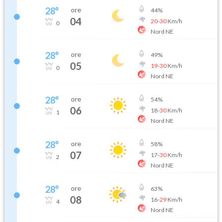
28
°
ore
44
%
04
20
-
30
Km/h
0
Nord NE
28
°
ore
49
%
05
19
-
30
Km/h
0
Nord NE
28
°
ore
54
%
06
18
-
30
Km/h
1
Nord NE
28
°
ore
58
%
07
17
-
30
Km/h
2
Nord NE
28
°
ore
63
%
08
16
-
29
Km/h
4
Nord NE