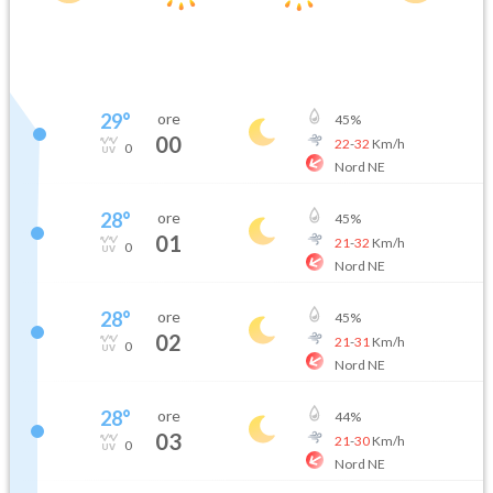
29
°
ore
45
%
00
22
-
32
Km/h
0
Nord NE
28
°
ore
45
%
01
21
-
32
Km/h
0
Nord NE
28
°
ore
45
%
02
21
-
31
Km/h
0
Nord NE
28
°
ore
44
%
03
21
-
30
Km/h
0
Nord NE