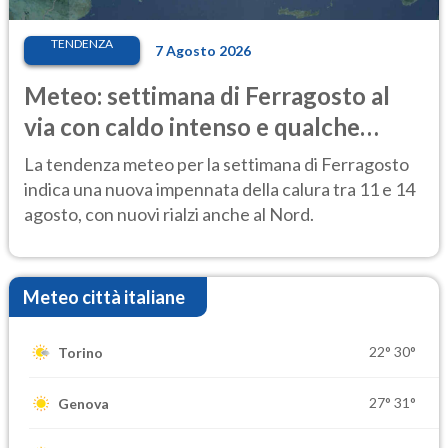
TENDENZA
7 Agosto 2026
Meteo: settimana di Ferragosto al
via con caldo intenso e qualche
temporale
La tendenza meteo per la settimana di Ferragosto
indica una nuova impennata della calura tra 11 e 14
agosto, con nuovi rialzi anche al Nord.
Meteo città italiane
22°
30°
Torino
27°
31°
Genova