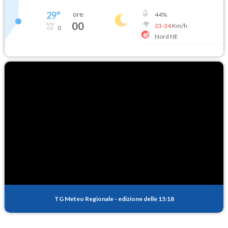
29
°
ore
44
%
00
23
-
34
Km/h
0
Nord NE
TG Meteo Regionale
-
edizione delle 15:18