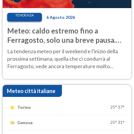
TENDENZA
6 Agosto 2026
Meteo: caldo estremo fino a
Ferragosto, solo una breve pausa.
Ecco dove
La tendenza meteo per il weekend e l'inizio della
prossima settimana, quella che ci condurrà al
Ferragosto, vede ancora temperature molto
elevate
Meteo città italiane
25°
37°
Torino
25°
31°
Genova