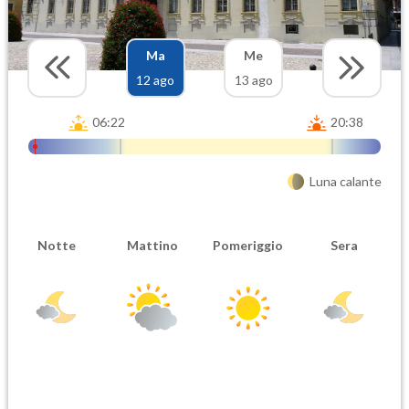
Ma
Me
12 ago
13 ago
06:22
20:38
Luna calante
Notte
Mattino
Pomeriggio
Sera