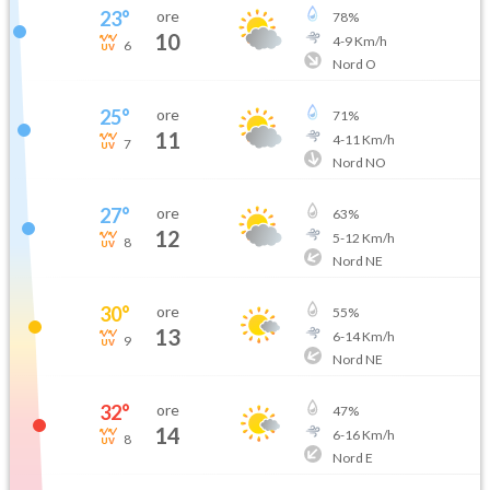
23
°
ore
78
%
10
4
-
9
Km/h
6
Nord O
25
°
ore
71
%
11
4
-
11
Km/h
7
Nord NO
27
°
ore
63
%
12
5
-
12
Km/h
8
Nord NE
30
°
ore
55
%
13
6
-
14
Km/h
9
Nord NE
32
°
ore
47
%
14
6
-
16
Km/h
8
Nord E