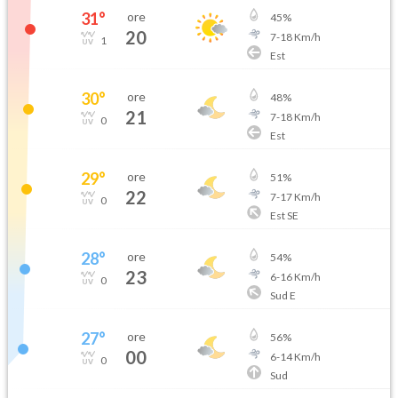
31
°
ore
45
%
20
7
-
18
Km/h
1
Est
30
°
ore
48
%
21
7
-
18
Km/h
0
Est
29
°
ore
51
%
22
7
-
17
Km/h
0
Est SE
28
°
ore
54
%
23
6
-
16
Km/h
0
Sud E
27
°
ore
56
%
00
6
-
14
Km/h
0
Sud