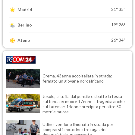
21°
35°
Madrid
19°
26°
Berlino
26°
34°
Atene
Crema, 43enne accoltellata in strada:
fermato un giovane nordafricano
Jesolo, si tuffa dal pontile e sbatte la testa
sul fondale: muore 17enne | Tragedia anche
sul Latemar: 14enne precipita per oltre 50
metri e muore
Udine, vendono limonata in strada per
comprarsi il motorino: tre ragazzini
denunciati da un passante