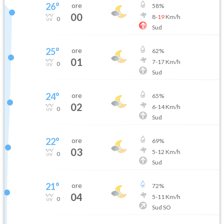
26
°
ore
58
%
00
8
-
19
Km/h
0
Sud
25
°
ore
62
%
01
7
-
17
Km/h
0
Sud
24
°
ore
65
%
02
6
-
14
Km/h
0
Sud
22
°
ore
69
%
03
5
-
12
Km/h
0
Sud
21
°
ore
72
%
04
5
-
11
Km/h
0
Sud SO