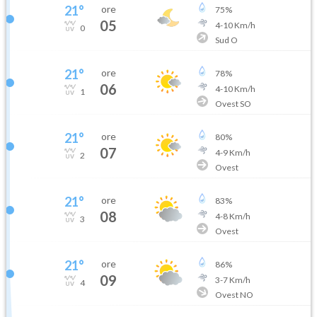
21
°
ore
75
%
05
4
-
10
Km/h
0
Sud O
21
°
ore
78
%
06
4
-
10
Km/h
1
Ovest SO
21
°
ore
80
%
07
4
-
9
Km/h
2
Ovest
21
°
ore
83
%
08
4
-
8
Km/h
3
Ovest
21
°
ore
86
%
09
3
-
7
Km/h
4
Ovest NO