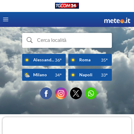
Alessand...
Roma
36°
35°
Milano
Napoli
34°
33°