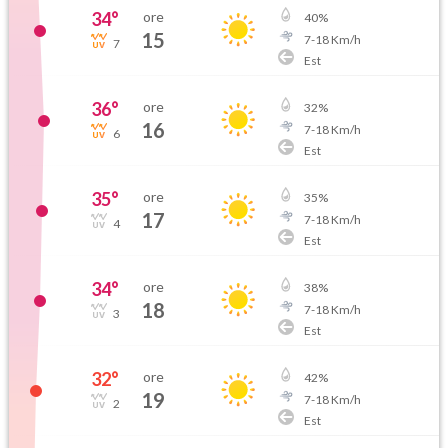
34
°
ore
40
%
15
7
-
18
Km/h
7
Est
36
°
ore
32
%
16
7
-
18
Km/h
6
Est
35
°
ore
35
%
17
7
-
18
Km/h
4
Est
34
°
ore
38
%
18
7
-
18
Km/h
3
Est
32
°
ore
42
%
19
7
-
18
Km/h
2
Est