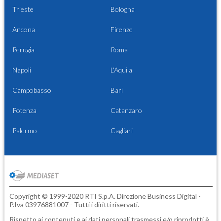
Trieste
Bologna
Ancona
Firenze
Perugia
Roma
Napoli
L'Aquila
Campobasso
Bari
Potenza
Catanzaro
Palermo
Cagliari
Copyright © 1999-2020 RTI S.p.A. Direzione Business Digital -
P.Iva 03976881007 - Tutti i diritti riservati.
Rispetto ai contenuti e ai dati personali trasmessi e/o riprodotti è