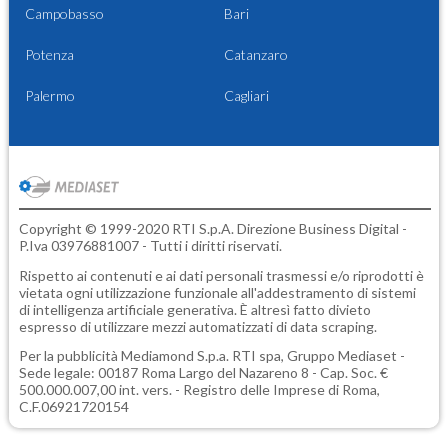
Campobasso
Bari
Potenza
Catanzaro
Palermo
Cagliari
Copyright © 1999-2020 RTI S.p.A. Direzione Business Digital -
P.Iva 03976881007 - Tutti i diritti riservati.
Rispetto ai contenuti e ai dati personali trasmessi e/o riprodotti è
vietata ogni utilizzazione funzionale all'addestramento di sistemi
di intelligenza artificiale generativa. È altresì fatto divieto
espresso di utilizzare mezzi automatizzati di data scraping.
Per la pubblicità
Mediamond S.p.a.
RTI spa, Gruppo Mediaset -
Sede legale: 00187 Roma Largo del Nazareno 8 - Cap. Soc. €
500.000.007,00 int. vers. - Registro delle Imprese di Roma,
C.F.06921720154