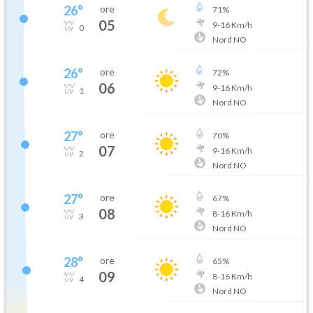
26
°
ore
71
%
05
9
-
16
Km/h
0
Nord NO
26
°
ore
72
%
06
9
-
16
Km/h
1
Nord NO
27
°
ore
70
%
07
9
-
16
Km/h
2
Nord NO
27
°
ore
67
%
08
8
-
16
Km/h
3
Nord NO
28
°
ore
65
%
09
8
-
16
Km/h
4
Nord NO