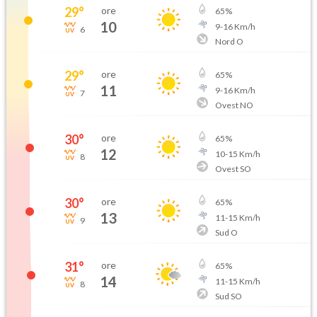
29
°
ore
65
%
10
9
-
16
Km/h
6
Nord O
29
°
ore
65
%
11
9
-
16
Km/h
7
Ovest NO
30
°
ore
65
%
12
10
-
15
Km/h
8
Ovest SO
30
°
ore
65
%
13
11
-
15
Km/h
9
Sud O
31
°
ore
65
%
14
11
-
15
Km/h
8
Sud SO