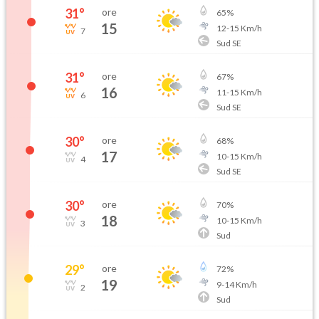
31
°
ore
65
%
15
12
-
15
Km/h
7
Sud SE
31
°
ore
67
%
16
11
-
15
Km/h
6
Sud SE
30
°
ore
68
%
17
10
-
15
Km/h
4
Sud SE
30
°
ore
70
%
18
10
-
15
Km/h
3
Sud
29
°
ore
72
%
19
9
-
14
Km/h
2
Sud