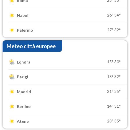
25°
35°
Roma
26°
34°
Napoli
27°
32°
Palermo
Meteo città europee
15°
30°
Londra
18°
32°
Parigi
21°
35°
Madrid
14°
31°
Berlino
28°
35°
Atene