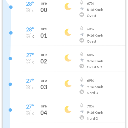
28
°
ore
67
%
00
8
-
16
Km/h
0
Ovest
28
°
ore
68
%
01
9
-
16
Km/h
0
Ovest
27
°
ore
68
%
02
9
-
16
Km/h
0
Ovest NO
27
°
ore
69
%
03
9
-
16
Km/h
0
Nord O
27
°
ore
70
%
04
9
-
16
Km/h
0
Nord O