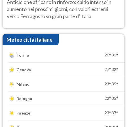
ancora protagonista
Anticiclone africano in rinforzo: caldo intenso in
aumento nei prossimi giorni, con valori estremi
verso Ferragosto su gran parte d’Italia
Meteo città italiane
26°
31°
Torino
27°
32°
Genova
23°
35°
Milano
22°
35°
Bologna
23°
37°
Firenze