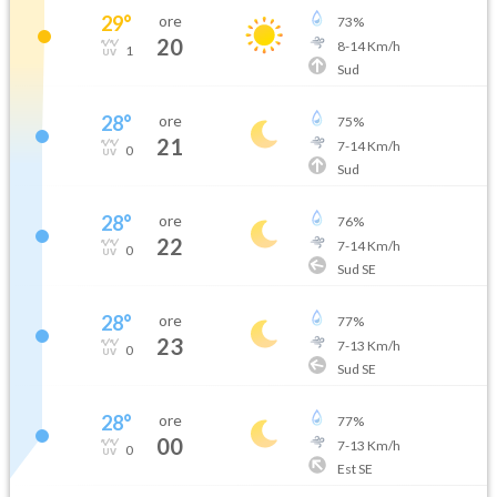
29
°
ore
73
%
20
8
-
14
Km/h
1
Sud
28
°
ore
75
%
21
7
-
14
Km/h
0
Sud
28
°
ore
76
%
22
7
-
14
Km/h
0
Sud SE
28
°
ore
77
%
23
7
-
13
Km/h
0
Sud SE
28
°
ore
77
%
00
7
-
13
Km/h
0
Est SE