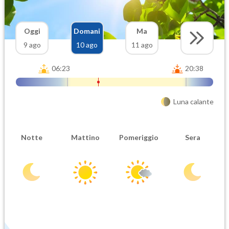
Oggi
Domani
Ma
9 ago
10 ago
11 ago
06:23
20:38
Luna calante
Notte
Mattino
Pomeriggio
Sera