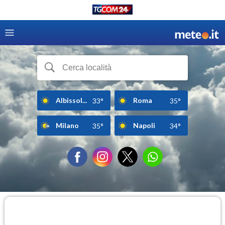
Albissol...
Roma
33°
35°
Milano
Napoli
35°
34°