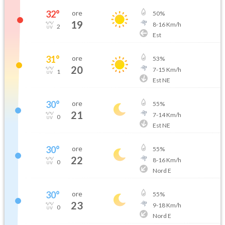
32
°
ore
50
%
19
8
-
16
Km/h
2
Est
31
°
ore
53
%
20
7
-
15
Km/h
1
Est NE
30
°
ore
55
%
21
7
-
14
Km/h
0
Est NE
30
°
ore
55
%
22
8
-
16
Km/h
0
Nord E
30
°
ore
55
%
23
9
-
18
Km/h
0
Nord E