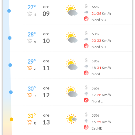
27
°
ore
66
%
09
21
-
36
Km/h
4
Nord NO
28
°
ore
63
%
10
20
-
33
Km/h
5
Nord NO
29
°
ore
59
%
11
18
-
31
Km/h
6
Nord
30
°
ore
56
%
12
17
-
28
Km/h
7
Nord E
31
°
ore
53
%
13
15
-
25
Km/h
8
Est NE