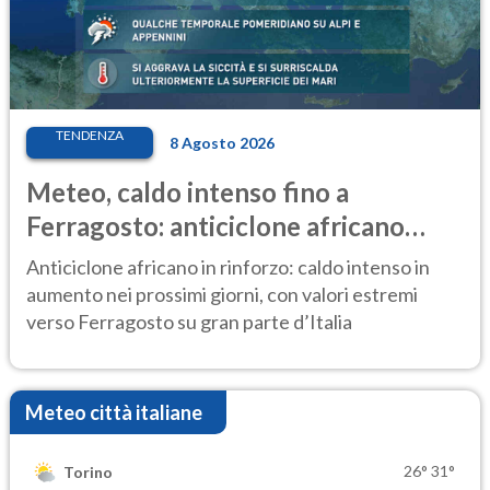
TENDENZA
8 Agosto 2026
Meteo, caldo intenso fino a
Ferragosto: anticiclone africano
ancora protagonista
Anticiclone africano in rinforzo: caldo intenso in
aumento nei prossimi giorni, con valori estremi
verso Ferragosto su gran parte d’Italia
Meteo città italiane
26°
31°
Torino