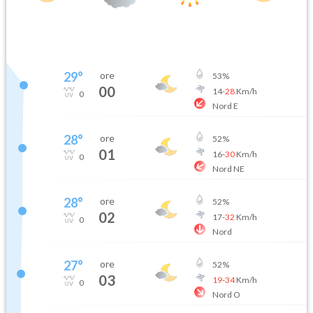
29
°
ore
53
%
00
14
-
28
Km/h
0
Nord E
28
°
ore
52
%
01
16
-
30
Km/h
0
Nord NE
28
°
ore
52
%
02
17
-
32
Km/h
0
Nord
27
°
ore
52
%
03
19
-
34
Km/h
0
Nord O