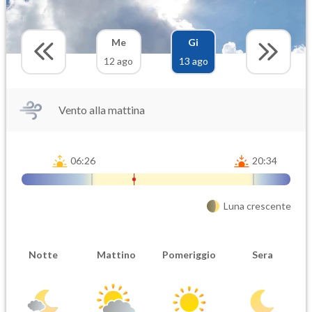
Me
Gi
12 ago
13 ago
Vento alla mattina
06:26
20:34
Luna crescente
Notte
Mattino
Pomeriggio
Sera