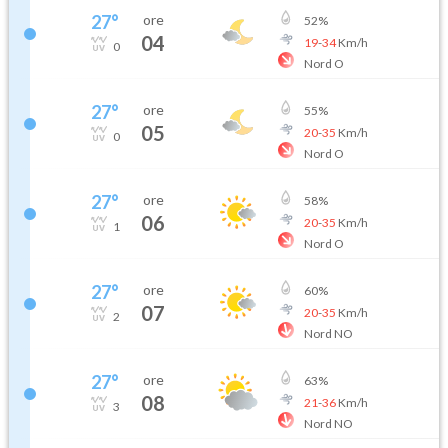
27
°
ore
52
%
04
19
-
34
Km/h
0
Nord O
27
°
ore
55
%
05
20
-
35
Km/h
0
Nord O
27
°
ore
58
%
06
20
-
35
Km/h
1
Nord O
27
°
ore
60
%
07
20
-
35
Km/h
2
Nord NO
27
°
ore
63
%
08
21
-
36
Km/h
3
Nord NO