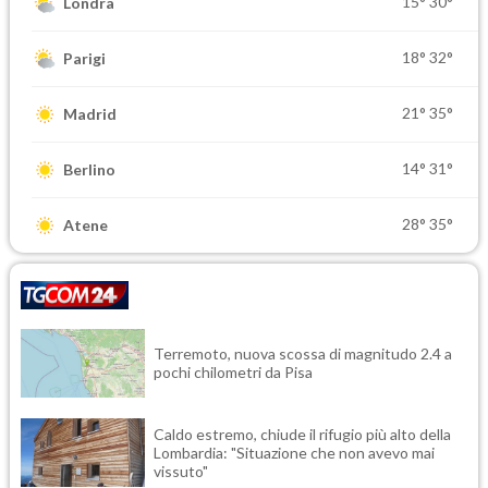
15°
30°
Londra
18°
32°
Parigi
21°
35°
Madrid
14°
31°
Berlino
28°
35°
Atene
Terremoto, nuova scossa di magnitudo 2.4 a
pochi chilometri da Pisa
Caldo estremo, chiude il rifugio più alto della
Lombardia: "Situazione che non avevo mai
vissuto"