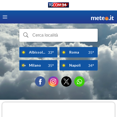
Albissol...
Roma
33°
35°
Milano
Napoli
35°
34°