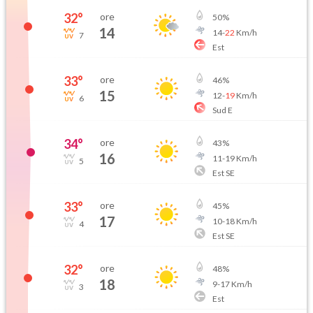
32
°
ore
50
%
14
14
-
22
Km/h
7
Est
33
°
ore
46
%
15
12
-
19
Km/h
6
Sud E
34
°
ore
43
%
16
11
-
19
Km/h
5
Est SE
33
°
ore
45
%
17
10
-
18
Km/h
4
Est SE
32
°
ore
48
%
18
9
-
17
Km/h
3
Est