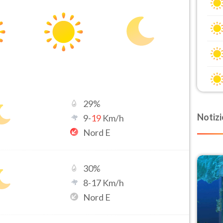
29
%
Notizi
9
-
19
Km/h
Nord E
30
%
8
-
17
Km/h
Nord E