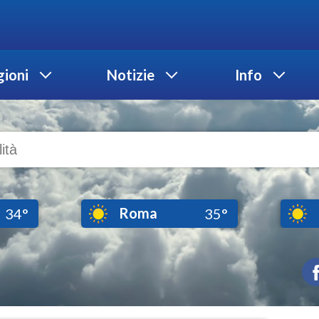
ioni
Notizie
Info
Roma
34°
35°