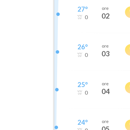
27
°
ore
02
0
26
°
ore
03
0
25
°
ore
04
0
24
°
ore
05