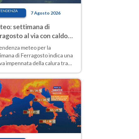
TENDENZA
7 Agosto 2026
eo: settimana di
ragosto al via con caldo
enso e qualche temporale
tendenza meteo per la
imana di Ferragosto indica una
a impennata della calura tra
 14 agosto, con nuovi rialzi
he al Nord.