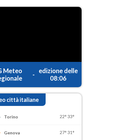
G Meteo
edizione delle
-
gionale
08:06
o città italiane
22°
33°
Torino
27°
31°
Genova