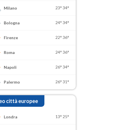
23°
34°
Milano
24°
34°
Bologna
22°
36°
Firenze
24°
36°
Roma
26°
34°
Napoli
26°
31°
Palermo
o città europee
13°
25°
Londra