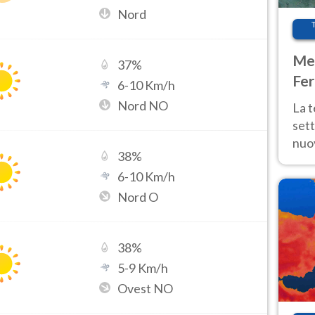
Nord
Met
37
%
Fer
6
-
10
Km/h
int
Nord NO
La 
sett
nuov
38
%
11 e
6
-
10
Km/h
anc
Nord O
38
%
5
-
9
Km/h
Ovest NO