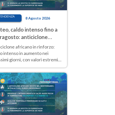
TENDENZA
8 Agosto 2026
eo, caldo intenso fino a
ragosto: anticiclone
icano ancora
ciclone africano in rinforzo:
tagonista
o intenso in aumento nei
simi giorni, con valori estremi
so Ferragosto su gran parte
alia