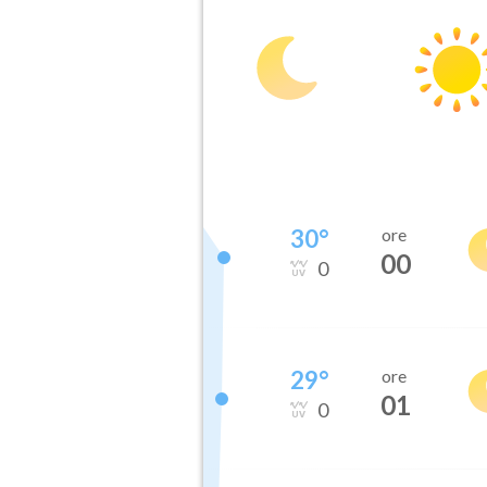
30
°
ore
00
0
29
°
ore
01
0