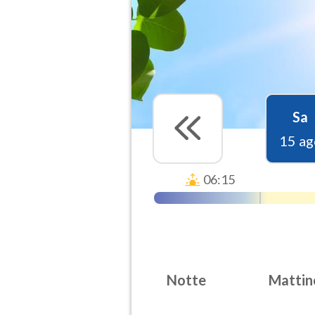
Sa
15 ag
06:15
Notte
Mattin