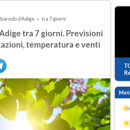
lbaredo d'Adige
tra 7 giorni
dige tra 7 giorni. Previsioni
tazioni, temperatura e venti
T
Re
Mete