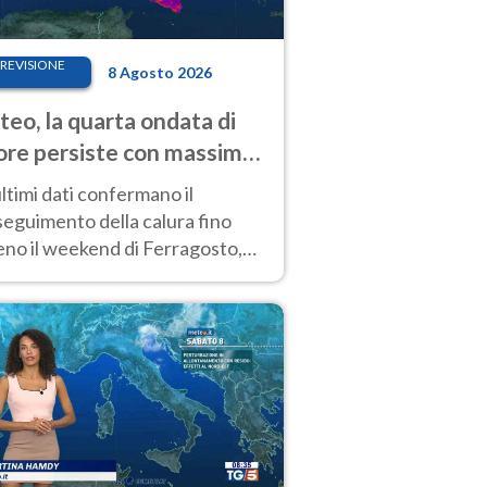
REVISIONE
8 Agosto 2026
eo, la quarta ondata di
ore persiste con massime
pre molto elevate
ultimi dati confermano il
eguimento della calura fino
eno il weekend di Ferragosto,
 tendenza a una nuova
nsificazione prossima
timana