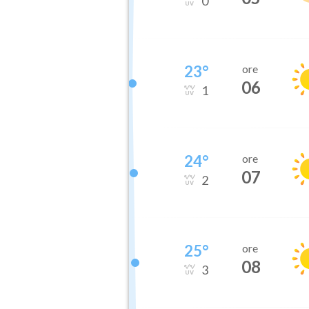
0
23
°
ore
06
1
24
°
ore
07
2
25
°
ore
08
3