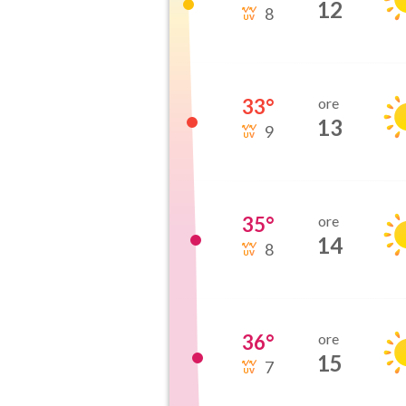
12
8
33
°
ore
13
9
35
°
ore
14
8
36
°
ore
15
7