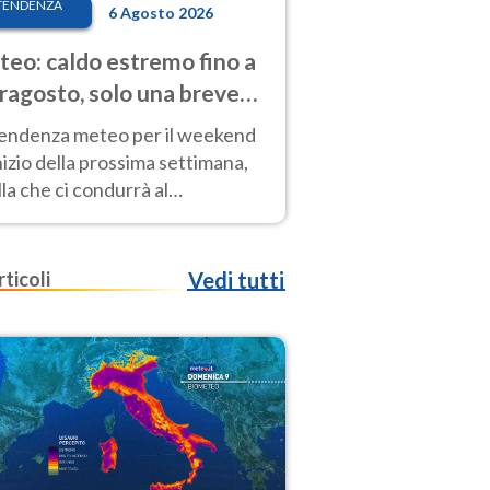
TENDENZA
6 Agosto 2026
eo: caldo estremo fino a
ragosto, solo una breve
sa. Ecco dove
tendenza meteo per il weekend
inizio della prossima settimana,
la che ci condurrà al
ragosto, vede ancora
perature molto elevate
rticoli
Vedi tutti