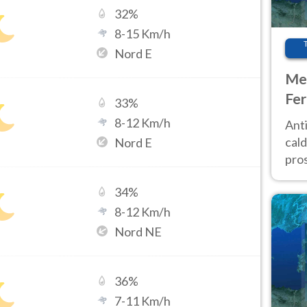
32
%
8
-
15
Km/h
Nord E
Met
Fer
33
%
afr
8
-
12
Km/h
Anti
pro
cald
Nord E
pros
ver
34
%
d’It
8
-
12
Km/h
Nord NE
36
%
7
-
11
Km/h