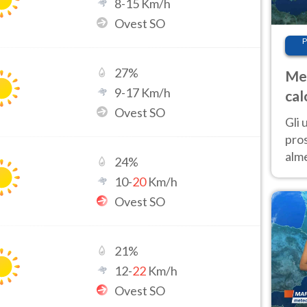
8
-
15
Km/h
Ovest SO
P
27
%
Met
9
-
17
Km/h
cal
Ovest SO
sem
Gli 
pros
alm
24
%
con
10
-
20
Km/h
inte
Ovest SO
set
21
%
12
-
22
Km/h
Ovest SO