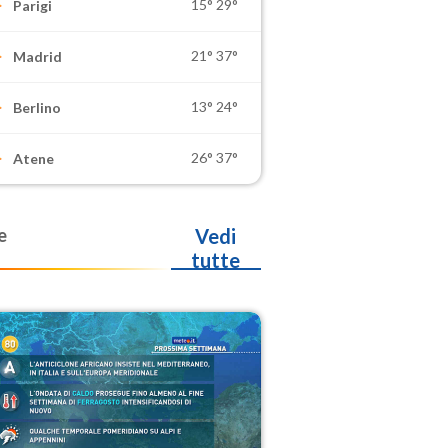
15°
29°
Parigi
21°
37°
Madrid
13°
24°
Berlino
26°
37°
Atene
e
Vedi
tutte