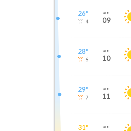
26
°
ore
09
4
28
°
ore
10
6
29
°
ore
11
7
31
°
ore