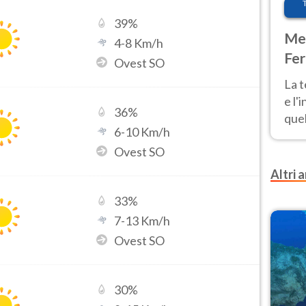
39
%
Met
4
-
8
Km/h
Fer
Ovest SO
pau
La 
e l'
36
%
quel
6
-
10
Km/h
Fer
Ovest SO
tem
Altri a
33
%
7
-
13
Km/h
Ovest SO
30
%