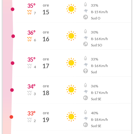
35
°
ore
33
%
15
8
-
15
Km/h
7
Sud O
36
°
ore
30
%
16
8
-
16
Km/h
6
Sud SO
35
°
ore
33
%
17
8
-
16
Km/h
4
Sud
34
°
ore
36
%
18
8
-
17
Km/h
3
Sud SE
33
°
ore
40
%
19
8
-
18
Km/h
2
Sud SE