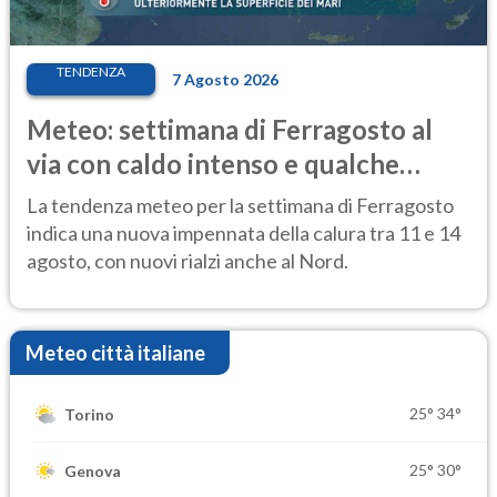
TENDENZA
7 Agosto 2026
Meteo: settimana di Ferragosto al
via con caldo intenso e qualche
temporale
La tendenza meteo per la settimana di Ferragosto
indica una nuova impennata della calura tra 11 e 14
agosto, con nuovi rialzi anche al Nord.
Meteo città italiane
25°
34°
Torino
25°
30°
Genova