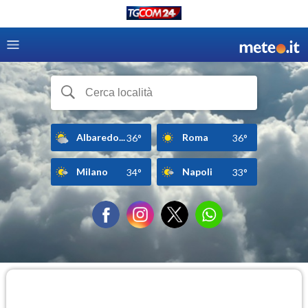
Albaredo...
Roma
36°
36°
Milano
Napoli
34°
33°