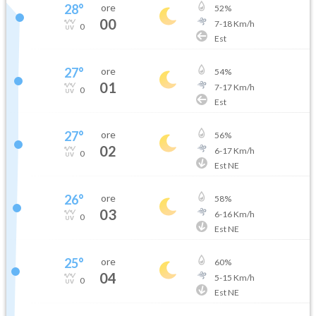
28
°
ore
52
%
00
7
-
18
Km/h
0
Est
27
°
ore
54
%
01
7
-
17
Km/h
0
Est
27
°
ore
56
%
02
6
-
17
Km/h
0
Est NE
26
°
ore
58
%
03
6
-
16
Km/h
0
Est NE
25
°
ore
60
%
04
5
-
15
Km/h
0
Est NE