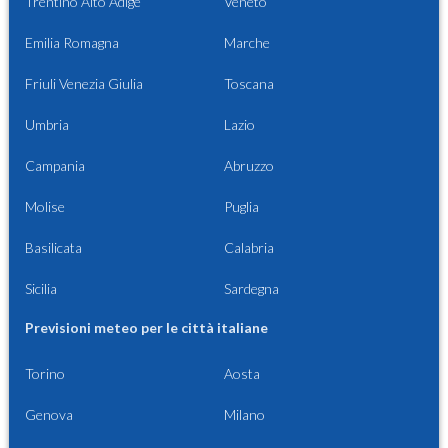
Trentino Alto Adige
Veneto
Emilia Romagna
Marche
Friuli Venezia Giulia
Toscana
Umbria
Lazio
Campania
Abruzzo
Molise
Puglia
Basilicata
Calabria
Sicilia
Sardegna
Previsioni meteo per le città italiane
Torino
Aosta
Genova
Milano