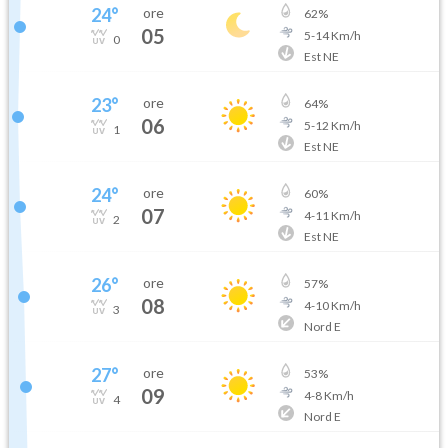
24
°
ore
62
%
05
5
-
14
Km/h
0
Est NE
23
°
ore
64
%
06
5
-
12
Km/h
1
Est NE
24
°
ore
60
%
07
4
-
11
Km/h
2
Est NE
26
°
ore
57
%
08
4
-
10
Km/h
3
Nord E
27
°
ore
53
%
09
4
-
8
Km/h
4
Nord E