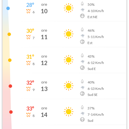
28
°
ore
50
%
10
4
-
10
Km/h
6
Est NE
30
°
ore
46
%
11
5
-
11
Km/h
7
Est
31
°
ore
43
%
12
6
-
12
Km/h
8
Sud E
32
°
ore
40
%
13
6
-
13
Km/h
9
Sud SE
33
°
ore
37
%
14
7
-
14
Km/h
8
Sud