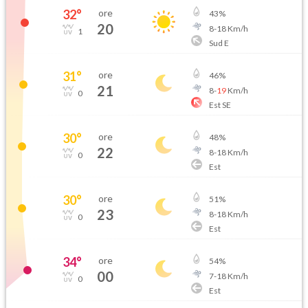
32
°
ore
43
%
20
8
-
18
Km/h
1
Sud E
31
°
ore
46
%
21
8
-
19
Km/h
0
Est SE
30
°
ore
48
%
22
8
-
18
Km/h
0
Est
30
°
ore
51
%
23
8
-
18
Km/h
0
Est
34
°
ore
54
%
00
7
-
18
Km/h
0
Est