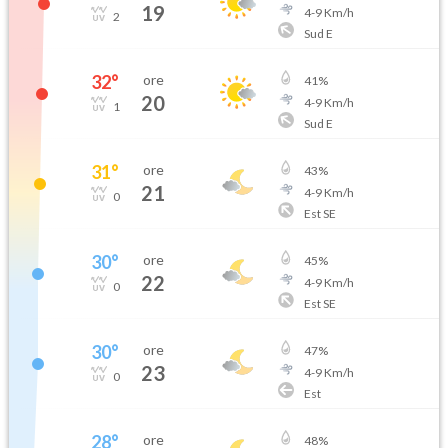
19
4
-
9
Km/h
2
Sud E
32
°
ore
41
%
20
4
-
9
Km/h
1
Sud E
31
°
ore
43
%
21
4
-
9
Km/h
0
Est SE
30
°
ore
45
%
22
4
-
9
Km/h
0
Est SE
30
°
ore
47
%
23
4
-
9
Km/h
0
Est
28
°
ore
48
%