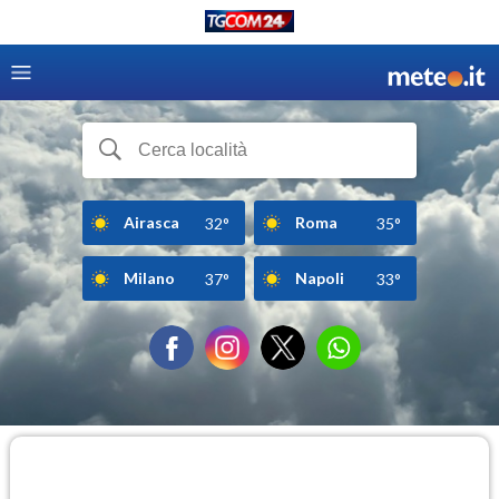
Airasca
Roma
32°
35°
Milano
Napoli
37°
33°