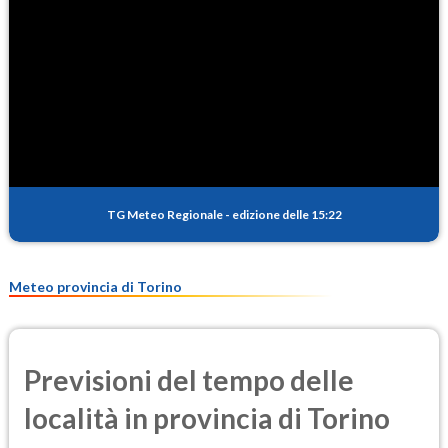
NO2
3.3
(Diossido di azoto)
SO2
0.3
(Anidride solforosa)
PM10
16.0
(Materia particolata)
TG Meteo Regionale
-
edizione delle 15:22
PM25
8.2
(Materia particolata)
Meteo provincia di Torino
Previsioni del tempo delle
località in provincia di Torino