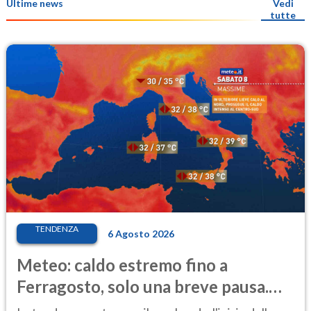
Ultime news
Vedi
tutte
TENDENZA
6 Agosto 2026
Meteo: caldo estremo fino a
Ferragosto, solo una breve pausa.
Ecco dove