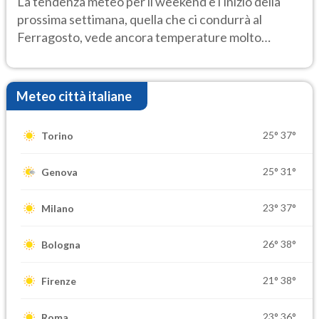
La tendenza meteo per il weekend e l'inizio della
prossima settimana, quella che ci condurrà al
Ferragosto, vede ancora temperature molto
elevate
Meteo città italiane
25°
37°
Torino
25°
31°
Genova
23°
37°
Milano
26°
38°
Bologna
21°
38°
Firenze
23°
36°
Roma