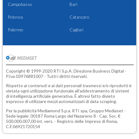
Campobasso
Bari
Potenza
Catanzaro
Palermo
Cagliari
Copyright © 1999-2020 RTI S.p.A. Direzione Business Digital -
P.Iva 03976881007 - Tutti i diritti riservati.
Rispetto ai contenuti e ai dati personali trasmessi e/o riprodotti è
vietata ogni utilizzazione funzionale all'addestramento di sistemi
di intelligenza artificiale generativa. È altresì fatto divieto
espresso di utilizzare mezzi automatizzati di data scraping.
Per la pubblicità
Mediamond S.p.a.
RTI spa, Gruppo Mediaset -
Sede legale: 00187 Roma Largo del Nazareno 8 - Cap. Soc. €
500.000.007,00 int. vers. - Registro delle Imprese di Roma,
C.F.06921720154