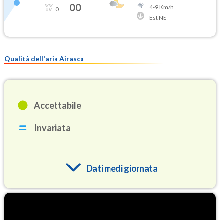
00
4
-
9
Km/h
0
Est NE
Qualità dell'aria Airasca
Accettabile
Invariata
Dati medi giornata
O3
80.4
(Ozono)