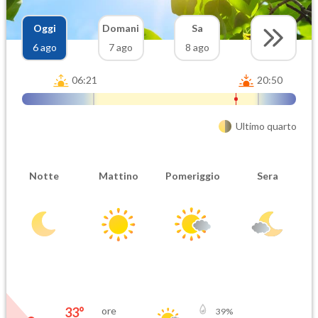
Oggi
Domani
Sa
6 ago
7 ago
8 ago
06:21
20:50
Ultimo quarto
Notte
Mattino
Pomeriggio
Sera
33
°
ore
39
%