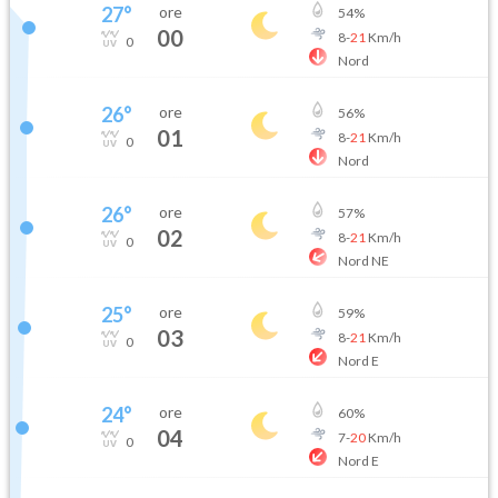
27
°
ore
54
%
00
8
-
21
Km/h
0
Nord
26
°
ore
56
%
01
8
-
21
Km/h
0
Nord
26
°
ore
57
%
02
8
-
21
Km/h
0
Nord NE
25
°
ore
59
%
03
8
-
21
Km/h
0
Nord E
24
°
ore
60
%
04
7
-
20
Km/h
0
Nord E