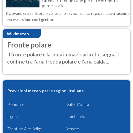
Latemar: 14enne cade per oltre 50 metri e
perde la vita
Il giovane era sul litorale veneziano in vacanza. La ragazza stava facendo
una escursione con i genitori
Wikimeteo
Fronte polare
Il fronte polare è la linea immaginaria che segna il
confine tra l’aria fredda polare e l’aria calda...
Previsioni meteo per le regioni italiane
Piemonte
Valle d'Aosta
Liguria
Lombardia
Trentino Alto Adige
Veneto