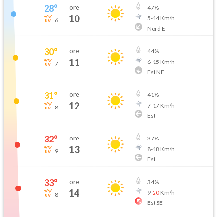
28
°
ore
47
%
10
5
-
14
Km/h
6
Nord E
30
°
ore
44
%
11
6
-
15
Km/h
7
Est NE
31
°
ore
41
%
12
7
-
17
Km/h
8
Est
32
°
ore
37
%
13
8
-
18
Km/h
9
Est
33
°
ore
34
%
14
9
-
20
Km/h
8
Est SE