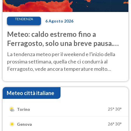
TENDENZA
6 Agosto 2026
Meteo: caldo estremo fino a
Ferragosto, solo una breve pausa.
Ecco dove
La tendenza meteo per il weekend e l'inizio della
prossima settimana, quella che ci condurrà al
Ferragosto, vede ancora temperature molto
elevate
Meteo città italiane
25°
30°
Torino
26°
30°
Genova