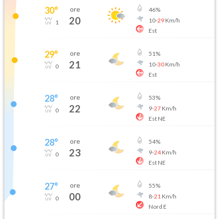
30
°
ore
46
%
20
10
-
29
Km/h
1
Est
29
°
ore
51
%
21
10
-
30
Km/h
0
Est
28
°
ore
53
%
22
9
-
27
Km/h
0
Est NE
28
°
ore
54
%
23
9
-
24
Km/h
0
Est NE
27
°
ore
55
%
00
8
-
21
Km/h
0
Nord E