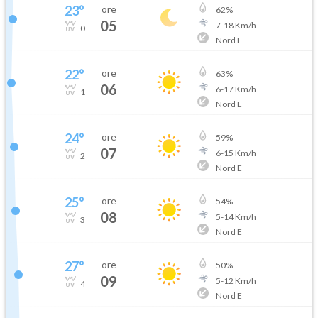
23
°
ore
62
%
05
7
-
18
Km/h
0
Nord E
22
°
ore
63
%
06
6
-
17
Km/h
1
Nord E
24
°
ore
59
%
07
6
-
15
Km/h
2
Nord E
25
°
ore
54
%
08
5
-
14
Km/h
3
Nord E
27
°
ore
50
%
09
5
-
12
Km/h
4
Nord E