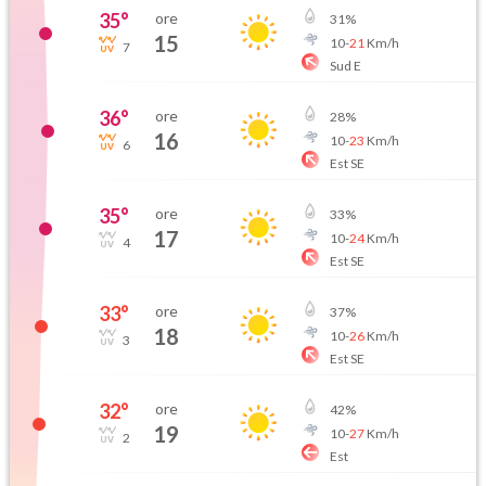
35
°
ore
31
%
15
10
-
21
Km/h
7
Sud E
36
°
ore
28
%
16
10
-
23
Km/h
6
Est SE
35
°
ore
33
%
17
10
-
24
Km/h
4
Est SE
33
°
ore
37
%
18
10
-
26
Km/h
3
Est SE
32
°
ore
42
%
19
10
-
27
Km/h
2
Est