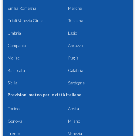
Emilia Romagna
Marche
Friuli Venezia Giulia
Toscana
Umbria
Lazio
Campania
Abruzzo
Molise
Puglia
Basilicata
Calabria
Sicilia
Sardegna
Previsioni meteo per le città italiane
Torino
Aosta
Genova
Milano
Trento
Venezia