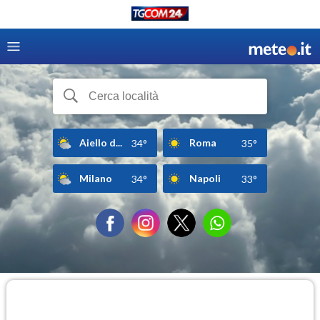
Aiello d...
Roma
34°
35°
Milano
Napoli
34°
33°