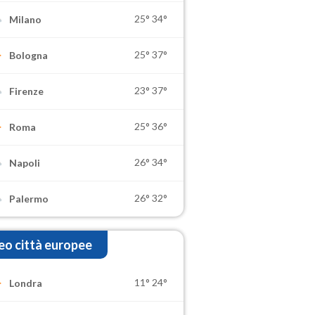
25°
34°
Milano
25°
37°
Bologna
23°
37°
Firenze
25°
36°
Roma
26°
34°
Napoli
26°
32°
Palermo
o città europee
11°
24°
Londra