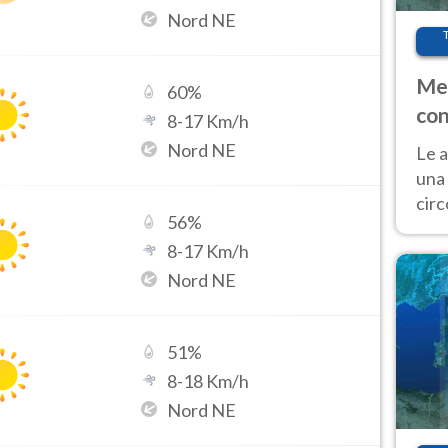
Nord NE
Met
60
%
con
8
-
17
Km/h
Nord NE
Le a
una 
cir
56
%
del 
8
-
17
Km/h
gior
Fer
Nord NE
51
%
8
-
18
Km/h
Nord NE