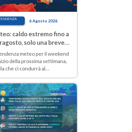
TENDENZA
6 Agosto 2026
eo: caldo estremo fino a
ragosto, solo una breve
sa. Ecco dove
tendenza meteo per il weekend
inizio della prossima settimana,
la che ci condurrà al
ragosto, vede ancora
perature molto elevate