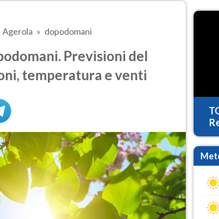
Agerola
dopodomani
odomani. Previsioni del
oni, temperatura e venti
T
Re
Mete