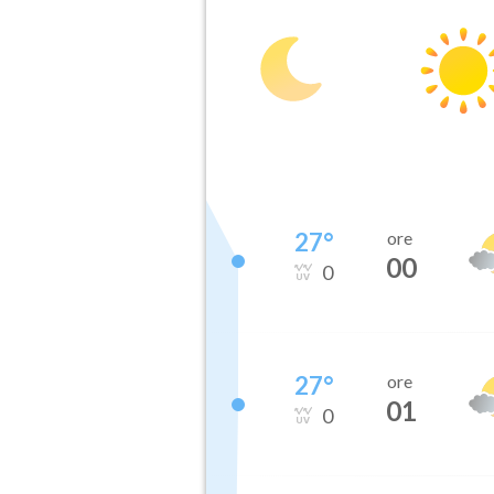
27
°
ore
00
0
27
°
ore
01
0