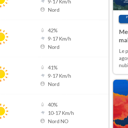
9
-
17
Km/h
Nord
P
42
%
Met
9
-
17
Km/h
mal
Nord
fin
Le p
agos
nubi
41
%
Cen
9
-
17
Km/h
mol
Nord
40
%
10
-
17
Km/h
Nord NO