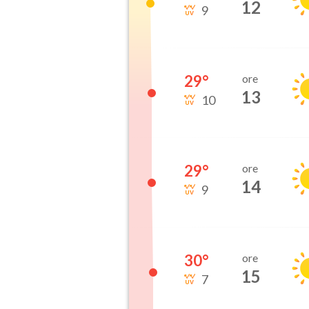
12
9
29
°
ore
13
10
29
°
ore
14
9
30
°
ore
15
7