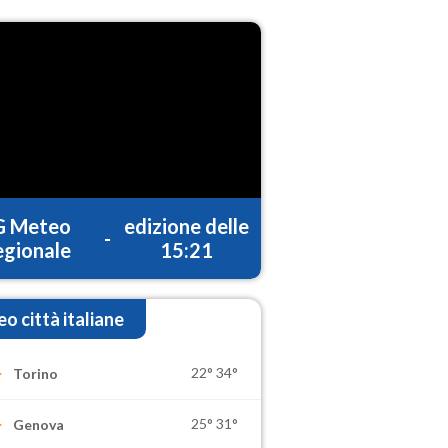
G Meteo
edizione delle
-
gionale
15:21
o città italiane
22°
34°
Torino
25°
31°
Genova