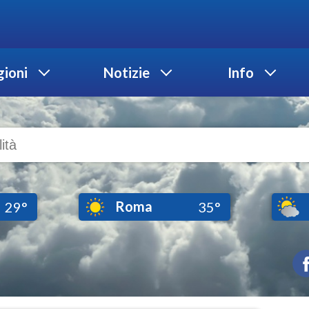
ioni
Notizie
Info
Roma
29°
35°