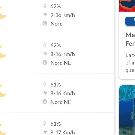
62
%
9
-
16
Km/h
Nord
Met
Fer
62
%
pau
8
-
16
Km/h
La 
e l'
Nord NE
quel
Fer
61
%
tem
8
-
16
Km/h
Nord NE
61
%
8
-
17
Km/h