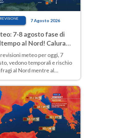
REVISIONE
7 Agosto 2026
eo: 7-8 agosto fase di
tempo al Nord! Calura
o a Ferragosto
revisioni meteo per oggi, 7
to, vedono temporali e rischio
fragi al Nord mentre al
tro-Sud sole e caldo sempre
to intenso.