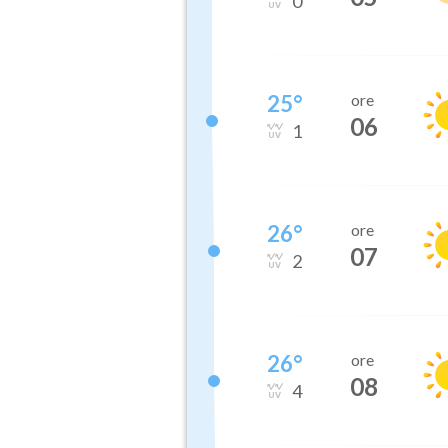
0
25
°
ore
06
1
26
°
ore
07
2
26
°
ore
08
4