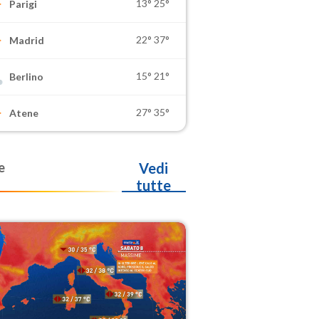
13°
25°
Parigi
22°
37°
Madrid
15°
21°
Berlino
27°
35°
Atene
e
Vedi
tutte