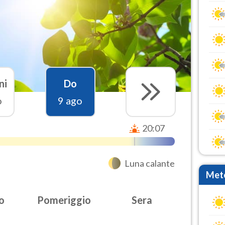
ni
Do
o
9 ago
20:07
Luna calante
Mete
o
Pomeriggio
Sera