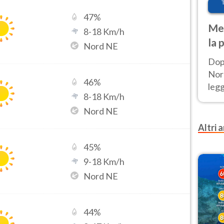
47
%
Met
8
-
18
Km/h
la 
Nord NE
Dop
Nord
46
%
leg
8
-
18
Km/h
nuov
Nord NE
afr
Altri a
45
%
9
-
18
Km/h
Nord NE
44
%