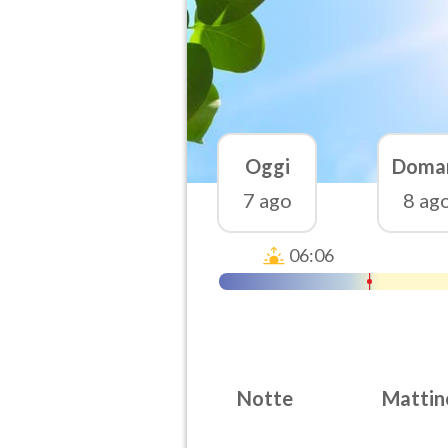
Oggi
Doma
7 ago
8 ag
06:06
Notte
Mattin