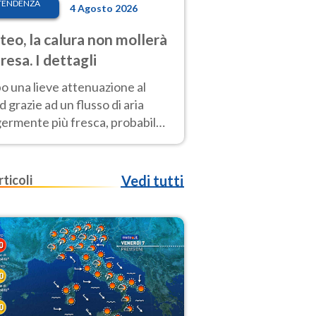
TENDENZA
4 Agosto 2026
eo, la calura non mollerà
presa. I dettagli
o una lieve attenuazione al
 grazie ad un flusso di aria
germente più fresca, probabile
o rinforzo dell’anticiclone
icano entro Ferragosto
rticoli
Vedi tutti