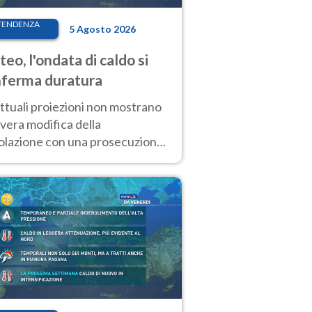
TENDENZA
5 Agosto 2026
eo, l'ondata di caldo si
ferma duratura
ttuali proiezioni non mostrano
vera modifica della
colazione con una prosecuzione
caldo fuori scala per molti
ni, compresa la settimana di
ragosto