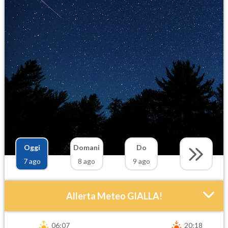
Oggi
Domani
Do
7 ago
8 ago
9 ago
Allerta Meteo GIALLA!
06:07
20:18