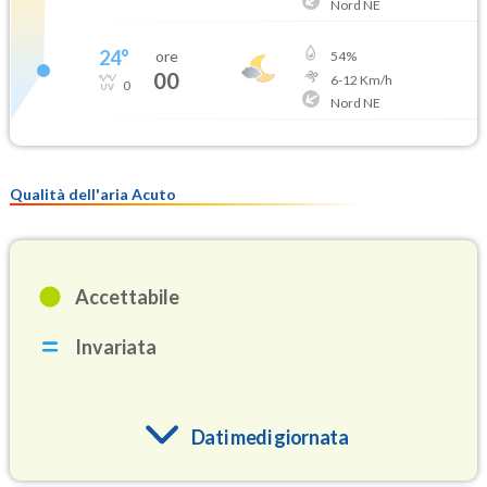
Nord NE
24
°
ore
54
%
00
6
-
12
Km/h
0
Nord NE
Qualità dell'aria Acuto
Accettabile
Invariata
Dati medi giornata