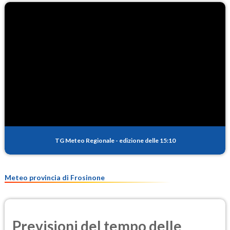
O3
87.9
(Ozono)
NO2
4.2
(Diossido di azoto)
SO2
0.4
(Anidride solforosa)
PM10
18.2
(Materia particolata)
TG Meteo Regionale
-
edizione delle 15:10
PM25
10.6
(Materia particolata)
Meteo provincia di Frosinone
Previsioni del tempo delle