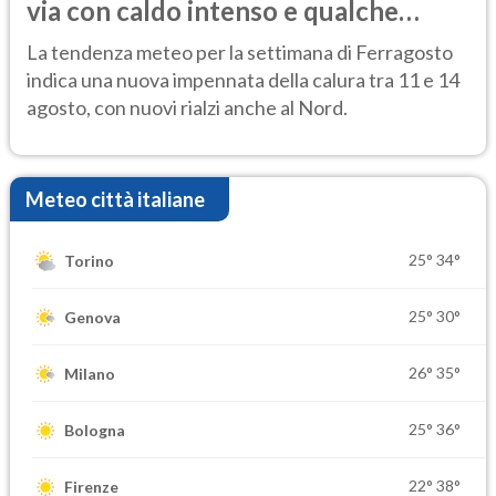
via con caldo intenso e qualche
temporale
La tendenza meteo per la settimana di Ferragosto
indica una nuova impennata della calura tra 11 e 14
agosto, con nuovi rialzi anche al Nord.
Meteo città italiane
25°
34°
Torino
25°
30°
Genova
26°
35°
Milano
25°
36°
Bologna
22°
38°
Firenze