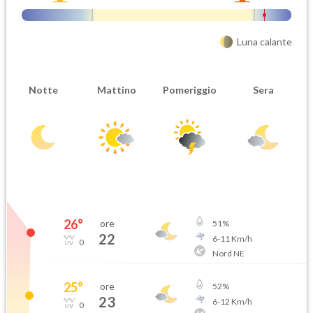
Luna calante
Attendibilità
Urgenza
Notte
Mattino
Pomeriggio
Sera
Probabile
Ordinaria
Orario inizio
Ora fine
08-07T
08-07T
26
°
ore
51
%
22
6
-
11
Km/h
0
Nord NE
25
°
ore
52
%
23
6
-
12
Km/h
0