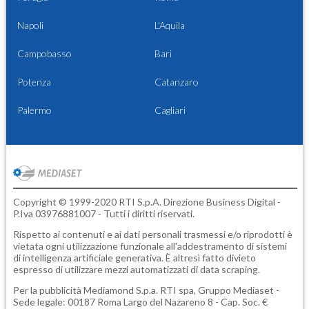
Napoli
L'Aquila
Campobasso
Bari
Potenza
Catanzaro
Palermo
Cagliari
Copyright © 1999-2020 RTI S.p.A. Direzione Business Digital -
P.Iva 03976881007 - Tutti i diritti riservati.
Rispetto ai contenuti e ai dati personali trasmessi e/o riprodotti è
vietata ogni utilizzazione funzionale all'addestramento di sistemi
di intelligenza artificiale generativa. È altresì fatto divieto
espresso di utilizzare mezzi automatizzati di data scraping.
Per la pubblicità
Mediamond S.p.a.
RTI spa, Gruppo Mediaset -
Sede legale: 00187 Roma Largo del Nazareno 8 - Cap. Soc. €