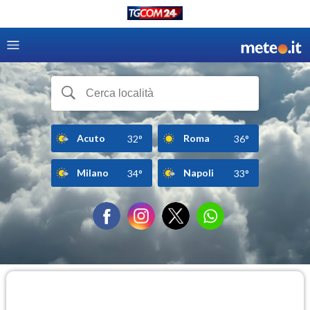
Acuto
Roma
32°
36°
Milano
Napoli
34°
33°