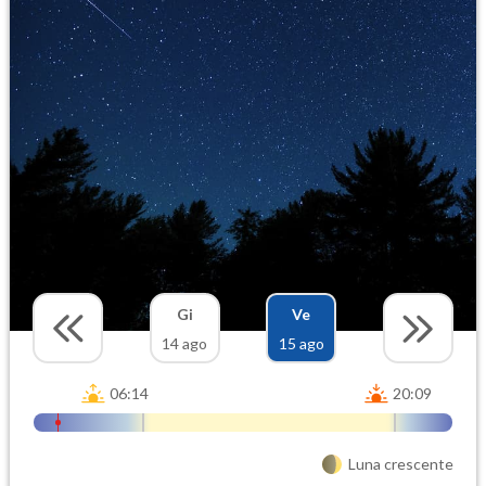
Gi
Ve
14 ago
15 ago
06:14
20:09
Luna crescente