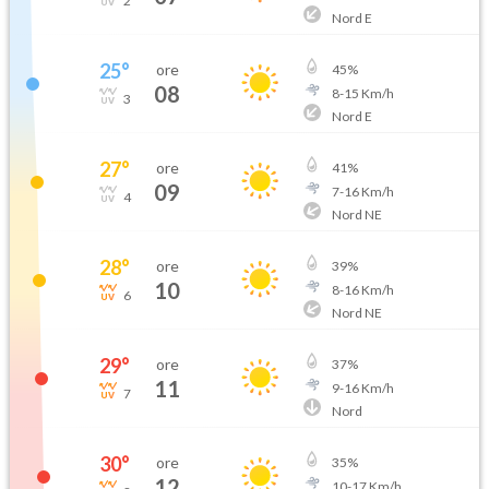
2
Nord E
25
°
ore
45
%
08
8
-
15
Km/h
3
Nord E
27
°
ore
41
%
09
7
-
16
Km/h
4
Nord NE
28
°
ore
39
%
10
8
-
16
Km/h
6
Nord NE
29
°
ore
37
%
11
9
-
16
Km/h
7
Nord
30
°
ore
35
%
12
10
-
17
Km/h