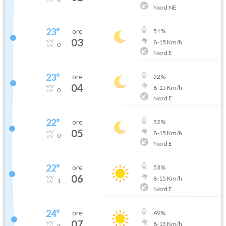
Nord NE
23
°
ore
51
%
03
8
-
15
Km/h
0
Nord E
23
°
ore
52
%
04
8
-
15
Km/h
0
Nord E
22
°
ore
52
%
05
8
-
15
Km/h
0
Nord E
22
°
ore
53
%
06
8
-
15
Km/h
1
Nord E
24
°
ore
49
%
07
8
-
15
Km/h