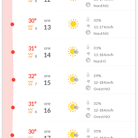
8
Nord NO
30
°
ore
33
%
13
11
-
17
Km/h
9
Nord NO
31
°
ore
31
%
14
11
-
18
Km/h
8
Nord O
32
°
ore
29
%
15
12
-
18
Km/h
7
Ovest NO
31
°
ore
32
%
16
12
-
18
Km/h
6
Ovest NO
30
°
ore
35
%
11
-
18
Km/h