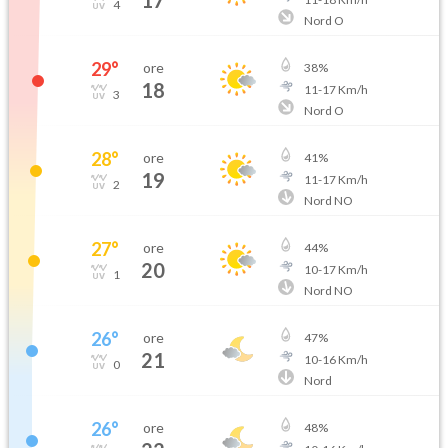
17
4
Nord O
29
°
ore
38
%
18
11
-
17
Km/h
3
Nord O
28
°
ore
41
%
19
11
-
17
Km/h
2
Nord NO
27
°
ore
44
%
20
10
-
17
Km/h
1
Nord NO
26
°
ore
47
%
21
10
-
16
Km/h
0
Nord
26
°
ore
48
%