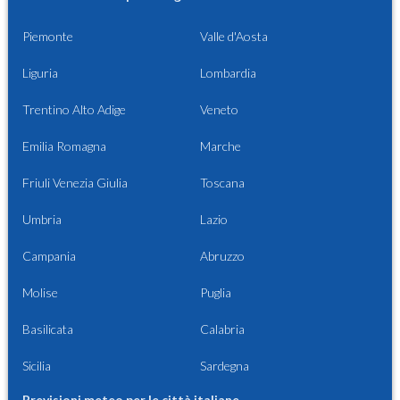
Piemonte
Valle d'Aosta
Liguria
Lombardia
Trentino Alto Adige
Veneto
Emilia Romagna
Marche
Friuli Venezia Giulia
Toscana
Umbria
Lazio
Campania
Abruzzo
Molise
Puglia
Basilicata
Calabria
Sicilia
Sardegna
Previsioni meteo per le città italiane