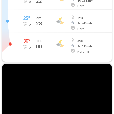
22
10
-
16
Km/h
0
Nord
25
°
ore
49
%
23
9
-
16
Km/h
0
Nord
30
°
ore
50
%
00
9
-
15
Km/h
0
Nord NE