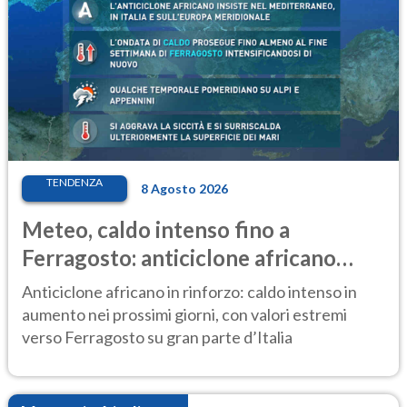
TENDENZA
8 Agosto 2026
Meteo, caldo intenso fino a
Ferragosto: anticiclone africano
ancora protagonista
Anticiclone africano in rinforzo: caldo intenso in
aumento nei prossimi giorni, con valori estremi
verso Ferragosto su gran parte d’Italia