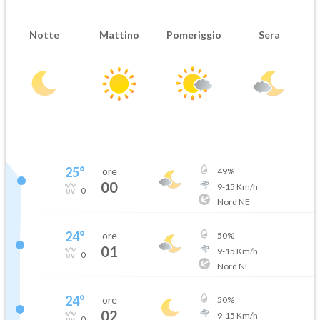
Notte
Mattino
Pomeriggio
Sera
25
°
ore
49
%
00
9
-
15
Km/h
0
Nord NE
24
°
ore
50
%
01
9
-
15
Km/h
0
Nord NE
24
°
ore
50
%
02
9
-
15
Km/h
0