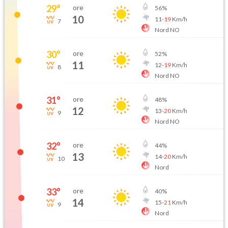
29
°
ore
56
%
10
11
-
19
Km/h
7
Nord NO
30
°
ore
52
%
11
12
-
19
Km/h
8
Nord NO
31
°
ore
48
%
12
13
-
20
Km/h
9
Nord NO
32
°
ore
44
%
13
14
-
20
Km/h
10
Nord
33
°
ore
40
%
14
15
-
21
Km/h
9
Nord