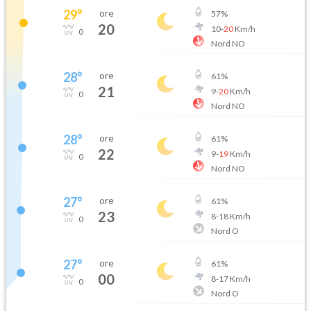
29
°
ore
57
%
20
10
-
20
Km/h
0
Nord NO
28
°
ore
61
%
21
9
-
20
Km/h
0
Nord NO
28
°
ore
61
%
22
9
-
19
Km/h
0
Nord NO
27
°
ore
61
%
23
8
-
18
Km/h
0
Nord O
27
°
ore
61
%
00
8
-
17
Km/h
0
Nord O