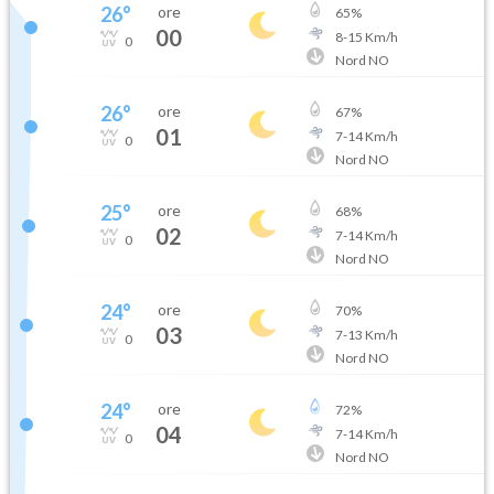
26
°
ore
65
%
00
8
-
15
Km/h
0
Nord NO
26
°
ore
67
%
01
7
-
14
Km/h
0
Nord NO
25
°
ore
68
%
02
7
-
14
Km/h
0
Nord NO
24
°
ore
70
%
03
7
-
13
Km/h
0
Nord NO
24
°
ore
72
%
04
7
-
14
Km/h
0
Nord NO