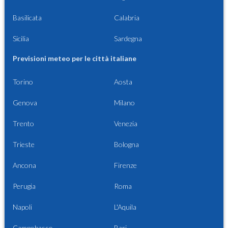
Basilicata
Calabria
Sicilia
Sardegna
Previsioni meteo per le città italiane
Torino
Aosta
Genova
Milano
Trento
Venezia
Trieste
Bologna
Ancona
Firenze
Perugia
Roma
Napoli
L'Aquila
Campobasso
Bari