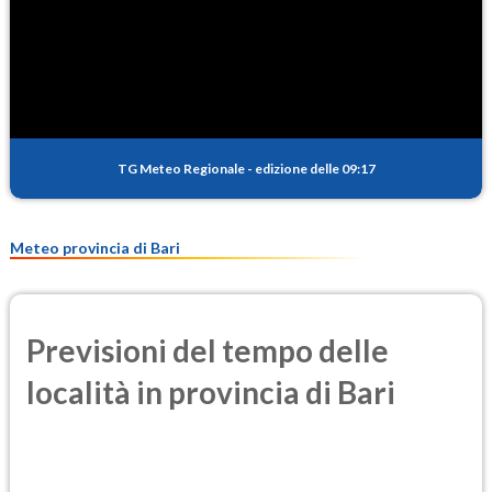
SO2
2.4
(Anidride solforosa)
PM10
18.9
(Materia particolata)
TG Meteo Regionale
-
edizione delle 09:17
PM25
12.3
(Materia particolata)
Meteo provincia di Bari
Previsioni del tempo delle
località in provincia di Bari