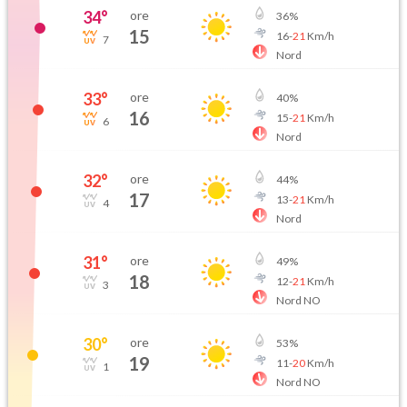
34
°
ore
36
%
15
16
-
21
Km/h
7
Nord
33
°
ore
40
%
16
15
-
21
Km/h
6
Nord
32
°
ore
44
%
17
13
-
21
Km/h
4
Nord
31
°
ore
49
%
18
12
-
21
Km/h
3
Nord NO
30
°
ore
53
%
19
11
-
20
Km/h
1
Nord NO