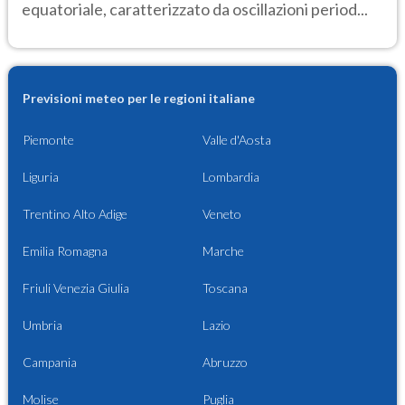
equatoriale, caratterizzato da oscillazioni period...
Previsioni meteo per le regioni italiane
Piemonte
Valle d'Aosta
Liguria
Lombardia
Trentino Alto Adige
Veneto
Emilia Romagna
Marche
Friuli Venezia Giulia
Toscana
Umbria
Lazio
Campania
Abruzzo
Molise
Puglia