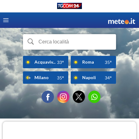
Acquaviv...
Roma
33°
35°
Milano
Napoli
35°
34°