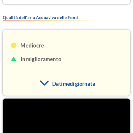
Qualità dell'aria Acquaviva delle Fonti
Mediocre
In miglioramento
Dati medi giornata
O3
97.5
(Ozono)
NO2
2.2
(Diossido di azoto)