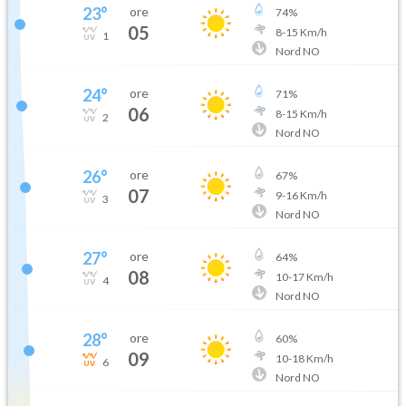
23
°
ore
74
%
05
8
-
15
Km/h
1
Nord NO
24
°
ore
71
%
06
8
-
15
Km/h
2
Nord NO
26
°
ore
67
%
07
9
-
16
Km/h
3
Nord NO
27
°
ore
64
%
08
10
-
17
Km/h
4
Nord NO
28
°
ore
60
%
09
10
-
18
Km/h
6
Nord NO