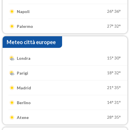
26°
36°
Napoli
27°
32°
Palermo
Meteo città europee
15°
30°
Londra
18°
32°
Parigi
21°
35°
Madrid
14°
31°
Berlino
28°
35°
Atene