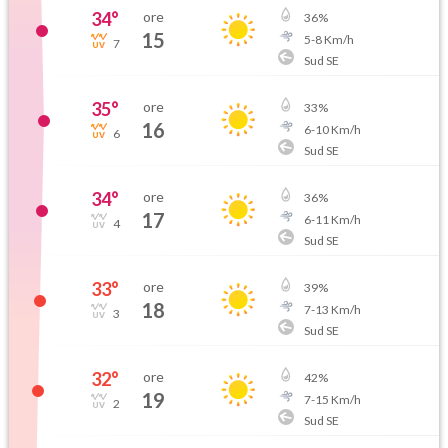
34
°
ore
36
%
15
5
-
8
Km/h
7
Sud SE
35
°
ore
33
%
16
6
-
10
Km/h
6
Sud SE
34
°
ore
36
%
17
6
-
11
Km/h
4
Sud SE
33
°
ore
39
%
18
7
-
13
Km/h
3
Sud SE
32
°
ore
42
%
19
7
-
15
Km/h
2
Sud SE