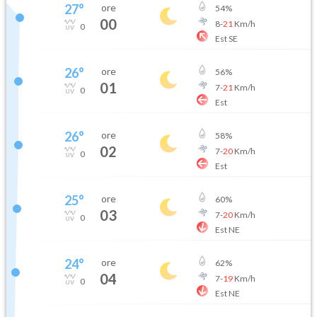
27
°
ore
54
%
00
8
-
21
Km/h
0
Est SE
26
°
ore
56
%
01
7
-
21
Km/h
0
Est
26
°
ore
58
%
02
7
-
20
Km/h
0
Est
25
°
ore
60
%
03
7
-
20
Km/h
0
Est NE
24
°
ore
62
%
04
7
-
19
Km/h
0
Est NE