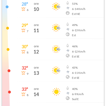
28
°
ore
53
%
10
6
-
14
Km/h
6
Est NE
29
°
ore
49
%
11
6
-
13
Km/h
7
Est
30
°
ore
46
%
12
6
-
12
Km/h
8
Est SE
32
°
ore
43
%
13
6
-
11
Km/h
9
Est SE
33
°
ore
40
%
14
6
-
9
Km/h
8
Sud E