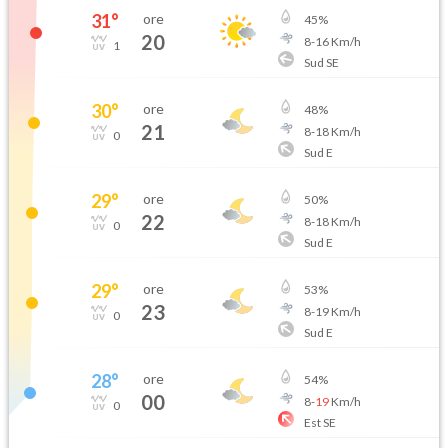
31
°
ore
45
%
20
8
-
16
Km/h
1
Sud SE
30
°
ore
48
%
21
8
-
18
Km/h
0
Sud E
29
°
ore
50
%
22
8
-
18
Km/h
0
Sud E
29
°
ore
53
%
23
8
-
19
Km/h
0
Sud E
28
°
ore
54
%
00
8
-
19
Km/h
0
Est SE