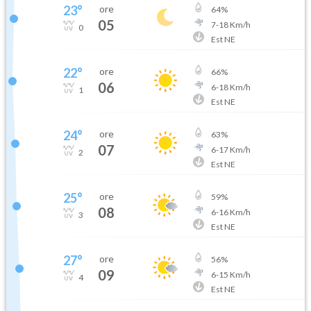
23
°
ore
64
%
05
7
-
18
Km/h
0
Est NE
22
°
ore
66
%
06
6
-
18
Km/h
1
Est NE
24
°
ore
63
%
07
6
-
17
Km/h
2
Est NE
25
°
ore
59
%
08
6
-
16
Km/h
3
Est NE
27
°
ore
56
%
09
6
-
15
Km/h
4
Est NE