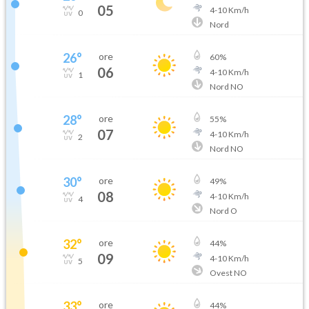
05
4
-
10
Km/h
0
Nord
26
°
ore
60
%
06
4
-
10
Km/h
1
Nord NO
28
°
ore
55
%
07
4
-
10
Km/h
2
Nord NO
30
°
ore
49
%
08
4
-
10
Km/h
4
Nord O
32
°
ore
44
%
09
4
-
10
Km/h
5
Ovest NO
33
°
ore
44
%