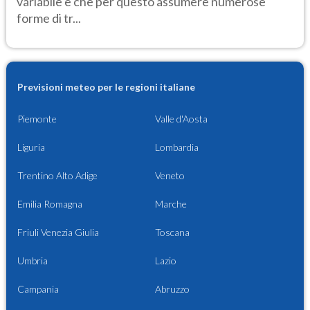
variabile e che per questo assumere numerose
forme di tr...
Previsioni meteo per le regioni italiane
Piemonte
Valle d'Aosta
Liguria
Lombardia
Trentino Alto Adige
Veneto
Emilia Romagna
Marche
Friuli Venezia Giulia
Toscana
Umbria
Lazio
Campania
Abruzzo