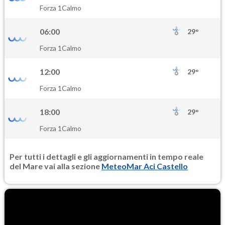
SO2
Forza 1
Calmo
0.7
(Anidride solforosa)
06:00
29°
PM10
Forza 1
Calmo
17.6
(Materia particolata)
12:00
29°
PM25
Forza 1
Calmo
9.8
(Materia particolata)
18:00
29°
Forza 1
Calmo
Per tutti i dettagli e gli aggiornamenti in tempo reale
del Mare vai alla sezione
MeteoMar Aci Castello