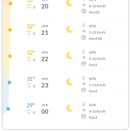
20
6
-
13
Km/h
0
Nord E
32
°
ore
65
%
21
5
-
13
Km/h
0
Nord NE
32
°
ore
64
%
22
5
-
12
Km/h
0
Nord
31
°
ore
64
%
23
5
-
11
Km/h
0
Nord
29
°
ore
62
%
00
4
-
10
Km/h
0
Nord