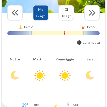
Me
Gi
12 ago
13 ago
06:12
19:55
Luna nuova
Notte
Mattino
Pomeriggio
Sera
29
°
ore
63
%