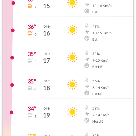
15
12
-
16
Km/h
7
Est
36
°
ore
49
%
16
10
-
15
Km/h
6
Est
35
°
ore
52
%
17
9
-
15
Km/h
4
Est NE
35
°
ore
56
%
18
8
-
14
Km/h
3
Est NE
34
°
ore
59
%
19
7
-
14
Km/h
1
Nord E
33
°
ore
62
%