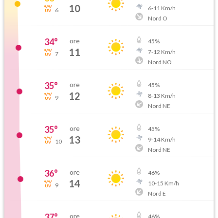
10
6
-
11
Km/h
6
Nord O
34
°
ore
45
%
11
7
-
12
Km/h
7
Nord NO
35
°
ore
45
%
12
8
-
13
Km/h
9
Nord NE
35
°
ore
45
%
13
9
-
14
Km/h
10
Nord NE
36
°
ore
46
%
14
10
-
15
Km/h
9
Nord E
37
°
ore
46
%