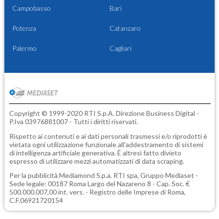
Campobasso
Bari
Potenza
Catanzaro
Palermo
Cagliari
Copyright © 1999-2020 RTI S.p.A. Direzione Business Digital -
P.Iva 03976881007 - Tutti i diritti riservati.
Rispetto ai contenuti e ai dati personali trasmessi e/o riprodotti è
vietata ogni utilizzazione funzionale all'addestramento di sistemi
di intelligenza artificiale generativa. È altresì fatto divieto
espresso di utilizzare mezzi automatizzati di data scraping.
Per la pubblicità
Mediamond S.p.a.
RTI spa, Gruppo Mediaset -
Sede legale: 00187 Roma Largo del Nazareno 8 - Cap. Soc. €
500.000.007,00 int. vers. - Registro delle Imprese di Roma,
C.F.06921720154