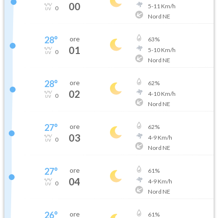
00
5
-
11
Km/h
0
Nord NE
28
°
ore
63
%
01
5
-
10
Km/h
0
Nord NE
28
°
ore
62
%
02
4
-
10
Km/h
0
Nord NE
27
°
ore
62
%
03
4
-
9
Km/h
0
Nord NE
27
°
ore
61
%
04
4
-
9
Km/h
0
Nord NE
26
°
ore
61
%