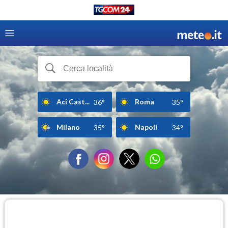
Aci Cast...
Roma
36°
35°
Milano
Napoli
35°
34°