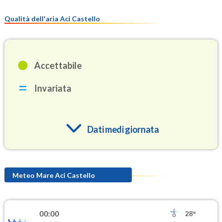
Qualità dell'aria Aci Castello
Accettabile
Invariata
Dati medi giornata
O3
95.8
(Ozono)
Meteo Mare Aci Castello
NO2
4.5
(Diossido di azoto)
00:00
28°