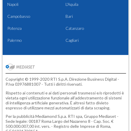
Napoli
L'Aquila
Campobasso
Bari
Potenza
Catanzaro
Palermo
Cagliari
Copyright © 1999-2020 RTI S.p.A. Direzione Business Digital -
P.Iva 03976881007 - Tutti i diritti riservati.
Rispetto ai contenuti e ai dati personali trasmessi e/o riprodotti è
vietata ogni utilizzazione funzionale all'addestramento di sistemi
di intelligenza artificiale generativa. È altresì fatto divieto
espresso di utilizzare mezzi automatizzati di data scraping.
Per la pubblicità
Mediamond S.p.a.
RTI spa, Gruppo Mediaset -
Sede legale: 00187 Roma Largo del Nazareno 8 - Cap. Soc. €
500.000.007,00 int. vers. - Registro delle Imprese di Roma,