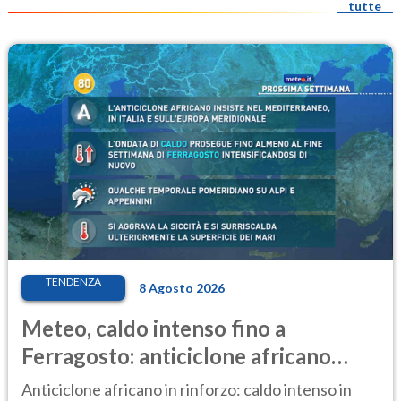
tutte
TENDENZA
8 Agosto 2026
Meteo, caldo intenso fino a
Ferragosto: anticiclone africano
ancora protagonista
Anticiclone africano in rinforzo: caldo intenso in