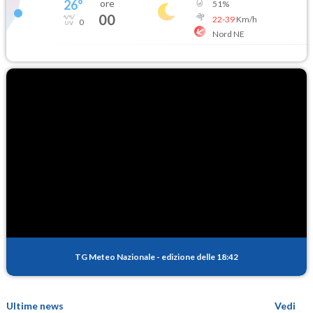
26
°
ore
51
%
00
22
-
39
Km/h
0
Nord NE
TG Meteo Nazionale
-
edizione delle 18:42
Ultime news
Vedi