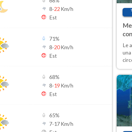
68
%
8
-
22
Km/h
Est
Met
con
71
%
Le a
8
-
20
Km/h
una 
Est
cir
del 
gior
68
%
Fer
8
-
19
Km/h
Est
65
%
7
-
17
Km/h