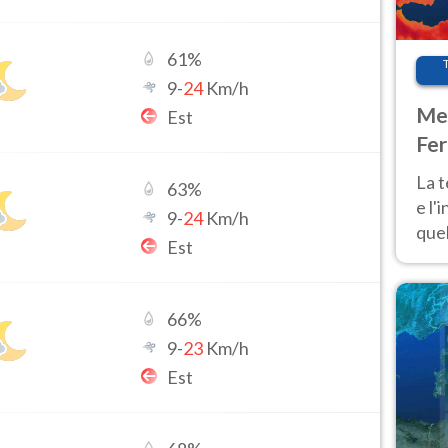
61
%
9
-
24
Km/h
Met
Est
Fer
pau
La 
63
%
e l'
9
-
24
Km/h
quel
Est
Fer
tem
66
%
9
-
23
Km/h
Est