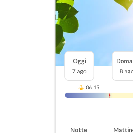
Oggi
Doma
7 ago
8 ag
06:15
Notte
Mattin