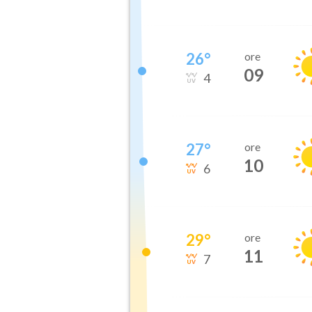
26
°
ore
09
4
27
°
ore
10
6
29
°
ore
11
7