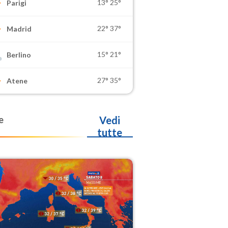
13°
25°
Parigi
22°
37°
Madrid
15°
21°
Berlino
27°
35°
Atene
e
Vedi
tutte