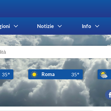
ioni
Notizie
Info
Roma
35°
35°