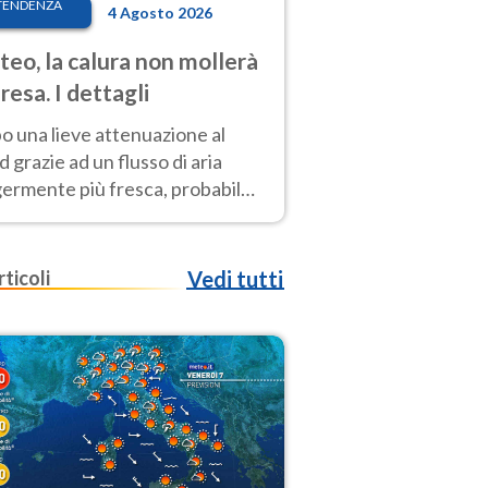
TENDENZA
4 Agosto 2026
eo, la calura non mollerà
presa. I dettagli
o una lieve attenuazione al
 grazie ad un flusso di aria
germente più fresca, probabile
o rinforzo dell’anticiclone
icano entro Ferragosto
rticoli
Vedi tutti