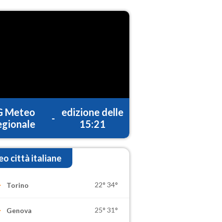
G Meteo
edizione delle
-
gionale
15:21
o città italiane
22°
34°
Torino
25°
31°
Genova