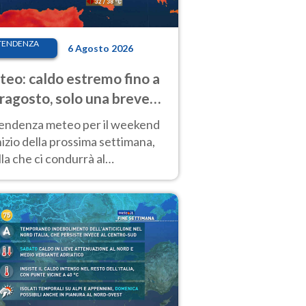
TENDENZA
6 Agosto 2026
eo: caldo estremo fino a
ragosto, solo una breve
sa. Ecco dove
tendenza meteo per il weekend
inizio della prossima settimana,
la che ci condurrà al
ragosto, vede ancora
perature molto elevate