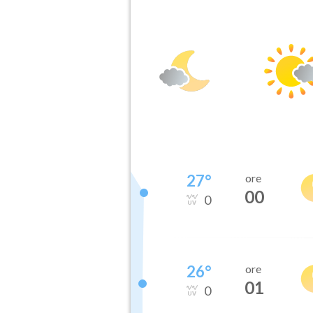
27
°
ore
00
0
26
°
ore
01
0