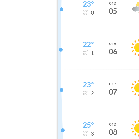
23
°
ore
05
0
22
°
ore
06
1
23
°
ore
07
2
25
°
ore
08
3