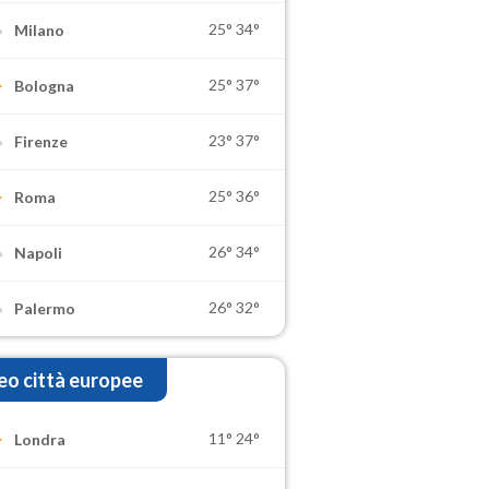
25°
34°
Milano
25°
37°
Bologna
23°
37°
Firenze
25°
36°
Roma
26°
34°
Napoli
26°
32°
Palermo
o città europee
11°
24°
Londra