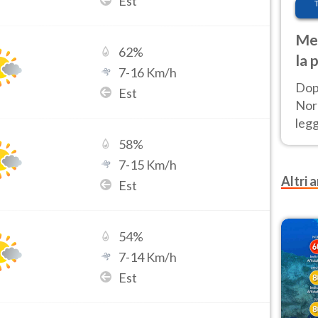
Est
Met
62
%
la 
7
-
16
Km/h
Dop
Est
Nord
leg
nuov
58
%
afr
7
-
15
Km/h
Altri a
Est
54
%
7
-
14
Km/h
Est