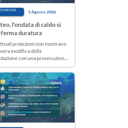
TENDENZA
5 Agosto 2026
eo, l'ondata di caldo si
ferma duratura
ttuali proiezioni non mostrano
vera modifica della
colazione con una prosecuzione
caldo fuori scala per molti
ni, compresa la settimana di
ragosto