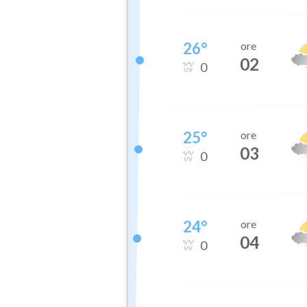
26
°
ore
02
0
25
°
ore
03
0
24
°
ore
04
0