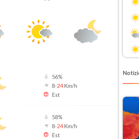
Notizi
56
%
8
-
24
Km/h
Est
58
%
8
-
24
Km/h
Est