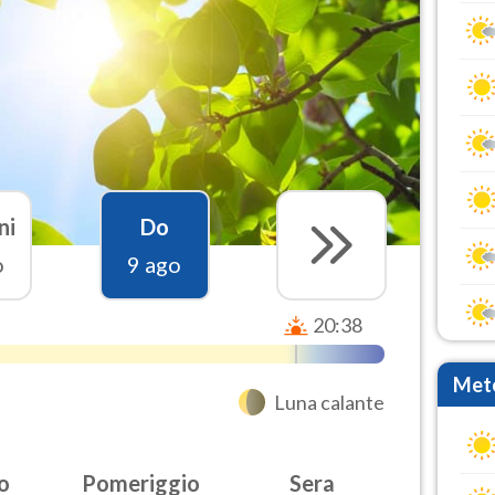
ni
Do
o
9 ago
20:38
Mete
Luna calante
o
Pomeriggio
Sera