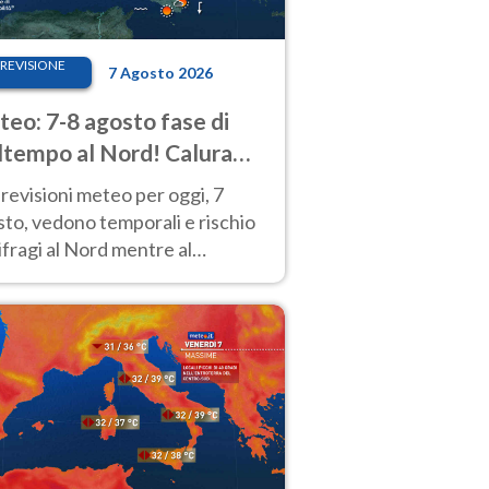
REVISIONE
7 Agosto 2026
eo: 7-8 agosto fase di
tempo al Nord! Calura
o a Ferragosto
revisioni meteo per oggi, 7
to, vedono temporali e rischio
fragi al Nord mentre al
tro-Sud sole e caldo sempre
to intenso.