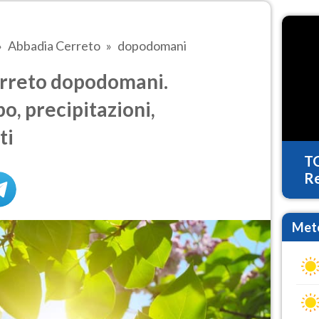
Abbadia Cerreto
dopodomani
rreto dopodomani.
o, precipitazioni,
ti
T
Re
Mete