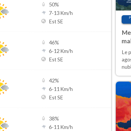
50
%
7
-
13
Km/h
P
Est SE
Met
mal
46
%
fin
6
-
12
Km/h
Le p
Est SE
agos
nubi
Cen
42
%
mol
6
-
11
Km/h
Est SE
38
%
6
-
11
Km/h