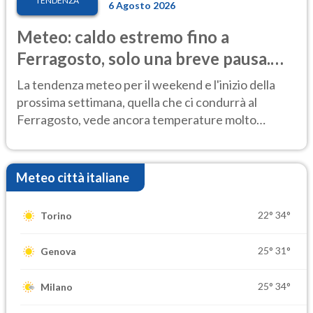
TENDENZA
6 Agosto 2026
Meteo: caldo estremo fino a
Ferragosto, solo una breve pausa.
Ecco dove
La tendenza meteo per il weekend e l'inizio della
prossima settimana, quella che ci condurrà al
Ferragosto, vede ancora temperature molto
elevate
Meteo città italiane
22°
34°
Torino
25°
31°
Genova
25°
34°
Milano