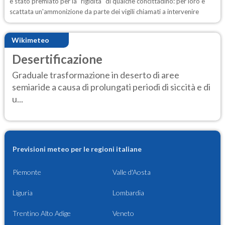
è stato premiato per la "rigidità" di qualche concittadino: per loro è
scattata un'ammonizione da parte dei vigili chiamati a intervenire
Wikimeteo
Desertificazione
Graduale trasformazione in deserto di aree
semiaride a causa di prolungati periodi di siccità e di
u...
Previsioni meteo per le regioni italiane
Piemonte
Valle d'Aosta
Liguria
Lombardia
Trentino Alto Adige
Veneto