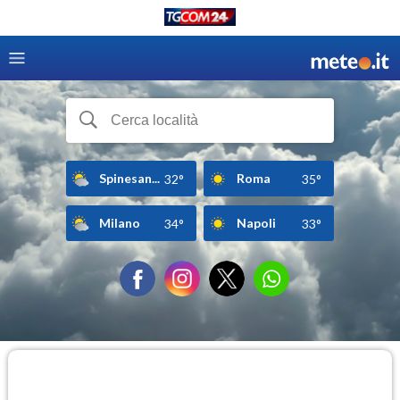
Spinesan...
Roma
32°
35°
Milano
Napoli
34°
33°