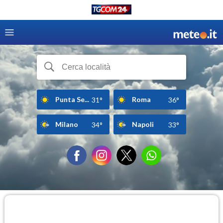
Punta Se...
Roma
31°
36°
Milano
Napoli
34°
33°