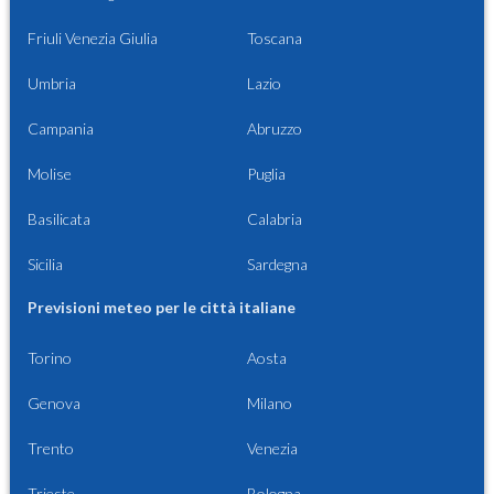
Friuli Venezia Giulia
Toscana
Umbria
Lazio
Campania
Abruzzo
Molise
Puglia
Basilicata
Calabria
Sicilia
Sardegna
Previsioni meteo per le città italiane
Torino
Aosta
Genova
Milano
Trento
Venezia
Trieste
Bologna