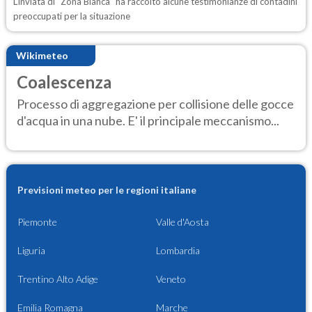
L’inviata di "Zona Bianca" ha raccolto alcune testimonianze di contadini
preoccupati per la situazione
Wikimeteo
Coalescenza
Processo di aggregazione per collisione delle gocce
d'acqua in una nube. E' il principale meccanismo...
Previsioni meteo per le regioni italiane
Piemonte
Valle d'Aosta
Liguria
Lombardia
Trentino Alto Adige
Veneto
Emilia Romagna
Marche