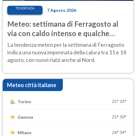
TENDENZA
7 Agosto 2026
Meteo: settimana di Ferragosto al
via con caldo intenso e qualche
temporale
La tendenza meteo per la settimana di Ferragosto
indica una nuova impennata della calura tra 11 e 14
agosto, con nuovi rialzi anche al Nord.
Meteo città italiane
25°
33°
Torino
25°
30°
Genova
26°
34°
Milano