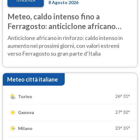
TENDENZA
8 Agosto 2026
Meteo, caldo intenso fino a
Ferragosto: anticiclone africano
ancora protagonista
Anticiclone africano in rinforzo: caldo intenso in
aumento nei prossimi giorni, con valori estremi
verso Ferragosto su gran parte d’Italia
Meteo città italiane
26°
31°
Torino
27°
32°
Genova
23°
35°
Milano