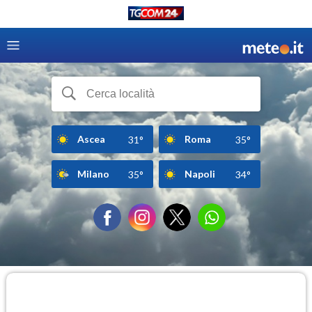
Ascea
Roma
31°
35°
Milano
Napoli
35°
34°