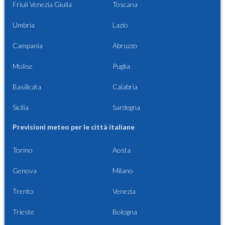
Friuli Venezia Giulia
Toscana
Umbria
Lazio
Campania
Abruzzo
Molise
Puglia
Basilicata
Calabria
Sicilia
Sardegna
Previsioni meteo per le città italiane
Torino
Aosta
Genova
Milano
Trento
Venezia
Trieste
Bologna