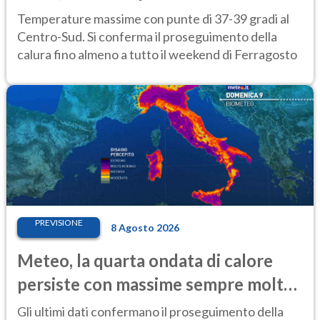
Temperature massime con punte di 37-39 gradi al
Centro-Sud. Si conferma il proseguimento della
calura fino almeno a tutto il weekend di Ferragosto
PREVISIONE
8 Agosto 2026
Meteo, la quarta ondata di calore
persiste con massime sempre molto
elevate
Gli ultimi dati confermano il proseguimento della