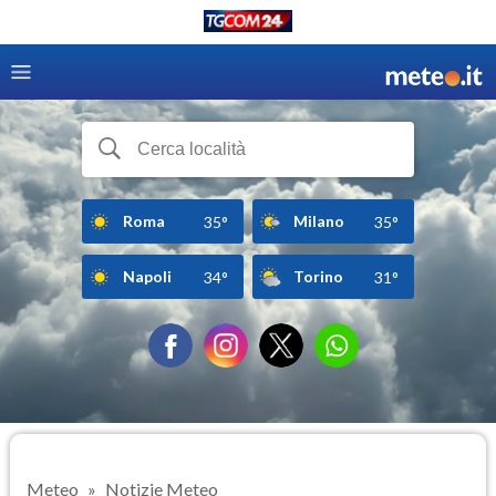
Roma
Milano
35°
35°
Napoli
Torino
34°
31°
Meteo
Notizie Meteo