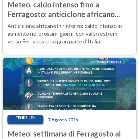
Meteo, caldo intenso fino a
Ferragosto: anticiclone africano
ancora protagonista
Anticiclone africano in rinforzo: caldo intenso in
aumento nei prossimi giorni, con valori estremi
verso Ferragosto su gran parte d’Italia
TENDENZA
7 Agosto 2026
Meteo: settimana di Ferragosto al