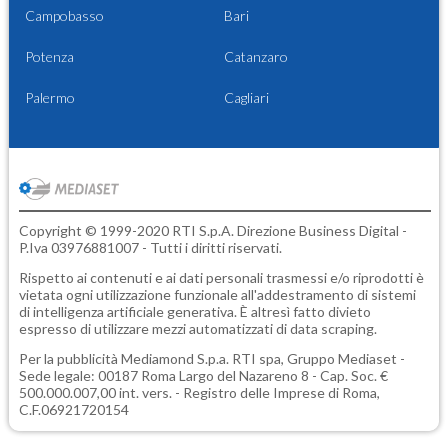
Campobasso
Bari
Potenza
Catanzaro
Palermo
Cagliari
Copyright © 1999-2020 RTI S.p.A. Direzione Business Digital -
P.Iva 03976881007 - Tutti i diritti riservati.
Rispetto ai contenuti e ai dati personali trasmessi e/o riprodotti è
vietata ogni utilizzazione funzionale all'addestramento di sistemi
di intelligenza artificiale generativa. È altresì fatto divieto
espresso di utilizzare mezzi automatizzati di data scraping.
Per la pubblicità
Mediamond S.p.a.
RTI spa, Gruppo Mediaset -
Sede legale: 00187 Roma Largo del Nazareno 8 - Cap. Soc. €
500.000.007,00 int. vers. - Registro delle Imprese di Roma,
C.F.06921720154