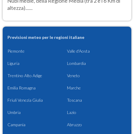
Nubi medie, della Regione Media (tra 2 e i 6 Km di
altezza)......
Previsioni meteo per le regioni italiane
Piemonte
Valle d'Aosta
Liguria
Lombardia
Trentino Alto Adige
Veneto
Emilia Romagna
Marche
Friuli Venezia Giulia
Toscana
Umbria
Lazio
Campania
Abruzzo