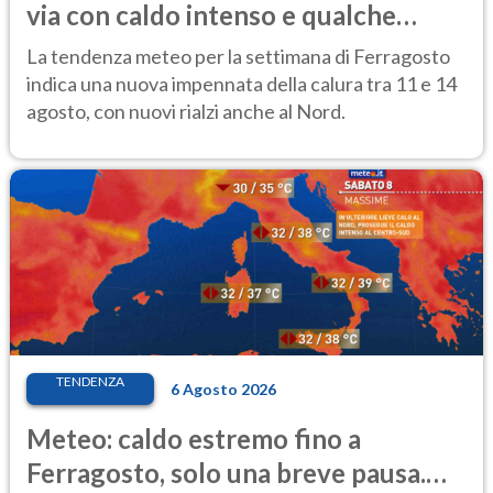
via con caldo intenso e qualche
temporale
La tendenza meteo per la settimana di Ferragosto
indica una nuova impennata della calura tra 11 e 14
agosto, con nuovi rialzi anche al Nord.
TENDENZA
6 Agosto 2026
Meteo: caldo estremo fino a
Ferragosto, solo una breve pausa.