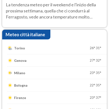
Ecco dove
La tendenza meteo per il weekend e l'inizio della
prossima settimana, quella che ci condurrà al
Ferragosto, vede ancora temperature molto
elevate
Meteo città italiane
26°
31°
Torino
27°
32°
Genova
23°
35°
Milano
22°
35°
Bologna
23°
37°
Firenze