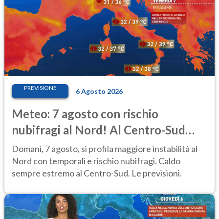
PREVISIONE
6 Agosto 2026
Meteo: 7 agosto con rischio
nubifragi al Nord! Al Centro-Sud
caldo estremo
Domani, 7 agosto, si profila maggiore instabilità al
Nord con temporali e rischio nubifragi. Caldo
sempre estremo al Centro-Sud. Le previsioni.