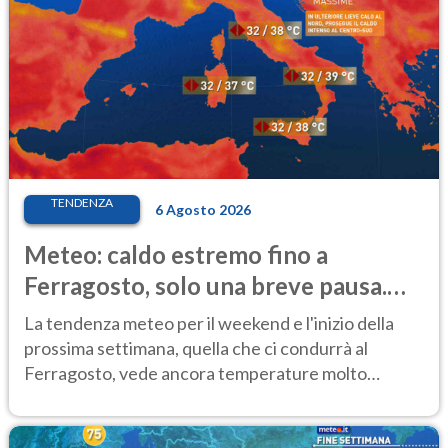
TENDENZA
6 Agosto 2026
Meteo: caldo estremo fino a
Ferragosto, solo una breve pausa.
Ecco dove
La tendenza meteo per il weekend e l'inizio della
prossima settimana, quella che ci condurrà al
Ferragosto, vede ancora temperature molto
elevate