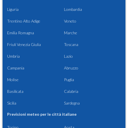
Liguria
Lombardia
Trentino Alto Adige
Veneto
Emilia Romagna
Marche
Friuli Venezia Giulia
Toscana
Umbria
Lazio
Campania
Abruzzo
Molise
Puglia
Basilicata
Calabria
Sicilia
Sardegna
Previsioni meteo per le città italiane
Torino
Aosta