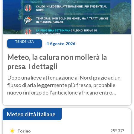
TENDENZA
4 Agosto 2026
Meteo, la calura non mollerà la
presa. I dettagli
Dopo una lieve attenuazione al Nord grazie ad un
flusso di aria leggermente più fresca, probabile
nuovo rinforzo dell’anticiclone africano entro
Ferragosto
Meteo città italiane
25°
37°
Torino