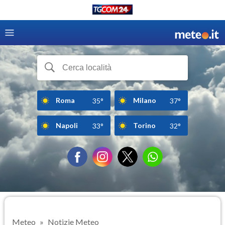
Roma
Milano
35°
37°
Napoli
Torino
33°
32°
Meteo
Notizie Meteo