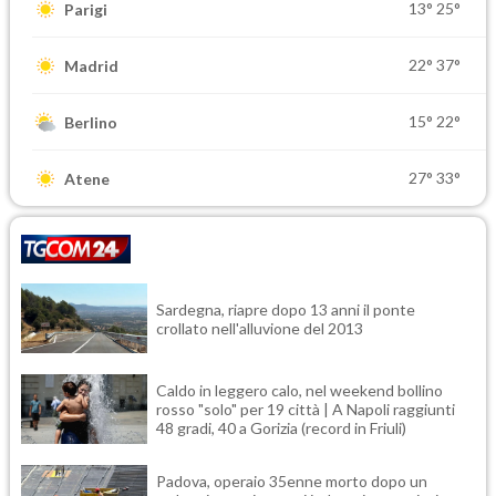
13°
25°
Parigi
22°
37°
Madrid
15°
22°
Berlino
27°
33°
Atene
Sardegna, riapre dopo 13 anni il ponte
crollato nell'alluvione del 2013
Caldo in leggero calo, nel weekend bollino
rosso "solo" per 19 città | A Napoli raggiunti
48 gradi, 40 a Gorizia (record in Friuli)
Padova, operaio 35enne morto dopo un