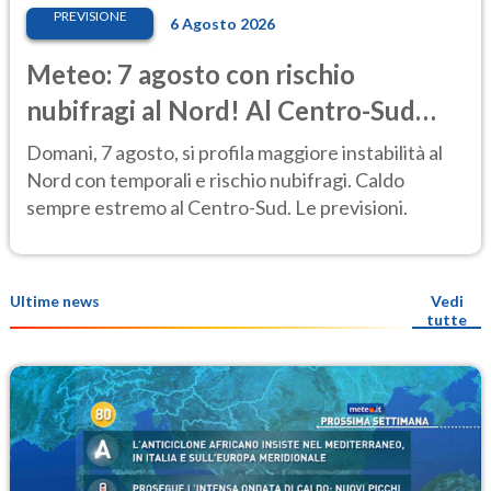
PREVISIONE
6 Agosto 2026
Meteo: 7 agosto con rischio
nubifragi al Nord! Al Centro-Sud
caldo estremo
Domani, 7 agosto, si profila maggiore instabilità al
Nord con temporali e rischio nubifragi. Caldo
sempre estremo al Centro-Sud. Le previsioni.
Ultime news
Vedi
tutte