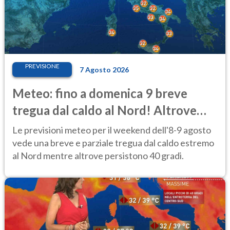
PREVISIONE
7 Agosto 2026
Meteo: fino a domenica 9 breve
tregua dal caldo al Nord! Altrove
calura e afa
Le previsioni meteo per il weekend dell'8-9 agosto
vede una breve e parziale tregua dal caldo estremo
al Nord mentre altrove persistono 40 gradi.