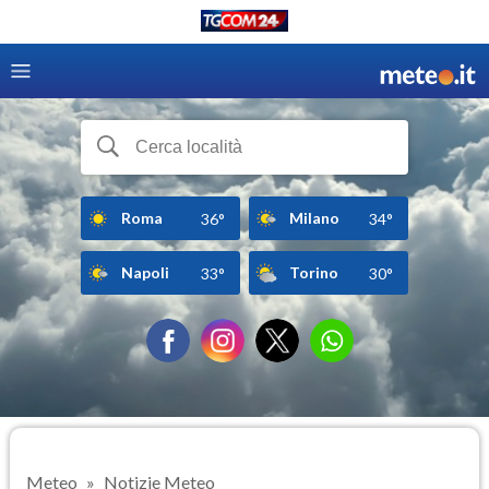
Roma
Milano
36°
34°
Napoli
Torino
33°
30°
Meteo
Notizie Meteo