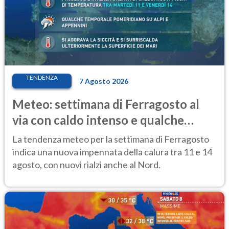
TENDENZA
7 Agosto 2026
Meteo: settimana di Ferragosto al
via con caldo intenso e qualche
temporale
La tendenza meteo per la settimana di Ferragosto
indica una nuova impennata della calura tra 11 e 14
agosto, con nuovi rialzi anche al Nord.