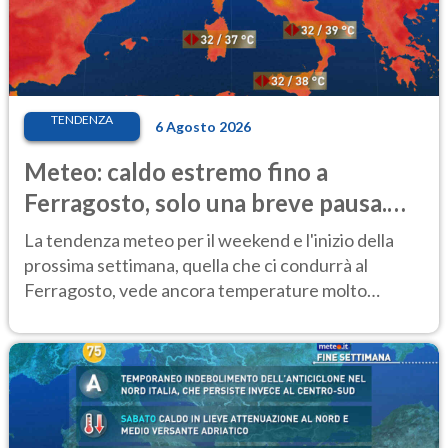
TENDENZA
6 Agosto 2026
Meteo: caldo estremo fino a
Ferragosto, solo una breve pausa.
Ecco dove
La tendenza meteo per il weekend e l'inizio della
prossima settimana, quella che ci condurrà al
Ferragosto, vede ancora temperature molto
elevate