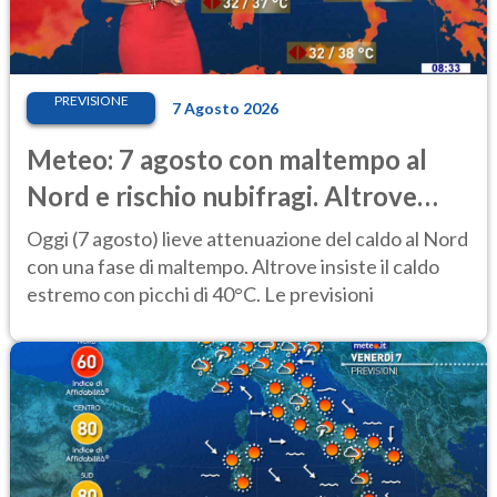
PREVISIONE
7 Agosto 2026
Meteo: 7 agosto con maltempo al
Nord e rischio nubifragi. Altrove
caldo estremo
Oggi (7 agosto) lieve attenuazione del caldo al Nord
con una fase di maltempo. Altrove insiste il caldo
estremo con picchi di 40°C. Le previsioni