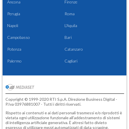
Ancona
Firenze
Perugia
Roma
Napoli
L'Aquila
Campobasso
Bari
Potenza
Catanzaro
Palermo
Cagliari
Copyright © 1999-2020 RTI S.p.A. Direzione Business Digital -
P.Iva 03976881007 - Tutti i diritti riservati.
Rispetto ai contenuti e ai dati personali trasmessi e/o riprodotti è
vietata ogni utilizzazione funzionale all'addestramento di sistemi
di intelligenza artificiale generativa. È altresì fatto divieto
espresso di utilizzare mezzi automatizzati di data scraping.