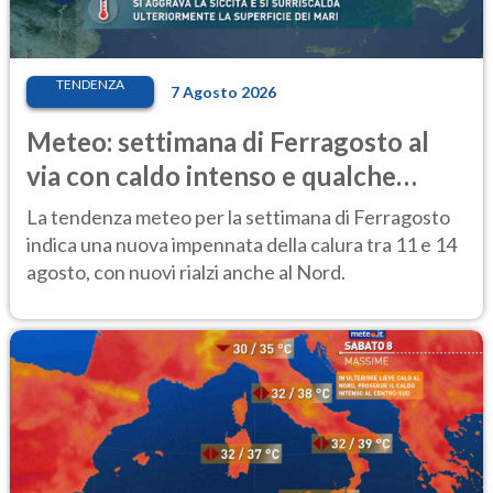
TENDENZA
7 Agosto 2026
Meteo: settimana di Ferragosto al
via con caldo intenso e qualche
temporale
La tendenza meteo per la settimana di Ferragosto
indica una nuova impennata della calura tra 11 e 14
agosto, con nuovi rialzi anche al Nord.