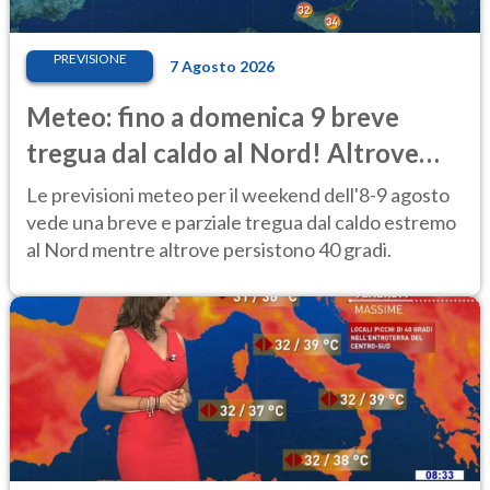
PREVISIONE
7 Agosto 2026
Meteo: fino a domenica 9 breve
tregua dal caldo al Nord! Altrove
calura e afa
Le previsioni meteo per il weekend dell'8-9 agosto
vede una breve e parziale tregua dal caldo estremo
al Nord mentre altrove persistono 40 gradi.