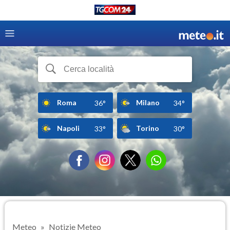
Roma
Milano
36°
34°
Napoli
Torino
33°
30°
Meteo
Notizie Meteo