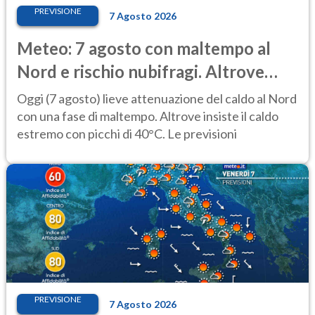
PREVISIONE
7 Agosto 2026
Meteo: 7 agosto con maltempo al
Nord e rischio nubifragi. Altrove
caldo estremo
Oggi (7 agosto) lieve attenuazione del caldo al Nord
con una fase di maltempo. Altrove insiste il caldo
estremo con picchi di 40°C. Le previsioni
PREVISIONE
7 Agosto 2026