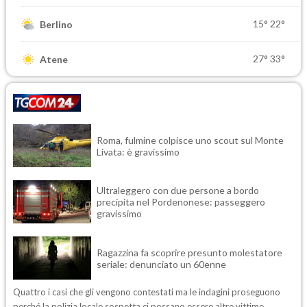
15°
22°
Berlino
27°
33°
Atene
Roma, fulmine colpisce uno scout sul Monte
Livata: è gravissimo
Ultraleggero con due persone a bordo
precipita nel Pordenonese: passeggero
gravissimo
Ragazzina fa scoprire presunto molestatore
seriale: denunciato un 60enne
Quattro i casi che gli vengono contestati ma le indagini proseguono
perché la polizia locale sospetta ci possano essere altre vittime