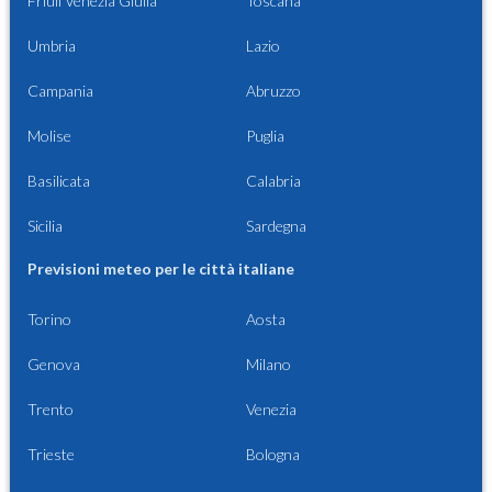
Friuli Venezia Giulia
Toscana
Umbria
Lazio
Campania
Abruzzo
Molise
Puglia
Basilicata
Calabria
Sicilia
Sardegna
Previsioni meteo per le città italiane
Torino
Aosta
Genova
Milano
Trento
Venezia
Trieste
Bologna