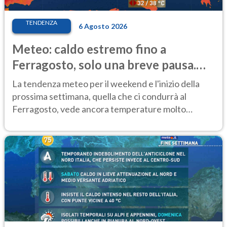
TENDENZA
6 Agosto 2026
Meteo: caldo estremo fino a
Ferragosto, solo una breve pausa.
Ecco dove
La tendenza meteo per il weekend e l'inizio della
prossima settimana, quella che ci condurrà al
Ferragosto, vede ancora temperature molto
elevate