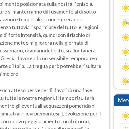
bilmente posizionata sulla nostra Penisola,
ure si manterranno diffusamente al di sotto
quazzoni e temporali si concentreranno
nza tuttavia risparmiare del tutto le regioni
 di forte intensità, quindi con il rischio di
azione meteo migliorerà nella giornata di
essionario, oramai indebolito, si allontanerà
a Grecia, favorendo un sensibile temporaneo
arte d’Italia. La tregua però potrebbe risultare
ssime ore
ferica atteso per venerdì, favorirà una fase
tutte le nostre regioni. Il tempo risulterà
Mete
entre gli eventuali acquazzoni pomeridiani
imitati ai rilievi piemontesi. L’evoluzione per il
un nuovo peggioramento con il ritorno,
ità favorevoli allo sviluppo di temporali, in