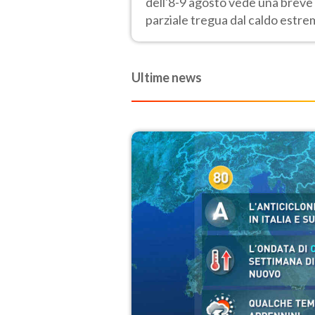
dell'8-9 agosto vede una breve
parziale tregua dal caldo estr
al Nord mentre altrove persist
40 gradi.
Ultime news