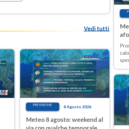
P
Met
Vedi tutti
afo
tem
Pro
cal
spec
Sud.
are
PREVISIONE
8 Agosto 2026
Meteo 8 agosto: weekend al
via con qualche temporale e