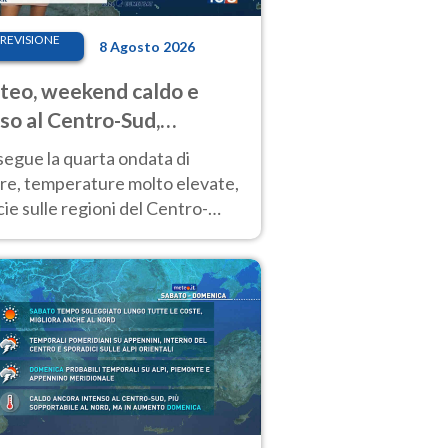
REVISIONE
8 Agosto 2026
eo, weekend caldo e
so al Centro-Sud,
porali sui rilievi
segue la quarta ondata di
ore, temperature molto elevate,
ie sulle regioni del Centro-
 Nuovi temporali di calore sulle
e montuose