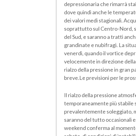
depressionaria che rimarrà sta
dove quindi anche le temperat
dei valori medi stagionali. Ac
soprattutto sul Centro-Nord, se
del Sud, e saranno a tratti anche
grandinate e nubifragi. La situ
venerdì, quando il vortice depr
velocemente in direzione dell
rialzo della pressione in gran p
breve.Le previsioni per le pro
Il rialzo della pressione atmos
temporaneamente più stabile su 
prevalentemente soleggiato, m
saranno del tutto occasionali e l
weekend conferma al momento 
sabato, di condizioni di instabil