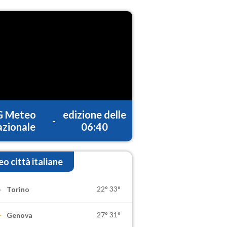
G Meteo
edizione delle
-
zionale
06:40
o città italiane
22°
33°
Torino
27°
31°
Genova