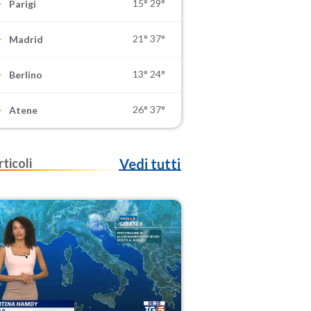
15°
29°
Parigi
21°
37°
Madrid
13°
24°
Berlino
26°
37°
Atene
rticoli
Vedi tutti