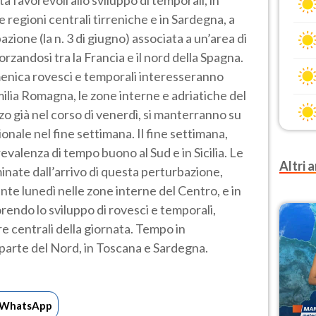
 regioni centrali tirreniche e in Sardegna, a
azione (la n. 3 di giugno) associata a un’area di
rzandosi tra la Francia e il nord della Spagna.
menica rovesci e temporali interesseranno
ilia Romagna, le zone interne e adriatiche del
zo già nel corso di venerdì, si manterranno su
ionale nel fine settimana. Il fine settimana,
evalenza di tempo buono al Sud e in Sicilia. Le
Altri a
minate dall’arrivo di questa perturbazione,
te lunedì nelle zone interne del Centro, e in
rendo lo sviluppo di rovesci e temporali,
e centrali della giornata. Tempo in
 parte del Nord, in Toscana e Sardegna.
WhatsApp