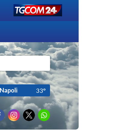
Napoli
33°