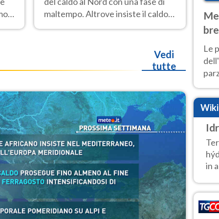
 e
del caldo al Nord con una fase di
emo
maltempo. Altrove insiste il caldo
Met
ono
estremo con picchi di 40°C. Le
bre
previsioni
Nor
Le p
Vedi
dell
tutte
parz
al 
40 g
Wik
Id
Ter
hýd
in a