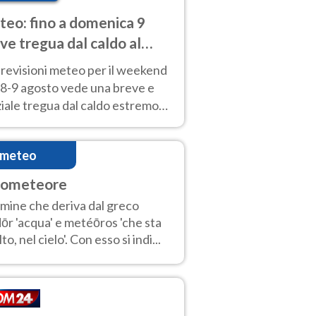
eo: fino a domenica 9
ve tregua dal caldo al
d! Altrove calura e afa
revisioni meteo per il weekend
'8-9 agosto vede una breve e
iale tregua dal caldo estremo
Nord mentre altrove persistono
radi.
imeteo
rometeore
mine che deriva dal greco
ōr 'acqua' e metéōros 'che sta
lto, nel cielo'. Con esso si indi...