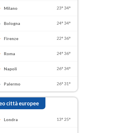
23°
34°
Milano
24°
34°
Bologna
22°
36°
Firenze
24°
36°
Roma
26°
34°
Napoli
26°
31°
Palermo
o città europee
13°
25°
Londra