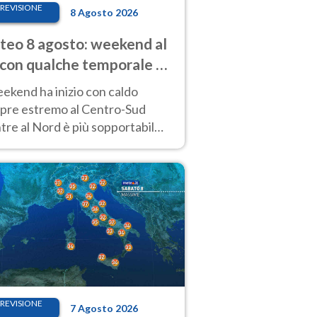
REVISIONE
8 Agosto 2026
eo 8 agosto: weekend al
 con qualche temporale e
do estremo al Centro-Sud
eekend ha inizio con caldo
pre estremo al Centro-Sud
re al Nord è più sopportabile
 a domenica 9. Temporali di
re sui rilievi.
REVISIONE
7 Agosto 2026