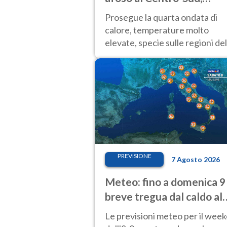
temporali sui rilievi
Prosegue la quarta ondata di
calore, temperature molto
elevate, specie sulle regioni del
Centro-Sud. Nuovi temporali di
calore sulle aree montuose
PREVISIONE
7 Agosto 2026
Meteo: fino a domenica 9
breve tregua dal caldo al
Nord! Altrove calura e af
Le previsioni meteo per il wee