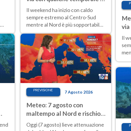
P
caldo estremo al Centro-Sud
Il weekend ha inizio con caldo
sempre estremo al Centro-Sud
Met
mentre al Nord è più sopportabile
via
fino a domenica 9. Temporali di
cal
Il w
calore sui rilievi.
sem
ment
fino
calo
PREVISIONE
7 Agosto 2026
Meteo: 7 agosto con
maltempo al Nord e rischio
a
nubifragi. Altrove caldo
kend
Oggi (7 agosto) lieve attenuazione
P
estremo