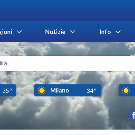
ioni
Notizie
Info
Milano
35°
34°