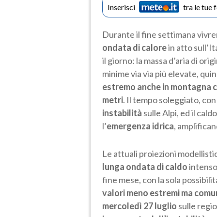
Inserisci
tra le tue 
Durante il fine settimana viv
ondata di calore
in atto sull’
il giorno: la massa d’aria di o
minime via via più elevate, qui
estremo anche in montagna con
metri
. Il tempo soleggiato, con 
instabilità
sulle Alpi, ed il c
l’
emergenza idrica
, amplifican
Le attuali proiezioni modellis
lunga ondata di caldo
intenso
fine mese, con la sola possibilit
valori meno estremi ma comu
mercoledì 27 luglio
sulle regi