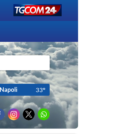
Napoli
33°