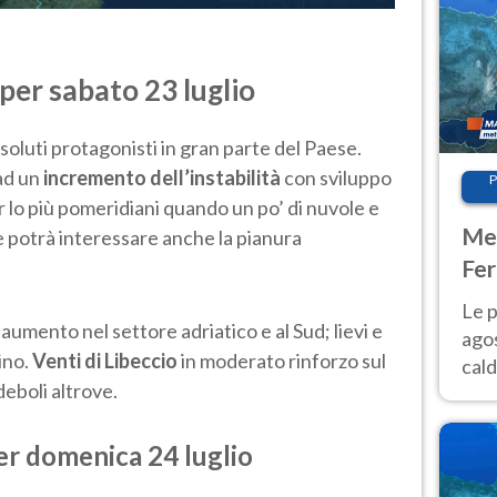
per sabato 23 luglio
soluti protagonisti in gran parte del Paese.
 ad un
incremento dell’instabilità
con sviluppo
P
er lo più pomeridiani quando un po’ di nuvole e
Met
 potrà interessare anche la pianura
Fer
Nor
Le p
 aumento nel settore adriatico e al Sud; lievi e
agos
ino.
Venti di Libeccio
in moderato rinforzo sul
cald
deboli altrove.
all'
Nor
er domenica 24 luglio