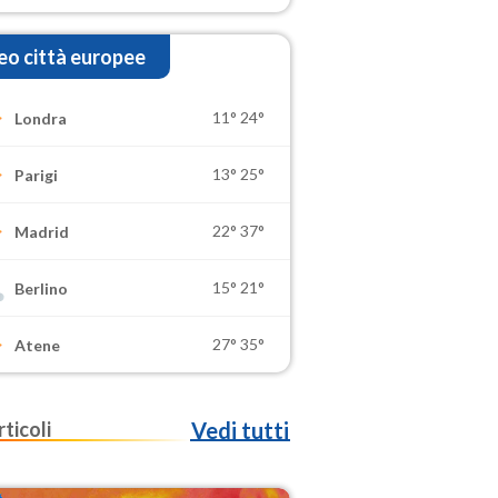
o città europee
11°
24°
Londra
13°
25°
Parigi
22°
37°
Madrid
15°
21°
Berlino
27°
35°
Atene
rticoli
Vedi tutti