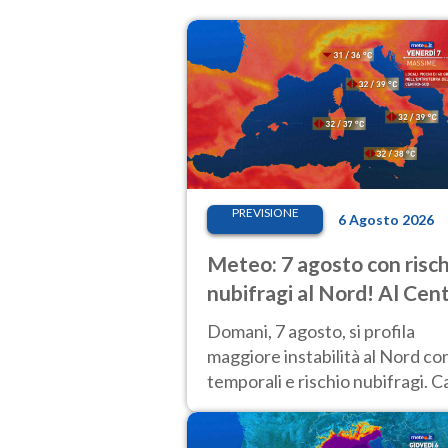
PREVISIONE
6 Agosto 2026
Meteo: 7 agosto con risch
nubifragi al Nord! Al Cen
Sud caldo estremo
Domani, 7 agosto, si profila
maggiore instabilità al Nord co
temporali e rischio nubifragi. C
sempre estremo al Centro-Sud.
previsioni.