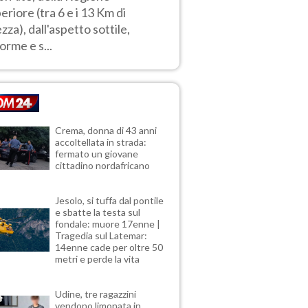
eriore (tra 6 e i 13 Km di
ezza), dall'aspetto sottile,
forme e s...
Crema, donna di 43 anni
accoltellata in strada:
fermato un giovane
cittadino nordafricano
Jesolo, si tuffa dal pontile
e sbatte la testa sul
fondale: muore 17enne |
Tragedia sul Latemar:
14enne cade per oltre 50
metri e perde la vita
Udine, tre ragazzini
vendono limonata in