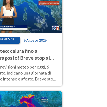
REVISIONE
6 Agosto 2026
eo: calura fino a
ragosto! Breve stop al
d tra 7 e 9 agosto
revisioni meteo per oggi, 6
to, indicano una giornata di
o intenso e afosto. Breve stop
Anticiclone solo sulle regioni del
d.