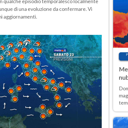
n qualche episodio temporalesco localmente
munque di una evoluzione da confermare. Vi
imi aggiornamenti.
P
Met
nub
Sud
Doma
magg
temp
sem
prev