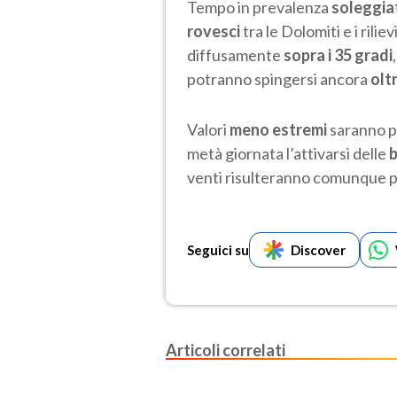
Tempo in prevalenza
soleggia
rovesci
tra le Dolomiti e i rilie
diffusamente
sopra i 35 gradi
potranno spingersi ancora
oltr
Valori
meno estremi
saranno po
metà giornata l’attivarsi delle
b
venti risulteranno comunque per
Seguici su
Discover
Articoli correlati