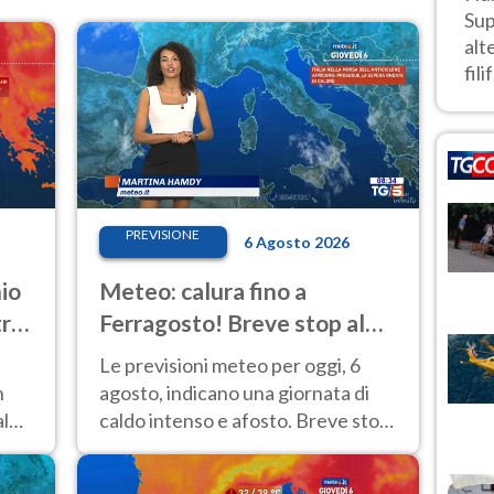
Sup
alt
fili
PREVISIONE
6 Agosto 2026
io
Meteo: calura fino a
tro-
Ferragosto! Breve stop al
Nord tra 7 e 9 agosto
Le previsioni meteo per oggi, 6
n
agosto, indicano una giornata di
aldo
caldo intenso e afosto. Breve stop
 Le
all'Anticiclone solo sulle regioni del
Nord.