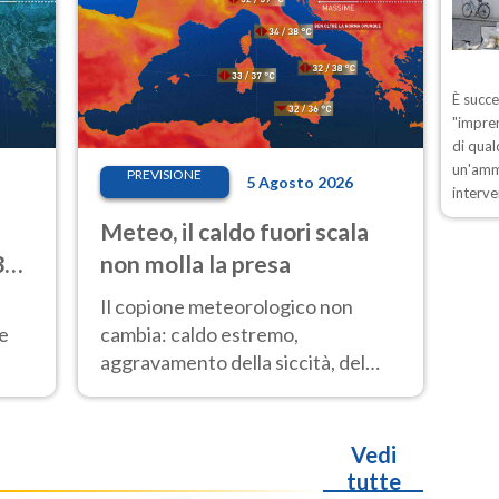
È succ
"impren
di qual
un'ammo
PREVISIONE
5 Agosto 2026
interve
Meteo, il caldo fuori scala
33
non molla la presa
Il copione meteorologico non
 e
cambia: caldo estremo,
aggravamento della siccità, del
rischio incendi e temporali di
o
calore. Nessun cambiamento fino
Ferragosto
Vedi
tutte