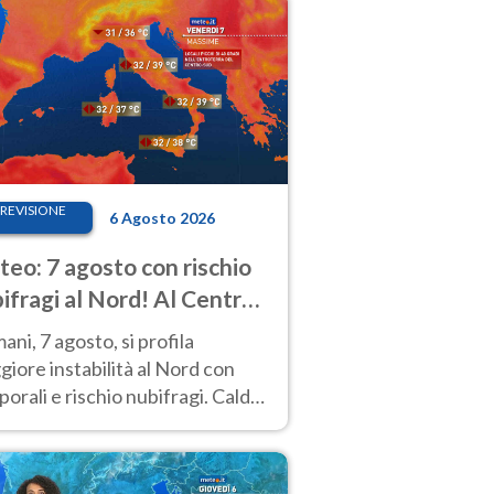
REVISIONE
6 Agosto 2026
eo: 7 agosto con rischio
ifragi al Nord! Al Centro-
 caldo estremo
ni, 7 agosto, si profila
iore instabilità al Nord con
orali e rischio nubifragi. Caldo
pre estremo al Centro-Sud. Le
isioni.