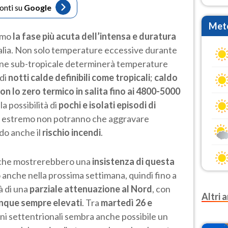
fonti su
Google
Mete
remo
la fase più acuta dell’intensa e duratura
Italia. Non solo temperature eccessive durante
rigine sub-tropicale determinerà temperature
ndi
notti calde definibili come tropicali
;
caldo
 lo zero termico in salita fino ai 4800-5000
la possibilità di
pochi e isolati episodi di
aldo estremo non potranno che aggravare
do anche il
rischio incendi
.
tiche mostrerebbero una
insistenza di questa
 anche nella prossima settimana, quindi fino a
à di una
parziale attenuazione al Nord
, con
Altri a
nque sempre elevati
. Tra
martedì 26 e
oni settentrionali sembra anche possibile un