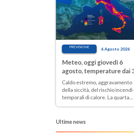
PREVISIONE
6 Agosto 2026
Meteo, oggi giovedì 6
agosto, temperature dai 
ai 40 gradi
Caldo estremo, aggravamento
della siccità, del rischio incendi
temporali di calore. La quarta
intensa ondata di calore non dà
tregua e durerà fino Ferragost
Ultime news