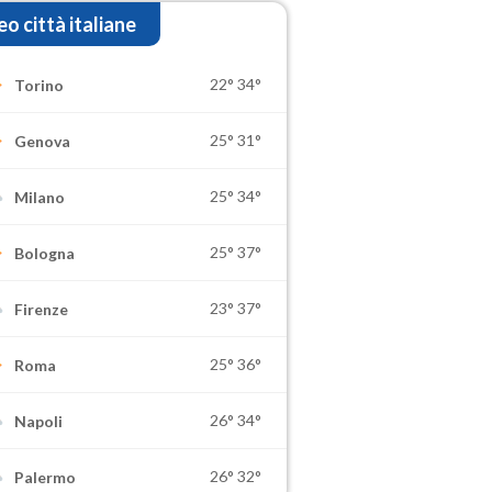
o città italiane
22°
34°
Torino
25°
31°
Genova
25°
34°
Milano
25°
37°
Bologna
23°
37°
Firenze
25°
36°
Roma
26°
34°
Napoli
26°
32°
Palermo