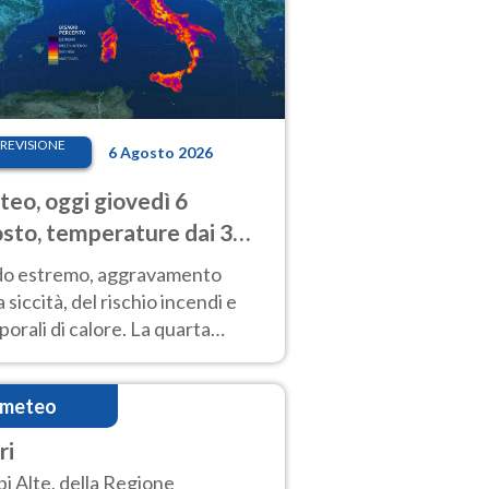
REVISIONE
6 Agosto 2026
eo, oggi giovedì 6
sto, temperature dai 33
40 gradi
do estremo, aggravamento
a siccità, del rischio incendi e
orali di calore. La quarta
nsa ondata di calore non dà
gua e durerà fino Ferragosto
imeteo
ri
i Alte, della Regione