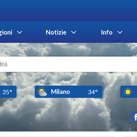
ioni
Notizie
Info
Milano
35°
34°