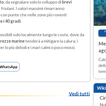
to
, da segnalare solo lo sviluppo di
brevi
vi friulani. I valori massimi rimarranno
, con punte che nelle zone più roventi
e i 40 gradi
.
P
ssibili solo localmente lungo le coste, dove da
rezze marine
tenderà a mitigare la calura; i
Met
 lo più deboli e i mari calmi o poco mossi.
ago
ai 
Cal
dell
WhatsApp
temp
inte
tre
Wik
Vedi tutti
Cir
Nub