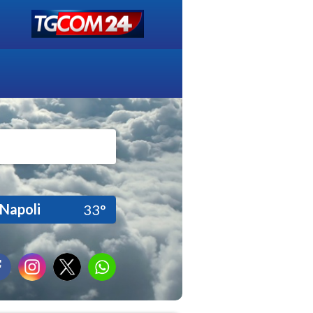
Napoli
33°