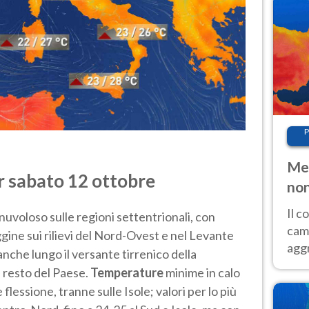
P
Met
r sabato 12 ottobre
non
Il 
uvoloso sulle regioni settentrionali, con
cam
ggine sui rilievi del Nord-Ovest e nel Levante
aggr
anche lungo il versante tirrenico della
risc
l resto del Paese.
Temperature
minime in calo
cal
flessione, tranne sulle Isole; valori per lo più
Fer