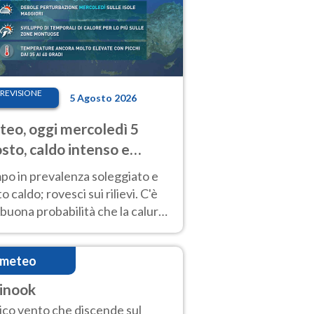
REVISIONE
5 Agosto 2026
eo, oggi mercoledì 5
sto, caldo intenso e
porali
po in prevalenza soleggiato e
o caldo; rovesci sui rilievi. C'è
buona probabilità che la calura
a protrarsi fino almeno a
ragosto
imeteo
inook
ico vento che discende sul