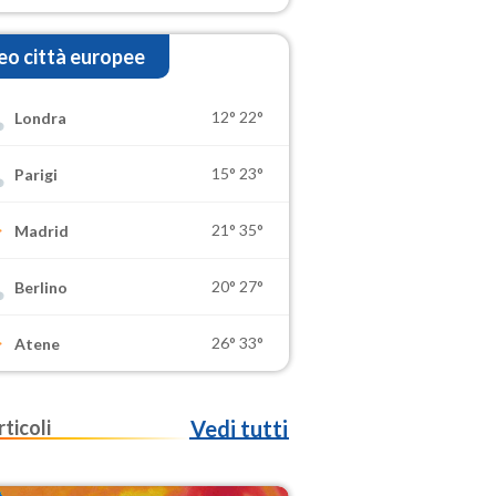
o città europee
12°
22°
Londra
15°
23°
Parigi
21°
35°
Madrid
20°
27°
Berlino
26°
33°
Atene
rticoli
Vedi tutti