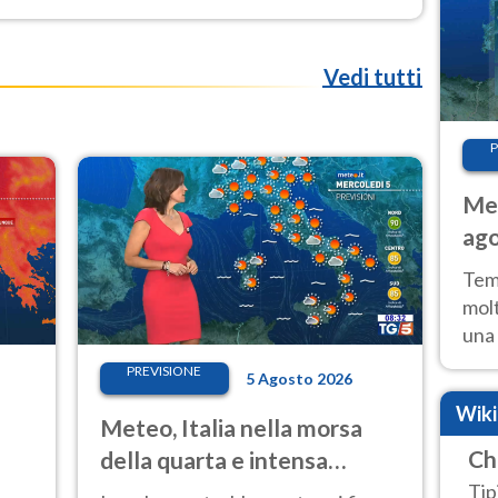
Vedi tutti
P
Met
ago
tem
Tem
molt
una 
poss
PREVISIONE
5 Agosto 2026
Fer
Wik
Meteo, Italia nella morsa
Ch
della quarta e intensa
ondata di caldo
Tip