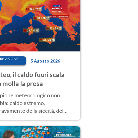
REVISIONE
5 Agosto 2026
eo, il caldo fuori scala
 molla la presa
copione meteorologico non
bia: caldo estremo,
avamento della siccità, del
hio incendi e temporali di
ore. Nessun cambiamento fino
ragosto