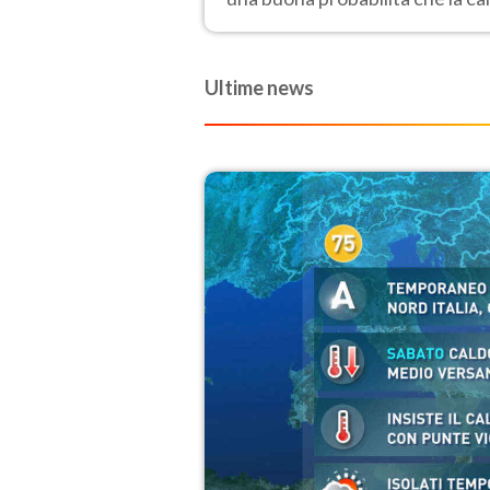
possa protrarsi fino almeno a
Ferragosto
Ultime news