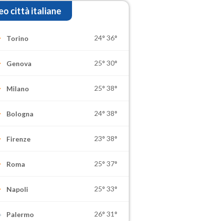
o città italiane
24°
36°
Torino
25°
30°
Genova
25°
38°
Milano
24°
38°
Bologna
23°
38°
Firenze
25°
37°
Roma
25°
33°
Napoli
26°
31°
Palermo