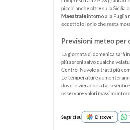
compresi fra 17 e 23 gradi al C
picchi anche oltre sulla Sicilia o
Maestrale
intorno alla Puglia 
eccetto lo Ionio che resta moss
Previsioni meteo per
La giornata di domenica sarà i
più sereni salvo qualche velatu
Centro. Nuvole a tratti più co
Le
temperature
aumenteranno i
dove inizieranno a farsi sentire 
osservare valori massimi intorn
Seguici su
Discover