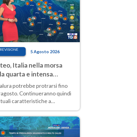
REVISIONE
5 Agosto 2026
eo, Italia nella morsa
la quarta e intensa
ata di caldo
alura potrebbe protrarsi fino
ragosto. Continueranno quindi
ttuali caratteristiche a
inare le prossime giornate:
o estremo e temporali di calore