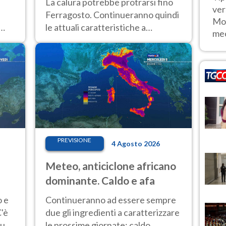
La calura potrebbe protrarsi fino
ver
Ferragosto. Continueranno quindi
Mon
le attuali caratteristiche a
mec
dominare le prossime giornate:
ino
caldo estremo e temporali di
calore
PREVISIONE
4 Agosto 2026
Meteo, anticiclone africano
dominante. Caldo e afa
o e
Continueranno ad essere sempre
C'è
due gli ingredienti a caratterizzare
lura
le prossime giornate: caldo