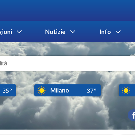
ioni
Notizie
Info
Milano
35°
37°