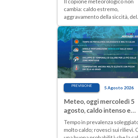
Il copione meteorologico non
cambia: caldo estremo,
aggravamento della siccità, del
rischio incendi e temporali di
calore. Nessun cambiamento f
Ferragosto
PREVISIONE
5 Agosto 2026
Meteo, oggi mercoledì 5
agosto, caldo intenso e
temporali
Tempo in prevalenza soleggiat
molto caldo; rovesci sui rilievi. 
una buona probabilità che la ca