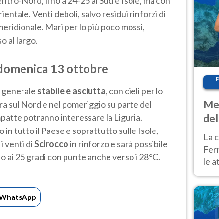
entro-Nord, fino a 24-25 al Sud e Isole, ma con
rientale. Venti deboli, salvo residui rinforzi di
meridionale. Mari per lo più poco mossi,
o al largo.
 domenica 13 ottobre
P
n generale
stabile e asciutta
, con cieli per lo
Met
ra sul Nord e nel pomeriggio su parte del
mpatte potranno interessare la Liguria.
del
n tutto il Paese e soprattutto sulle Isole,
ond
La c
i venti di
Scirocco
in rinforzo e sarà possibile
Fer
o ai 25 gradi con punte anche verso i 28°C.
le a
dom
cald
WhatsApp