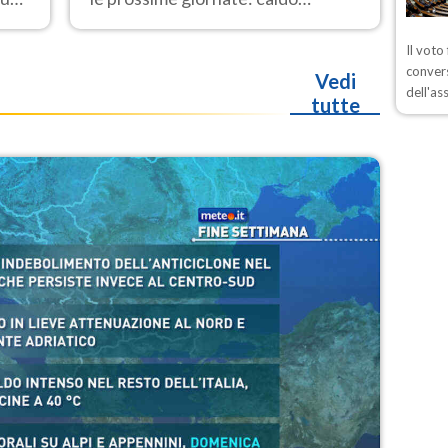
estremo e temporali di calore. La
calura potrebbe protrarsi fino a
Il voto
Ferragosto
convers
Vedi
dell'as
tutte