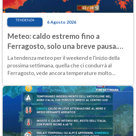
TENDENZA
6 Agosto 2026
Meteo: caldo estremo fino a
Ferragosto, solo una breve pausa.
Ecco dove
La tendenza meteo per il weekend e l'inizio della
prossima settimana, quella che ci condurrà al
Ferragosto, vede ancora temperature molto
elevate