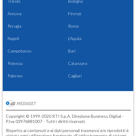
Trieste
Bologna
Ancona
Firenze
Perugia
Roma
Napoli
L'Aquila
Campobasso
Bari
Potenza
Catanzaro
Palermo
Cagliari
Copyright © 1999-2020 RTI S.p.A. Direzione Business Digital -
P.Iva 03976881007 - Tutti i diritti riservati.
Rispetto ai contenuti e ai dati personali trasmessi e/o riprodotti è
vietata ogni utilizzazione funzionale all'addestramento di sistemi