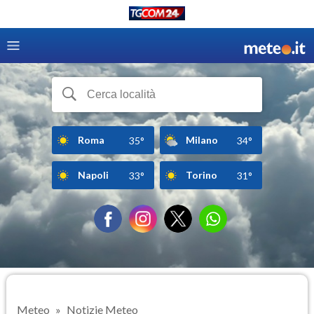
Roma
Milano
35°
34°
Napoli
Torino
33°
31°
Meteo
Notizie Meteo