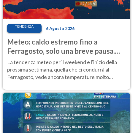
TENDENZA
6 Agosto 2026
Meteo: caldo estremo fino a
Ferragosto, solo una breve pausa.
Ecco dove
La tendenza meteo per il weekend e l'inizio della
prossima settimana, quella che ci condurrà al
Ferragosto, vede ancora temperature molto
elevate