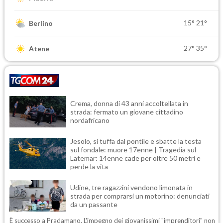
15°
21°
Berlino
27°
35°
Atene
Crema, donna di 43 anni accoltellata in
strada: fermato un giovane cittadino
nordafricano
Jesolo, si tuffa dal pontile e sbatte la testa
sul fondale: muore 17enne | Tragedia sul
Latemar: 14enne cade per oltre 50 metri e
perde la vita
Udine, tre ragazzini vendono limonata in
strada per comprarsi un motorino: denunciati
da un passante
È successo a Pradamano. L'impegno dei giovanissimi "imprenditori" non