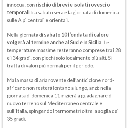
innocua, con
rischio di brevi e isolati rovesci o
temporali
tra sabato sera e la giornata di domenica
sulle Alpi centrali e orientali.
Nella giornata di
sabato 10 l’ondata di calore
volgerà al termine anche al Sud e in Sicilia
. Le
temperature massime resteranno comprese tra i 28
e i 34 gradi, con picchi solo localmente più alti. Si
tratta di valori più normali per il periodo.
Ma la massa di aria rovente dell’anticiclone nord-
africano non resterà lontano a lungo, anzi: nella
giornata di domenica 11 inizierà a guadagnare di
nuovo terreno sul Mediterraneo centrale e
sull’Italia, spingendo i termometri oltre la soglia dei
35 gradi.