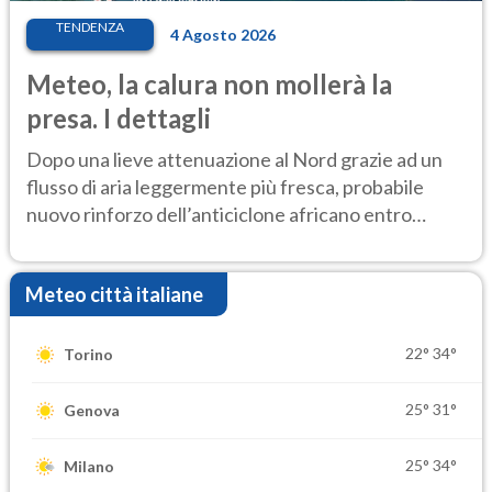
TENDENZA
4 Agosto 2026
Meteo, la calura non mollerà la
presa. I dettagli
Dopo una lieve attenuazione al Nord grazie ad un
flusso di aria leggermente più fresca, probabile
nuovo rinforzo dell’anticiclone africano entro
Ferragosto
Meteo città italiane
22°
34°
Torino
25°
31°
Genova
25°
34°
Milano