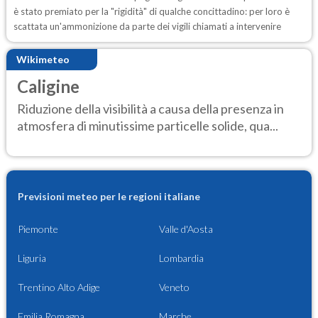
è stato premiato per la "rigidità" di qualche concittadino: per loro è
scattata un'ammonizione da parte dei vigili chiamati a intervenire
Wikimeteo
Caligine
Riduzione della visibilità a causa della presenza in
atmosfera di minutissime particelle solide, qua...
Previsioni meteo per le regioni italiane
Piemonte
Valle d'Aosta
Liguria
Lombardia
Trentino Alto Adige
Veneto
Emilia Romagna
Marche