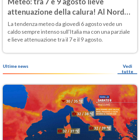
Meteo: tra 7 e 9 agosto lieve
attenuazione della calura! Al Nord
rischio temporali
La tendenza meteo da giovedì 6 agosto vede un
caldo sempre intenso sull'Italia ma con una parziale
e lieve attenuazione tra il 7 e il 9 agosto.
Ultime news
Vedi
tutte