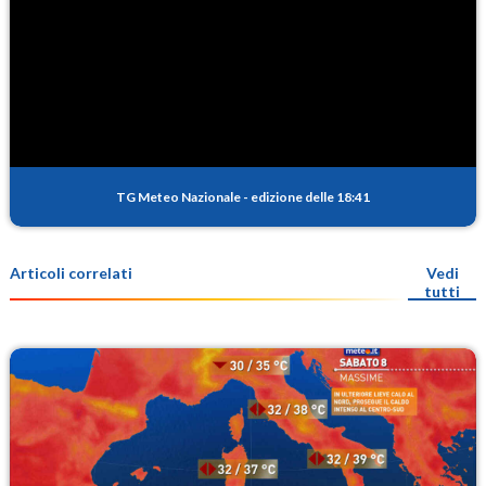
TG Meteo Nazionale
-
edizione delle 18:41
Articoli correlati
Vedi
tutti