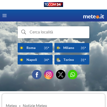
Roma
Milano
35°
35°
Napoli
Torino
34°
31°
Meteo
Notizie Meteo