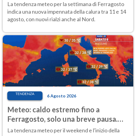
temporale
La tendenza meteo per la settimana di Ferragosto
indica una nuova impennata della calura tra 11 e 14
agosto, con nuovi rialzi anche al Nord.
TENDENZA
6 Agosto 2026
Meteo: caldo estremo fino a
Ferragosto, solo una breve pausa.
Ecco dove
La tendenza meteo per il weekend e l'inizio della