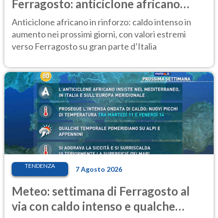
Ferragosto: anticiclone africano
ancora protagonista
Anticiclone africano in rinforzo: caldo intenso in
aumento nei prossimi giorni, con valori estremi
verso Ferragosto su gran parte d’Italia
TENDENZA
7 Agosto 2026
Meteo: settimana di Ferragosto al
via con caldo intenso e qualche