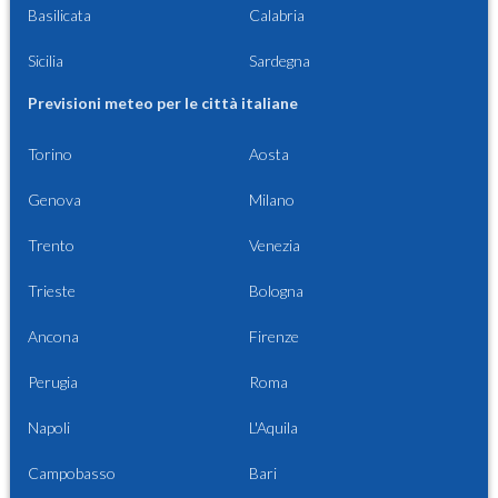
Basilicata
Calabria
Sicilia
Sardegna
Previsioni meteo per le città italiane
Torino
Aosta
Genova
Milano
Trento
Venezia
Trieste
Bologna
Ancona
Firenze
Perugia
Roma
Napoli
L'Aquila
Campobasso
Bari