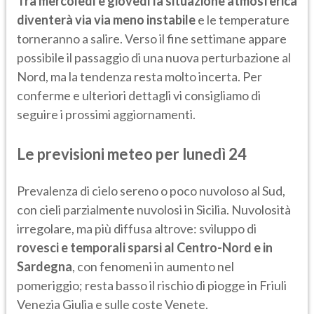
Tra mercoledì e giovedì la situazione atmosferica
diventerà via via meno instabile
e le temperature
torneranno a salire. Verso il fine settimane appare
possibile il passaggio di una nuova perturbazione al
Nord, ma la tendenza resta molto incerta. Per
conferme e ulteriori dettagli vi consigliamo di
seguire i prossimi aggiornamenti.
Le previsioni meteo per lunedì 24
Prevalenza di cielo sereno o poco nuvoloso al Sud,
con cieli parzialmente nuvolosi in Sicilia. Nuvolosità
irregolare, ma più diffusa altrove: sviluppo di
rovesci e temporali sparsi al Centro-Nord e in
Sardegna
, con fenomeni in aumento nel
pomeriggio; resta basso il rischio di piogge in Friuli
Venezia Giulia e sulle coste Venete.