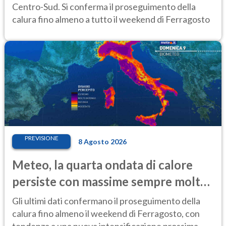
Centro-Sud. Si conferma il proseguimento della
calura fino almeno a tutto il weekend di Ferragosto
PREVISIONE
8 Agosto 2026
Meteo, la quarta ondata di calore
persiste con massime sempre molto
elevate
Gli ultimi dati confermano il proseguimento della
calura fino almeno il weekend di Ferragosto, con