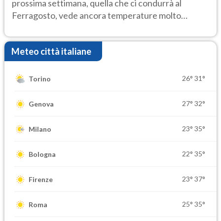
prossima settimana, quella che ci condurrà al
Ferragosto, vede ancora temperature molto
elevate
Meteo città italiane
26°
31°
Torino
27°
32°
Genova
23°
35°
Milano
22°
35°
Bologna
23°
37°
Firenze
25°
35°
Roma